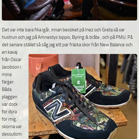
Det var inte bara fika igår, innan besöket på Inez och Greta så var
hustrun och jag på Amnestys loppis, Byring & bråte , och på PMU. På
det senare stället så såg jag ett par fräcka skor från
New Balance
och
en kavaj
från Oscar
Jacobson i
mina
färger.
Båda
plaggen
var dock
för dyra
för mig,
skorna var
dessutom