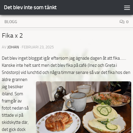
Det blev inte som tänkt
Hoppa till innehåll
BLOGG
0
Fika x 2
AV
JOHAN
·
FEBRUARI 23, 2025
Det blev inget bloggat igår eftersom jag ägnade dagen åt att fika……
Kanske inte helt sant men det blev fika på café (Inez och Greta i
Snöstorp) vid lunchtid och några timmar senare så var det
fika hos den
äldre grannen
jag besöker
ibland. Som
framgår av
fotot nedan så
tittade vi på
skidskytte där,
det gick dock