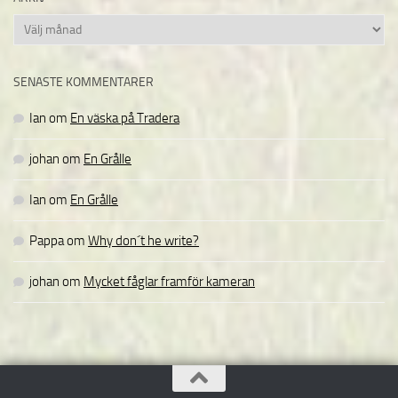
Arkiv
SENASTE KOMMENTARER
Ian
om
En väska på Tradera
johan
om
En Grålle
Ian
om
En Grålle
Pappa
om
Why don´t he write?
johan
om
Mycket fåglar framför kameran