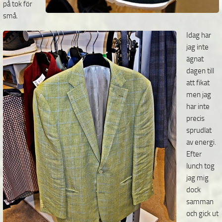
på tok för
små.
Idag har
jag inte
ägnat
dagen till
att fikat
men jag
har inte
precis
sprudlat
av energi.
Efter
lunch tog
jag mig
dock
samman
och gick ut