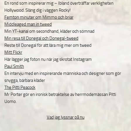
En rond som inspirerar mig – Ibland överträffar verkligheten
Hollywood. Släng dig i väggen Rocky!
Femton minuter om Mimmo och briar
Middleaged man in tweed
Min YT-kanal om secondhand, kläder och sömnad
Min resa till Donegal och Donegal-tweed
Reste till Donegal för att lära mig mer om tweed
Mitt Flickr
Här lägger jag foton nu när jag skrotat Instagram
Paul Smith
En intervju med en inspirerande människa och designer som gör
snygga, bärbara kläder
The Pitti Peacock
Mr Porter gör en ironisk betraktelse av herrmodemässan Pitti
Uomo.
Vad jag lyssnar på nu