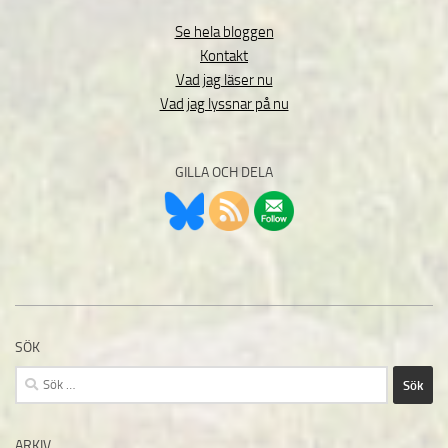
Se hela bloggen
Kontakt
Vad jag läser nu
Vad jag lyssnar på nu
GILLA OCH DELA
SÖK
Sök
efter:
ARKIV