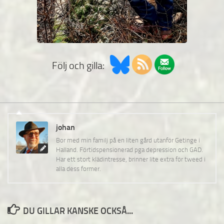
Följ och gilla:
johan
Bor med min familj på en liten gård utanför Getinge i
Halland. Förtidspensionerad pga depression och GAD.
Har ett stort klädintresse, brinner lite extra för tweed i
alla dess former.
DU GILLAR KANSKE OCKSÅ...