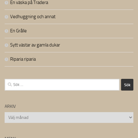
En väska på Tradera
Vedhuggning och annat
En Grålle
Sytt västar av gamla dukar
Riparia riparia
Sök
efter:
ARKIV
Arkiv