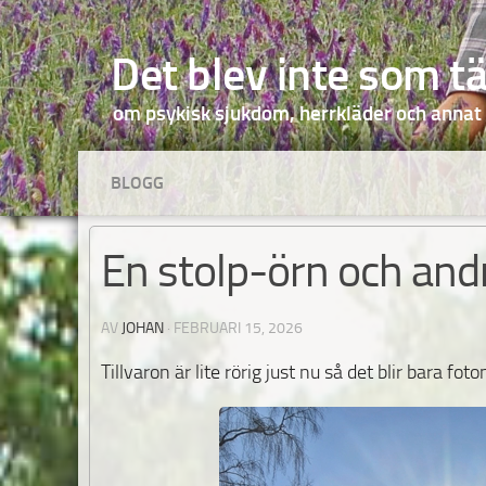
Hoppa till innehåll
Det blev inte som t
om psykisk sjukdom, herrkläder och annat
BLOGG
En stolp-örn och and
AV
JOHAN
·
FEBRUARI 15, 2026
Tillvaron är lite rörig just nu så det blir bara fot