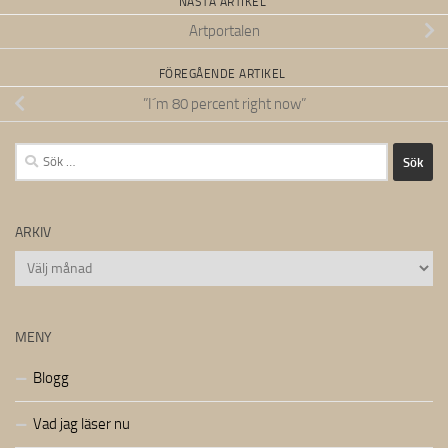
NÄSTA ARTIKEL
Artportalen
FÖREGÅENDE ARTIKEL
”I´m 80 percent right now”
Sök
efter:
ARKIV
Arkiv
MENY
Blogg
Vad jag läser nu