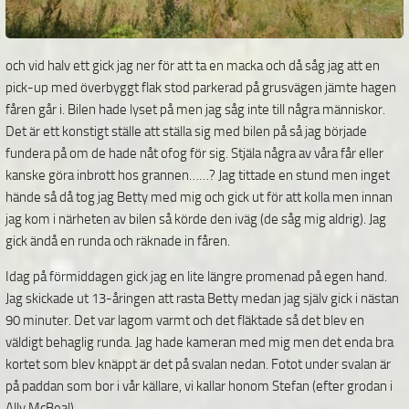
och vid halv ett gick jag ner för att ta en macka och då såg jag att en
pick-up med överbyggt flak stod parkerad på grusvägen jämte hagen
fåren går i. Bilen hade lyset på men jag såg inte till några människor.
Det är ett konstigt ställe att ställa sig med bilen på så jag började
fundera på om de hade nåt ofog för sig. Stjäla några av våra får eller
kanske göra inbrott hos grannen……? Jag tittade en stund men inget
hände så då tog jag Betty med mig och gick ut för att kolla men innan
jag kom i närheten av bilen så körde den iväg (de såg mig aldrig). Jag
gick ändå en runda och räknade in fåren.
Idag på förmiddagen gick jag en lite längre promenad på egen hand.
Jag skickade ut 13-åringen att rasta Betty medan jag själv gick i nästan
90 minuter. Det var lagom varmt och det fläktade så det blev en
väldigt behaglig runda. Jag hade kameran med mig men det enda bra
kortet som blev knäppt är det på svalan nedan. Fotot under svalan är
på paddan som bor i vår källare, vi kallar honom Stefan (efter grodan i
Ally McBeal).