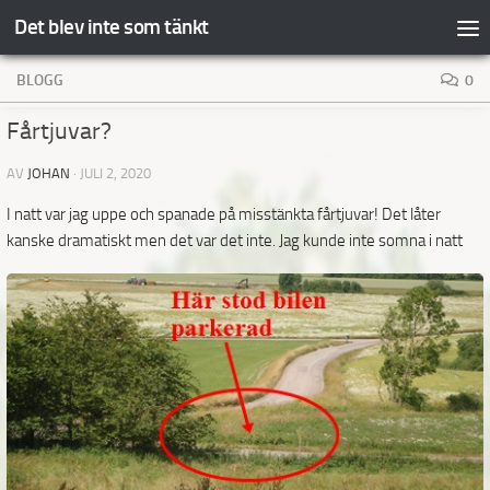
Det blev inte som tänkt
Hoppa till innehåll
BLOGG
0
Fårtjuvar?
AV
JOHAN
·
JULI 2, 2020
I natt var jag uppe och spanade på misstänkta fårtjuvar! Det låter
kanske dramatiskt men det var det
inte. Jag kunde inte somna i natt