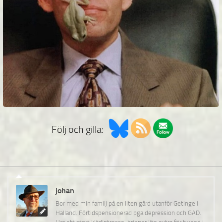
Följ och gilla:
johan
Bor med min familj på en liten gård utanför Getinge i
Halland. Förtidspensionerad pga depression och GAD.