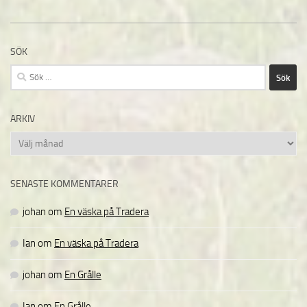
SÖK
Sök
efter:
ARKIV
Arkiv
SENASTE KOMMENTARER
johan
om
En väska på Tradera
Ian
om
En väska på Tradera
johan
om
En Grålle
Ian
om
En Grålle