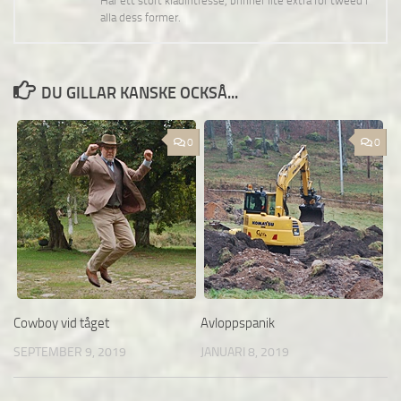
Har ett stort klädintresse, brinner lite extra för tweed i
alla dess former.
DU GILLAR KANSKE OCKSÅ...
0
0
Cowboy vid tåget
Avloppspanik
SEPTEMBER 9, 2019
JANUARI 8, 2019