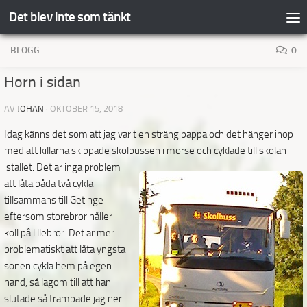
Det blev inte som tänkt
Hoppa till innehåll
BLOGG
0
Horn i sidan
AV
JOHAN
·
OKTOBER 15, 2018
Idag känns det som att jag varit en sträng pappa och det hänger ihop
med att killarna skippade skolbussen
i morse och cyklade till skolan
istället. Det är inga problem
att låta båda två cykla
tillsammans till Getinge
eftersom storebror håller
koll på lillebror. Det är mer
problematiskt att låta yngsta
sonen cykla hem på egen
hand, så lagom till att han
slutade så trampade jag ner