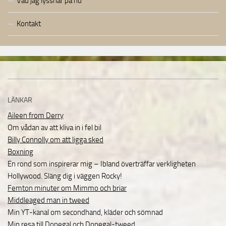
Vad jag lyssnar på nu
Kontakt
LÄNKAR
Aileen from Derry
Om vådan av att kliva in i fel bil
Billy Connolly om att ligga sked
Boxning
En rond som inspirerar mig – Ibland överträffar verkligheten
Hollywood. Släng dig i väggen Rocky!
Femton minuter om Mimmo och briar
Middleaged man in tweed
Min YT-kanal om secondhand, kläder och sömnad
Min resa till Donegal och Donegal-tweed