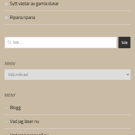
Sytt västar av gamla dukar
Riparia riparia
Sök
efter:
ARKIV
Arkiv
MENY
Blogg
Vad jag läser nu