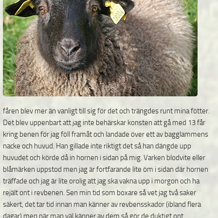
fåren blev mer än vanligt till sig för det och trängdes runt mina fötter.
Det blev uppenbart att jag inte behärskar konsten att gå med 13 får
kring benen för jag föll framåt och landade över ett av bagglammens
nacke och huvud. Han gillade inte riktigt det så han dängde upp
huvudet och körde då in hornen i sidan på mig. Varken blodvite eller
blåmärken uppstod men jag är fortfarande lite öm i sidan där hornen
träffade och jag är lite orolig att jag ska vakna upp i morgon och ha
rejält ont i revbenen. Sen min tid som boxare så vet jag två saker
säkert, det tar tid innan man känner av revbensskador (ibland flera
dagar) men när man väl känner av dem så gör de duktigt ont.