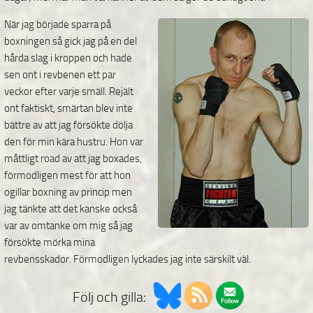
När jag började sparra på
boxningen så gick jag på en del
hårda slag i kroppen och hade
sen ont i revbenen ett par
veckor efter varje smäll. Rejält
ont faktiskt, smärtan blev inte
bättre av att jag försökte dölja
den för min kära hustru. Hon var
måttligt road av att jag boxades,
förmodligen mest för att hon
ogillar boxning av princip men
jag tänkte att det kanske också
var av omtanke om mig så jag
försökte mörka mina
revbensskador. Förmodligen lyckades jag inte särskilt väl.
Följ och gilla: