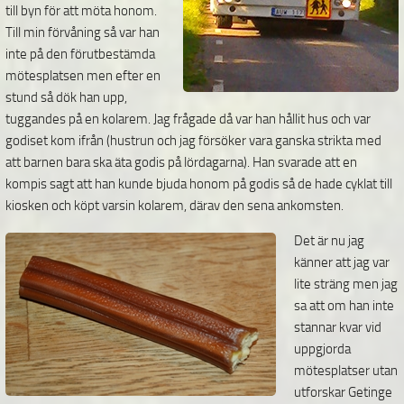
till byn för att möta honom.
Till min förvåning så var han
inte på den förutbestämda
mötesplatsen men efter en
stund så dök han upp,
tuggandes på en kolarem. Jag frågade då var han hållit hus och var
godiset kom ifrån (hustrun och jag försöker vara ganska strikta med
att barnen bara ska äta godis på lördagarna). Han svarade att en
kompis sagt att han kunde bjuda honom på godis så de hade cyklat till
kiosken och köpt varsin kolarem, därav den sena ankomsten.
Det är nu jag
känner att jag var
lite sträng men jag
sa att om han inte
stannar kvar vid
uppgjorda
mötesplatser utan
utforskar Getinge