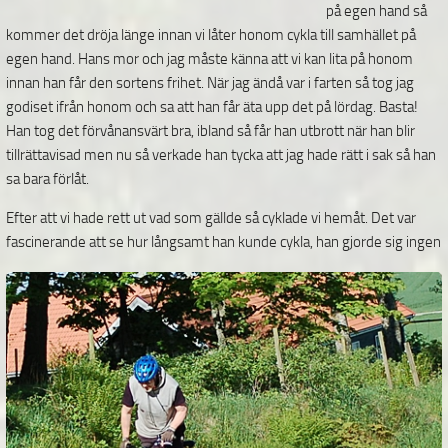
på egen hand så
kommer det dröja länge innan vi låter honom cykla till samhället på
egen hand. Hans mor och jag måste känna att vi kan lita på honom
innan han får den sortens frihet. När jag ändå var i farten så tog jag
godiset ifrån honom och sa att han får äta upp det på lördag. Basta!
Han tog det förvånansvärt bra, ibland så får han utbrott när han blir
tillrättavisad men nu så verkade han tycka att jag hade rätt i sak så han
sa bara förlåt.
Efter att vi hade rett ut vad som gällde så cyklade vi hemåt. Det var
fascinerande att se hur långsamt han
kunde cykla, han gjorde sig ingen