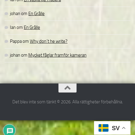
johan
om
En Grålle
Ian
om
En Grålle
Pappa
om
Why don´t he write?
johan
om
Mycket fåglar framför kameran
Det blev inte som tänkt © 2026. Alla rättigheter förbehållna.
SV