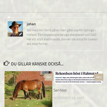
johan
Bor med min familj på en liten gård utanför Getinge i
Halland. Förtidspensionerad pga depression och GAD.
Har ett stort klädintresse, brinner lite extra för tweed i
alla dess former.
DU GILLAR KANSKE OCKSÅ...
0
0
Sen höst
NOVEMBER 13, 2021