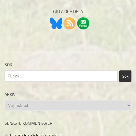
GILLA OCH DELA
SÖK
Sök
efter:
ARKIV
Arkiv
SENASTE KOMMENTARER
Ian
om
En väska på Tradera