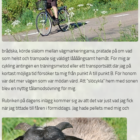
brådska, körde slalom mellan vägmarkeringarna, pratade på om vad
som helst och trampade sig väldigt låååångsamt hemåt. För mig är
cykling antingen en träningsmetod eller ett transportsätt där jag på
kortast möjliga tid försöker ta mig från punkt A till punkt B. För honom
var det mer vägen som var mödan värd. Att ”slöcykla” hem med sonen
blev en nyttig tålamodsövning för mig.
Rubriken på dagens inlägg kommer sig av att det var just vad jag fick
när jag tittade till fåren i
förmiddags. Jag hade pellets med mig och