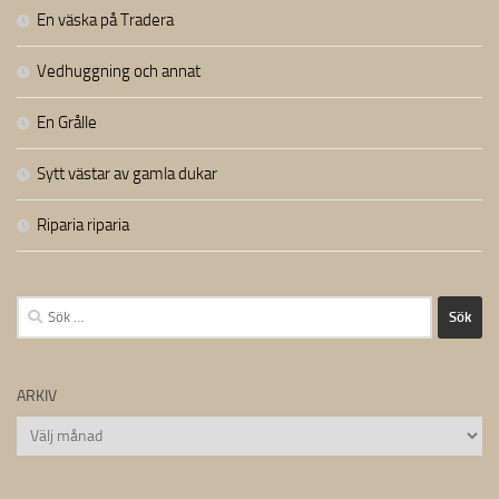
En väska på Tradera
Vedhuggning och annat
En Grålle
Sytt västar av gamla dukar
Riparia riparia
Sök
efter:
ARKIV
Arkiv