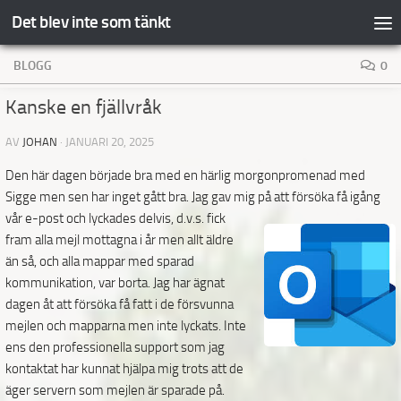
Det blev inte som tänkt
Hoppa till innehåll
BLOGG
0
Kanske en fjällvråk
AV
JOHAN
·
JANUARI 20, 2025
Den här dagen började bra med en härlig morgonpromenad med
Sigge men sen har inget gått bra. Jag gav mig på att försöka få igång
vår e-post
och lyckades delvis, d.v.s. fick
fram alla mejl mottagna i år men allt äldre
än så, och alla mappar med sparad
kommunikation, var borta. Jag har ägnat
dagen åt att försöka få fatt i de försvunna
mejlen och mapparna men inte lyckats. Inte
ens den professionella support som jag
kontaktat har kunnat hjälpa mig trots att de
äger servern som mejlen är sparade på.