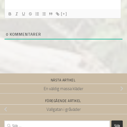
[+]
0
KOMMENTARER
NÄSTA ARTIKEL
En väldig massa kläder
FÖREGÅENDE ARTIKEL
Vallgatan i gråväder
Sök