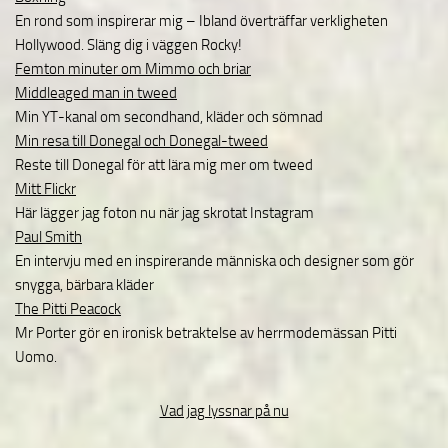
En rond som inspirerar mig – Ibland överträffar verkligheten
Hollywood. Släng dig i väggen Rocky!
Femton minuter om Mimmo och briar
Middleaged man in tweed
Min YT-kanal om secondhand, kläder och sömnad
Min resa till Donegal och Donegal-tweed
Reste till Donegal för att lära mig mer om tweed
Mitt Flickr
Här lägger jag foton nu när jag skrotat Instagram
Paul Smith
En intervju med en inspirerande människa och designer som gör
snygga, bärbara kläder
The Pitti Peacock
Mr Porter gör en ironisk betraktelse av herrmodemässan Pitti
Uomo.
Vad jag lyssnar på nu