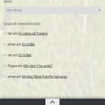
ARKIV
Arkiv
SENASTE KOMMENTARER
Ian
om
En väska på Tradera
johan
om
En Grålle
Ian
om
En Grålle
Pappa
om
Why don´t he write?
johan
om
Mycket fåglar framför kameran