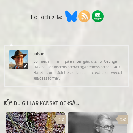
Följ och gilla:
johan
Bor med min familj på en liten gård utanför Getinge i
Halland. Förtidspensionerad pga depression och GAD.
Har ett stort klädintresse, brinner lite extra för tweed i
alla dess former.
DU GILLAR KANSKE OCKSÅ...
0
0