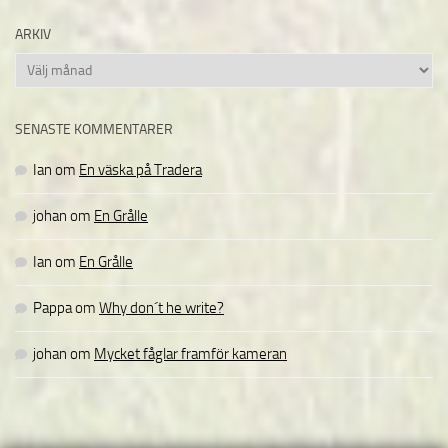
ARKIV
Arkiv
SENASTE KOMMENTARER
Ian
om
En väska på Tradera
johan
om
En Grålle
Ian
om
En Grålle
Pappa
om
Why don´t he write?
johan
om
Mycket fåglar framför kameran