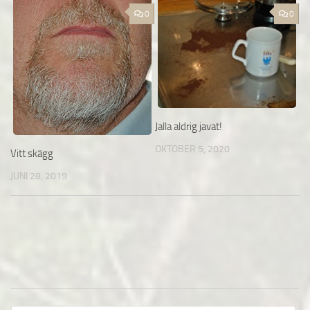
0
0
Jalla aldrig javat!
OKTOBER 5, 2020
Vitt skägg
JUNI 28, 2019