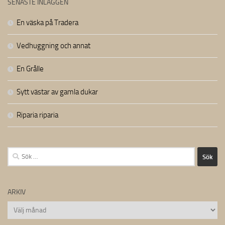
SENASTE INLÄGGEN
En väska på Tradera
Vedhuggning och annat
En Grålle
Sytt västar av gamla dukar
Riparia riparia
Sök
efter:
ARKIV
Arkiv