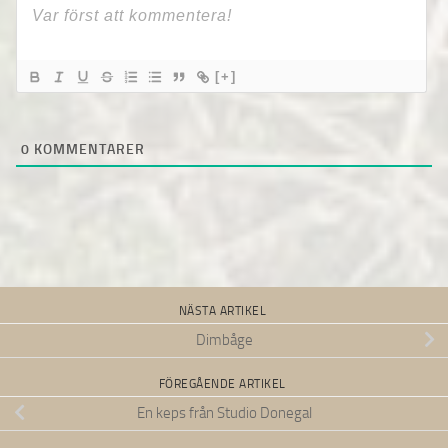
[+]
0
KOMMENTARER
NÄSTA ARTIKEL
Dimbåge
FÖREGÅENDE ARTIKEL
En keps från Studio Donegal