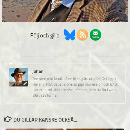
Följ och gilla:
johan
Bor med min familj på en liten gård utanför Getinge i
Halland. Förtidspensionerad pga depression och GAD.
Har ett stort klädintresse, brinner lite extra för tweed i
alla dess former.
DU GILLAR KANSKE OCKSÅ...