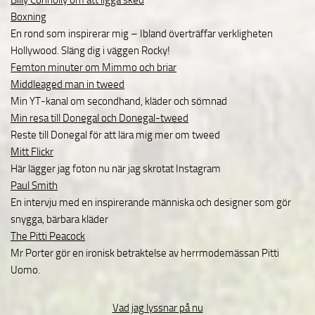
Billy Connolly om att ligga sked
Boxning
En rond som inspirerar mig – Ibland överträffar verkligheten
Hollywood. Släng dig i väggen Rocky!
Femton minuter om Mimmo och briar
Middleaged man in tweed
Min YT-kanal om secondhand, kläder och sömnad
Min resa till Donegal och Donegal-tweed
Reste till Donegal för att lära mig mer om tweed
Mitt Flickr
Här lägger jag foton nu när jag skrotat Instagram
Paul Smith
En intervju med en inspirerande människa och designer som gör
snygga, bärbara kläder
The Pitti Peacock
Mr Porter gör en ironisk betraktelse av herrmodemässan Pitti
Uomo.
Vad jag lyssnar på nu