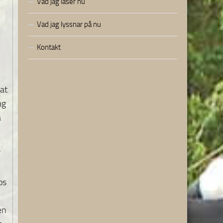
Vad jag läser nu
Vad jag lyssnar på nu
Kontakt
at
ag
a
”
os
en