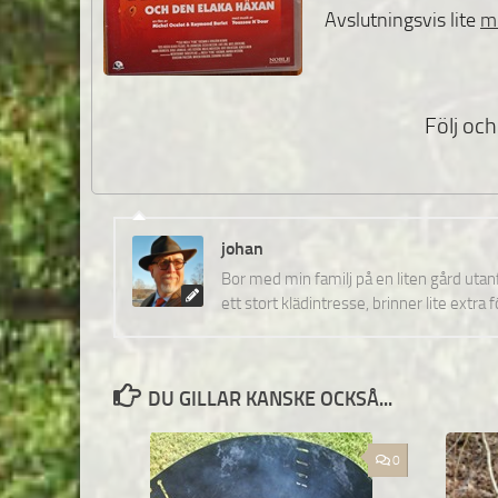
Avslutningsvis lite
m
Följ och 
johan
Bor med min familj på en liten gård uta
ett stort klädintresse, brinner lite extra 
DU GILLAR KANSKE OCKSÅ...
0