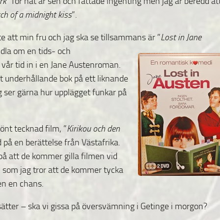
rk
” för nåt år sen och fattade ingenting men jag är beredd at
ch of a midnight kiss
”.
e att min fru och jag ska se tillsammans är ”
Lost in Jane
la om en tids- och
vår tid in i en Jane Austenroman.
gt underhållande bok på ett liknande
ag ser gärna hur upplägget funkar på
lönt
tecknad film, ”
Kirikou och den
d på en berättelse från Västafrika.
 på att de kommer gilla filmen vid
 som jag tror att de kommer tycka
en en chans.
ätter – ska vi gissa på översvämning i Getinge i morgon?