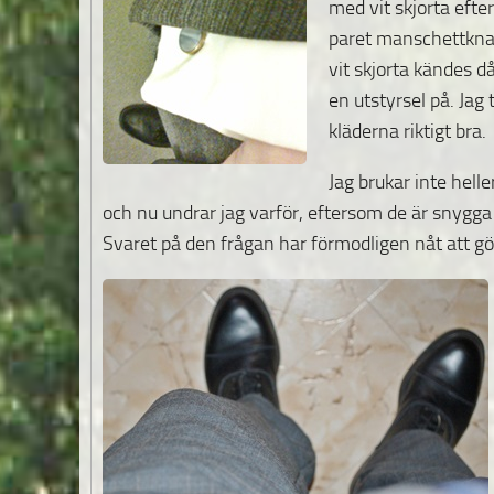
med vit skjorta efte
paret manschettknap
vit skjorta kändes d
en utstyrsel på. Jag t
kläderna riktigt bra.
Jag brukar inte hell
och nu undrar jag varför, eftersom de är snygg
Svaret på den frågan har förmodligen nåt att gö