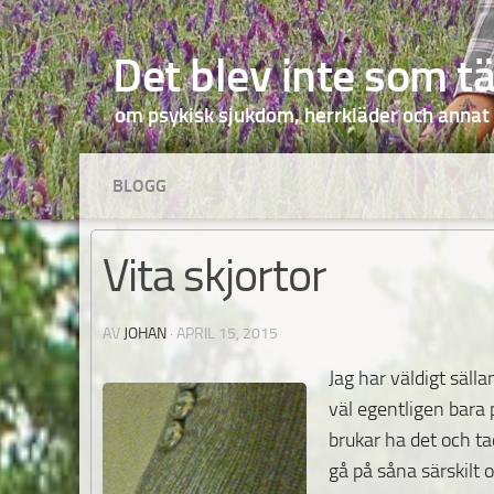
Hoppa till innehåll
Det blev inte som t
om psykisk sjukdom, herrkläder och annat
BLOGG
Vita skjortor
AV
JOHAN
·
APRIL 15, 2015
Jag har väldigt sälla
väl egentligen bara
brukar ha det och ta
gå på såna särskilt of