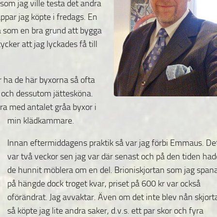
rsom jag ville testa det andra
par jag köpte i fredags. En
å som en bra grund att bygga
ycker att jag lyckades få till
er ha de här byxorna så ofta
a och dessutom jättesköna.
ra med antalet gråa byxor i
min klädkammare.
Innan eftermiddagens praktik så var jag förbi Emmaus. De
var två veckor sen jag var där senast och på den tiden had
de hunnit möblera om en del. Brioniskjortan som jag span
på hängde dock troget kvar, priset på 600 kr var också
oförändrat. Jag avvaktar. Även om det inte blev nån skjort
så köpte jag lite andra saker, d.v.s. ett par skor och fyra