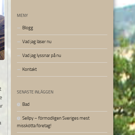
MENY
Blogg
Vad jag läser nu
Vad jag lyssnar på nu
Kontakt
t
SENASTE INLÄGGEN
e
Bad
ar
Sellpy – förmodligen Sveriges mest
a
misskötta företag!