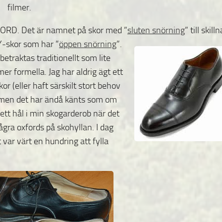
filmer.
XFORD. Det är namnet på skor med ”
sluten snörning
”
till skill
-skor som har ”
öppen snörning
”.
betraktas traditionellt som lite
mer formella. Jag har aldrig ägt ett
or (eller haft särskilt stort behov
) men det har ändå känts som om
 ett hål i min skogarderob när det
några oxfords på skohyllan. I dag
var värt en hundring att fylla