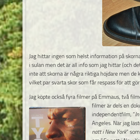
Jag hittar ingen som helst information på skorn
i sulan men det är all info som jag hittar (och de
inte att skorna är några riktiga höjdare men d
vilket par svarta skor som får respass för att gör
Jag köpte också fyra filmer på Emmaus, två filmer
filmer är dels en d
independentfilm, ”
In
Angeles. När jag läst
natt i New York
” som