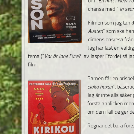
om ”
En natt i New Yo
chansa med ”
In sear
Filmen som jag tänkt
Austen
”
som ska hand
dimensionsresa från 
Jag har läst en väldi
tema (”
Var är Jane Eyre?
” av Jasper Fforde) så j
film.
Barnen får en prisbe
elaka häxan
”, basera
Jag är inte alls säker
första anblicken men
om den ifall de ger d
Regnandet bara forts