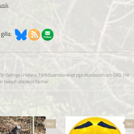
usik
.
gilla:
nför Getinge i Halland. Förtidspensionerad pga depression och GAD. Har
för tweed i alla dess former.
0
0