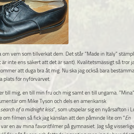
a om vem som tillverkat dem. Det står ”Made in Italy” stämpl
t är inte ens säkert att det är sant). Kvalitetsmässigt så tror j
e kommer att duga bra åt mig. Nu ska jag också bara bestämm
a plats för nyförvärvet.
 till mig, en till min fru och mig samt en till ungarna. ”Mina
okumentär om Mike Tyson
och dels en amerikansk
 search of a midnight kiss
”, som utspelar sig en nyårsafton i L
e om filmen så fick jag känslan att den påminde lite om ”
En
 var en av mina favoritfilmer på gymnasiet. Jag såg visserlig