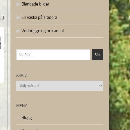
Blandade bilder
nad
En väska på Tradera
Vedhuggning och annat
Sök
efter:
ARKIV
Arkiv
MENY
Blogg