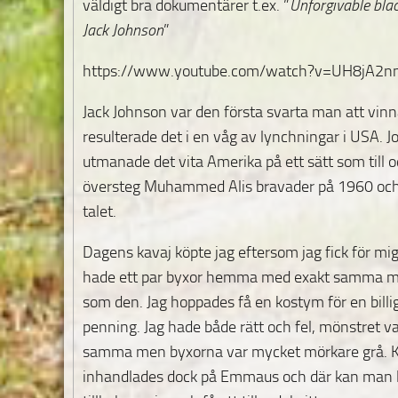
väldigt bra dokumentärer t.ex. ”
Unforgivable blac
Jack Johnson
”
https://www.youtube.com/watch?v=UH8jA2
Jack Johnson var den första svarta man att vinn
resulterade det i en våg av lynchningar i USA. 
utmanade det vita Amerika på ett sätt som till
översteg Muhammed Alis bravader på 1960 oc
talet.
Dagens kavaj köpte jag eftersom jag fick för mig
hade ett par byxor hemma med exakt samma m
som den. Jag hoppades få en kostym för en billi
penning. Jag hade både rätt och fel, mönstret va
samma men byxorna var mycket mörkare grå. 
inhandlades dock på Emmaus och där kan man