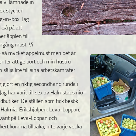
a vi lämnade in
 sex stycken
ag-in-box. Jag
kså på att
r äpplen till
mgång must. Vi
e så
mycket äppelmust men det är
enter att ge bort och min hustru
 sälja lite till sina arbetskamrater.
g gjort en riktig secondhand runda i
ag har varit till sex av Halmstads nio
butiker. De ställen som fick besök
 Halmia, Erikshjälpen, Leva-Loppan,
 varit på Leva-Loppan och
ert komma tillbaka, inte varje vecka