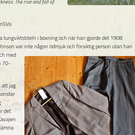
kness: The rise and fall of
nm5Vo
a tungviktstiteln i boxning och när han gjorde det 1908
Johnson var inte någon ödmjuk och försiktig person utan
han
 och med
h 70-
 att jag
önster
g
r det
Kavajen
 lämna