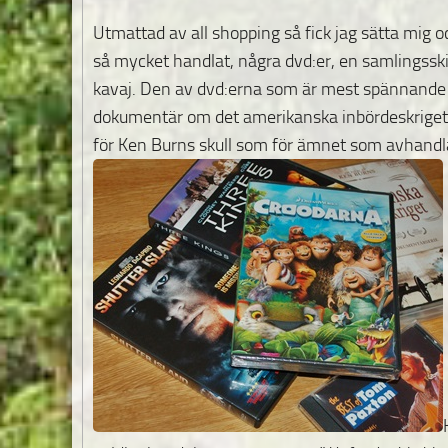
Utmattad av all shopping så fick jag sätta mig oc
så mycket handlat, några dvd:er, en samlingss
kavaj. Den av dvd:erna som är mest spännande
dokumentär om det amerikanska inbördeskriget.
för Ken Burns skull som för ämnet som avhandl