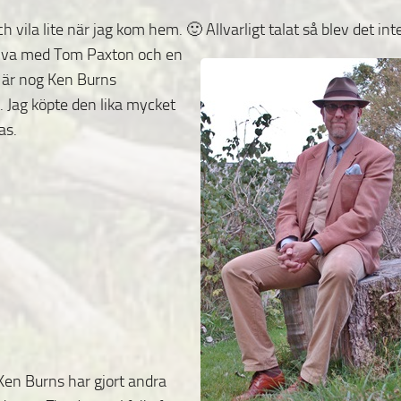
h vila lite när jag kom hem. 🙂 Allvarligt talat så blev
det int
kiva med Tom Paxton och en
 är nog Ken Burns
 Jag köpte den lika mycket
as.
Ken Burns har gjort andra