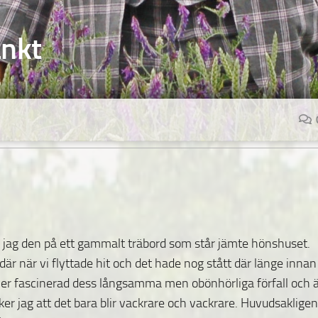
änkt
la jag den på ett gammalt träbord som står jämte
hönshuset.
där när vi flyttade hit och det hade nog stått där länge innan
ljer fascinerad dess långsamma men obönhörliga förfall och 
ker jag
att det bara blir vackrare och vackrare. Huvudsakligen