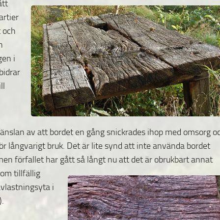
ått
artier
t och
n
gen i
bidrar
ill
änslan av att bordet en gång snickrades ihop med omsorg o
ör långvarigt bruk. Det är lite synd att inte använda bordet
en förfallet har gått så långt
nu att det är obrukbart annat
om tillfällig
vlastningsyta i
).