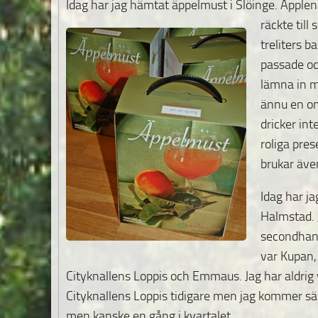
Idag har jag hämtat äppelmust i Slöinge. Äpplen
räckte till
treliters b
passade oc
lämna in me
ännu en o
dricker int
roliga pres
brukar även
Idag har ja
Halmstad. J
secondhand
var Kupan,
Cityknallens Loppis och Emmaus. Jag har aldrig
Cityknallens Loppis tidigare men jag kommer säk
men kanske en gång i kvartalet.