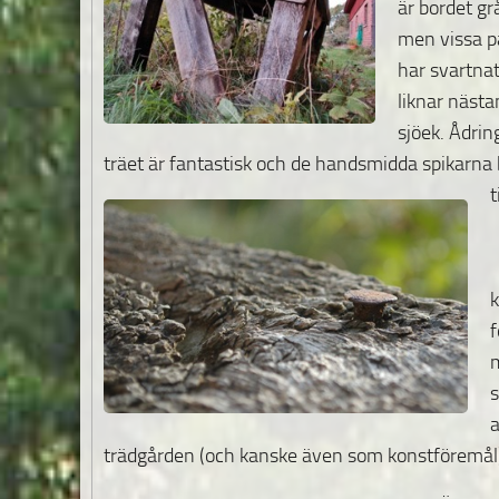
är bordet gr
men vissa p
har svartna
liknar nästa
sjöek. Ådrin
träet är fantastisk och de handsmidda
spikarna 
t
k
f
m
s
a
trädgården (och kanske även som konstföremål