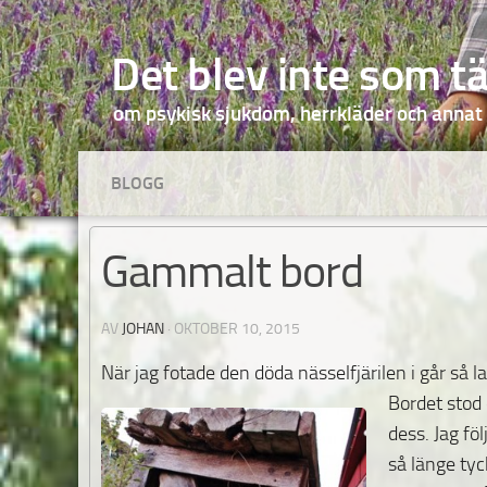
Hoppa till innehåll
Det blev inte som t
om psykisk sjukdom, herrkläder och annat
BLOGG
Gammalt bord
AV
JOHAN
·
OKTOBER 10, 2015
När jag fotade den döda nässelfjärilen i går så 
Bordet stod 
dess. Jag fö
så länge tyc