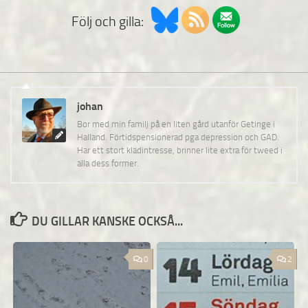
Följ och gilla:
johan
Bor med min familj på en liten gård utanför Getinge i
Halland. Förtidspensionerad pga depression och GAD.
Har ett stort klädintresse, brinner lite extra för tweed i
alla dess former.
DU GILLAR KANSKE OCKSÅ...
0
2