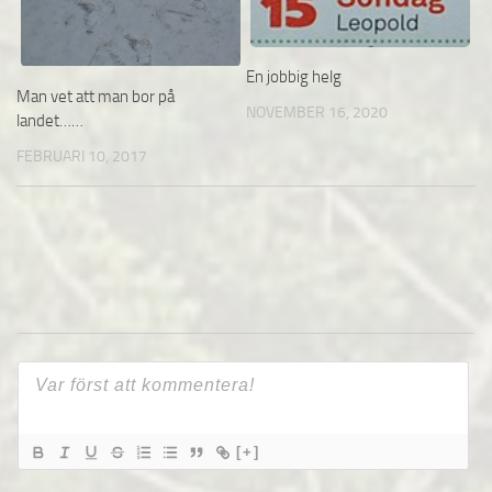
En jobbig helg
Man vet att man bor på
NOVEMBER 16, 2020
landet……
FEBRUARI 10, 2017
[+]