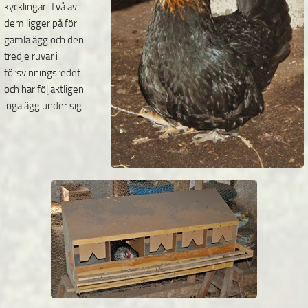
kycklingar. Två av
dem ligger på för
gamla ägg och den
tredje ruvar i
försvinningsredet
och har följaktligen
inga ägg under sig.