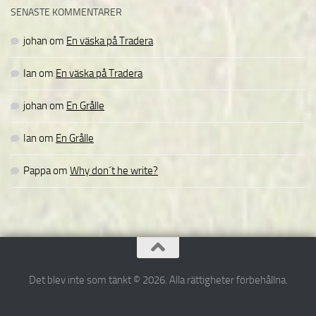
SENASTE KOMMENTARER
johan
om
En väska på Tradera
Ian
om
En väska på Tradera
johan
om
En Grålle
Ian
om
En Grålle
Pappa
om
Why don´t he write?
Det blev inte som tänkt © 2026. Alla rättigheter förbehållna.