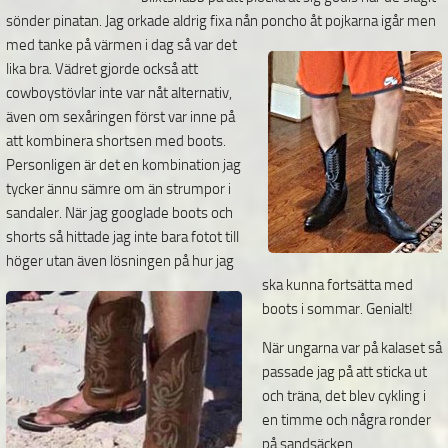
sönder pinatan. Jag orkade aldrig fixa nån poncho åt pojkarna igår men
med tanke på
värmen i dag så var det
lika bra. Vädret gjorde också att
cowboystövlar inte var nåt alternativ,
även om sexåringen först var inne på
att kombinera shortsen med boots.
Personligen är det en kombination jag
tycker ännu sämre om än strumpor i
sandaler. När jag googlade boots och
shorts så hittade jag inte bara fotot till
höger utan även lösningen på hur jag
ska kunna
fortsätta med
boots i sommar. Genialt!
När ungarna var på kalaset så
passade jag på att sticka ut
och träna, det blev cykling i
en timme och några ronder
på sandsäcken.