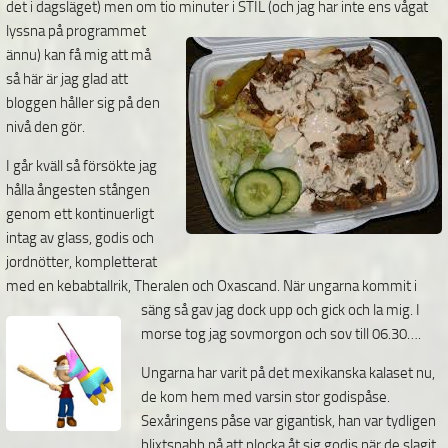
det i dagsläget) men om tio minuter i STIL (och jag har inte ens vågat
lyssna på programmet
ännu) kan få mig att må
så här är jag glad att
bloggen håller sig på den
nivå den gör.
I går kväll så försökte jag
hålla ångesten stången
genom ett kontinuerligt
intag av glass, godis och
jordnötter, kompletterat
med en kebabtallrik, Theralen och Oxascand. När ungarna kommit i
säng så
gav jag dock upp och gick och la mig. I
morse tog jag sovmorgon och sov till 06.30….
Ungarna har varit på det mexikanska kalaset nu,
de kom hem med varsin stor godispåse.
Sexåringens påse var gigantisk, han var tydligen
blixtsnabb på att plocka åt sig godis när de slagit