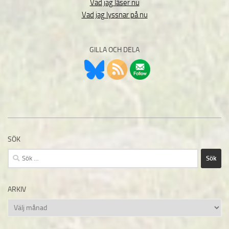
Vad jag läser nu
Vad jag lyssnar på nu
GILLA OCH DELA
SÖK
Sök
efter:
ARKIV
Arkiv