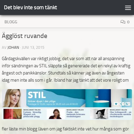
Det blev inte som tänkt
Hoppa till innehåll
BLOGG
0
Ägglöst ruvande
AV
JOHAN
·
JUNI 13, 2015
Gårdagskvällen var riktigt jobbig, det var som att när all anspänning
inför sändningen av STIL släppte så genererade det en rekyl av kraftig
ångest och panikkänslor. Stundtals så känner jag även av ångesten
idag men
inte alls som i går. Ibland har jag tänkt att det vore roligt om
fler läste min blogg (även om jag faktiskt inte vet hur många som gör