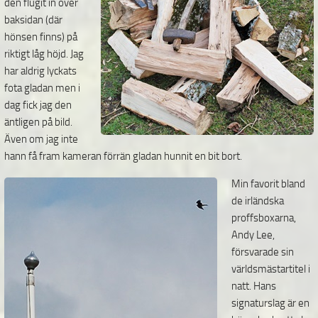
den flugit in över
baksidan (där
hönsen finns) på
riktigt låg höjd. Jag
har aldrig lyckats
fota gladan men i
dag fick jag den
äntligen på bild.
Även om jag inte
hann få fram kameran förrän gladan hunnit en bit bort.
Min favorit bland
de irländska
proffsboxarna,
Andy Lee,
försvarade sin
världsmästartitel i
natt. Hans
signaturslag är en