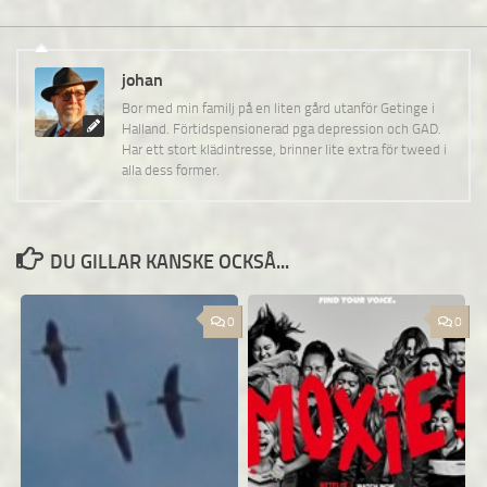
johan
Bor med min familj på en liten gård utanför Getinge i
Halland. Förtidspensionerad pga depression och GAD.
Har ett stort klädintresse, brinner lite extra för tweed i
alla dess former.
DU GILLAR KANSKE OCKSÅ...
0
0