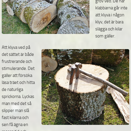
grov ved. De här
klabbarna går inte
att klyva i någon
klyv, det är bara
slägga och kilar
som gäller.
Att klyva ved på
det sättet är både
frustrerande och
stimulerande. Det
gäller att försöka
läsa träet och hitta
de naturliga
sprickorna. Lyckas
man med det så
slipper man slå
fast kilarna och
sen få ägna en