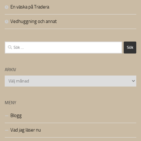
En väska på Tradera
Vedhuggning och annat
Sök
efter:
ARKIV
Arkiv
MENY
Blogg
Vad jag läser nu