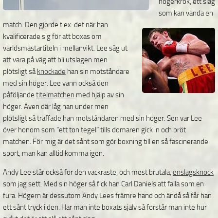
högerkrok, ett slag
som kan vända en
match. Den gjorde t.ex. det när han
kvalificerade sig för att boxas om
världsmästartiteln i mellanvikt. Lee såg ut
att vara på väg att bli utslagen men
plötsligt så
knockade
han sin motståndare
med sin höger. Lee vann också den
påföljande
titelmatchen
med hjälp av sin
höger. Även där låg han under men
plötsligt så träffade han motståndaren med sin höger. Sen var Lee
över honom som ”ett ton tegel” tills domaren gick in och bröt
matchen. För mig är det sånt som gör boxning till en så fascinerande
sport, man kan alltid komma igen.
Andy Lee står också för den vackraste, och mest brutala,
enslagsknock
som jag sett. Med sin höger så fick han Carl Daniels att falla som en
fura. Högern är dessutom Andy Lees främre hand och ändå så får han
ett sånt tryck i den. Har man inte boxats själv så förstår man inte hur