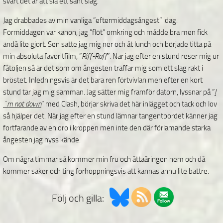
svårt det är att slå ett sånt slag.
Jag drabbades av min vanliga ”eftermiddagsångest” idag.
Förmiddagen var kanon, jag ”flöt” omkring och mådde bra men fick
ändå lite gjort. Sen satte jag mig ner och åt lunch och började titta på
min absoluta favoritfilm, ”
Riff-Raff
”. När jag efter en stund reser mig ur
fåtöljen så är det som om ångesten träffar mig som ett slag rakt i
bröstet. Inledningsvis är det bara ren förtvivlan men efter en kort
stund tar jag mig samman. Jag sätter mig framför datorn, lyssnar på ”
I
´m not down
” med Clash, börjar skriva det här inlägget och tack och lov
så hjälper det. När jag efter en stund lämnar tangentbordet känner jag
fortfarande av en oro i kroppen men inte den där förlamande starka
ångesten jag nyss kände.
Om några timmar så kommer min fru och åttaåringen hem och då
kommer saker och ting förhoppningsvis att kännas ännu lite bättre.
Följ och gilla: