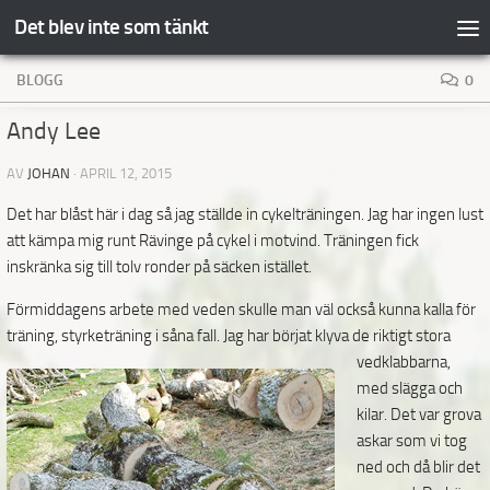
Det blev inte som tänkt
Hoppa till innehåll
BLOGG
0
Andy Lee
AV
JOHAN
·
APRIL 12, 2015
Det har blåst här i dag så jag ställde in cykelträningen. Jag har ingen lust
att kämpa mig runt Rävinge på cykel i motvind. Träningen fick
inskränka sig till tolv ronder på säcken istället.
Förmiddagens arbete med veden skulle man väl också kunna kalla för
träning, styrketräning i såna fall. Jag har börjat klyva de riktigt stora
vedklabbarna,
med slägga och
kilar. Det var grova
askar som vi tog
ned och då blir det