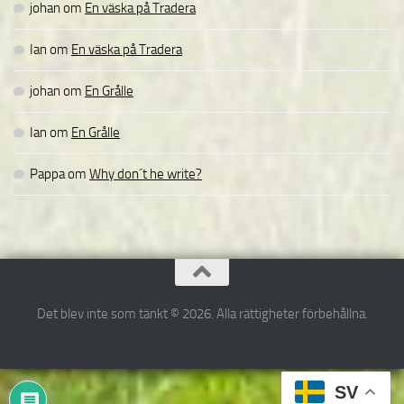
johan
om
En väska på Tradera
Ian
om
En väska på Tradera
johan
om
En Grålle
Ian
om
En Grålle
Pappa
om
Why don´t he write?
Det blev inte som tänkt © 2026. Alla rättigheter förbehållna.
SV