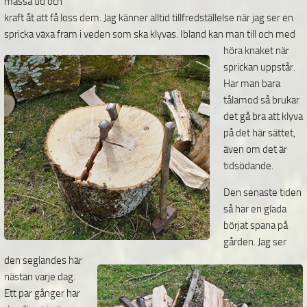
massa tid och
kraft åt att få loss dem. Jag känner alltid tillfredställelse när jag ser en
spricka växa fram i veden som ska klyvas.
Ibland kan man till och med
höra knaket när
sprickan uppstår.
Har man bara
tålamod så brukar
det gå bra att klyva
på det här sättet,
även om det är
tidsödande.
Den senaste tiden
så har en glada
börjat spana på
gården. Jag ser
den seglandes här
nästan varje dag.
Ett par gånger har