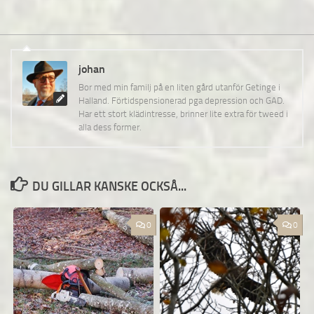
johan
Bor med min familj på en liten gård utanför Getinge i
Halland. Förtidspensionerad pga depression och GAD.
Har ett stort klädintresse, brinner lite extra för tweed i
alla dess former.
DU GILLAR KANSKE OCKSÅ...
0
0