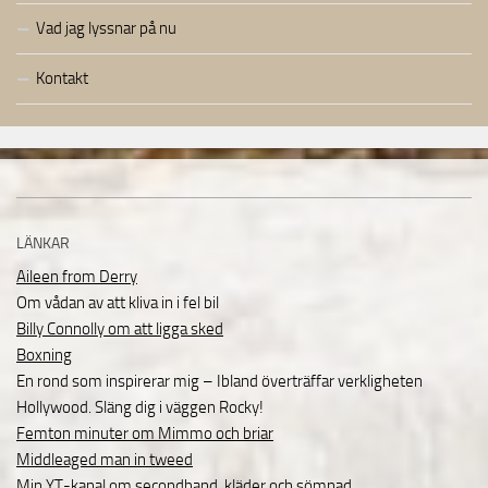
Vad jag lyssnar på nu
Kontakt
LÄNKAR
Aileen from Derry
Om vådan av att kliva in i fel bil
Billy Connolly om att ligga sked
Boxning
En rond som inspirerar mig – Ibland överträffar verkligheten
Hollywood. Släng dig i väggen Rocky!
Femton minuter om Mimmo och briar
Middleaged man in tweed
Min YT-kanal om secondhand, kläder och sömnad