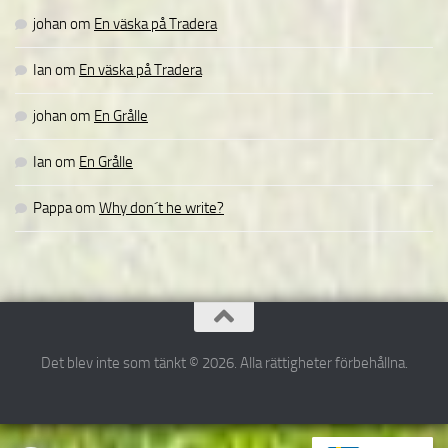
johan
om
En väska på Tradera
Ian
om
En väska på Tradera
johan
om
En Grålle
Ian
om
En Grålle
Pappa
om
Why don´t he write?
Det blev inte som tänkt © 2026. Alla rättigheter förbehållna.