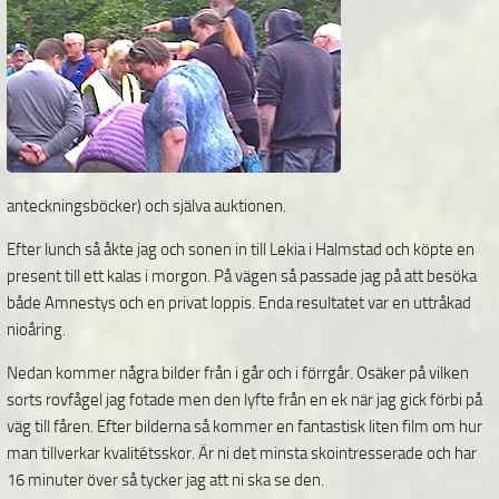
anteckningsböcker) och själva auktionen.
Efter lunch så åkte jag och sonen in till Lekia i Halmstad och köpte en
present till ett kalas i morgon. På vägen så passade jag på att besöka
både Amnestys och en privat loppis. Enda resultatet var en uttråkad
nioåring.
Nedan kommer några bilder från i går och i förrgår. Osäker på vilken
sorts rovfågel jag fotade men den lyfte från en ek när jag gick förbi på
väg till fåren. Efter bilderna så kommer en fantastisk liten film om hur
man tillverkar kvalitétsskor. Är ni det minsta skointresserade och har
16 minuter över så tycker jag att ni ska se den.