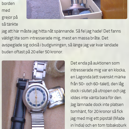
borden
med
grejor på
så tänkte
jag att här måste jag hitta nåt spännande. Så fel jag hade! Det fanns
väldigt lite som intresserade mig, mest en massa bråte. Det
avspeglade sig också i budgivningen, så länge jag var kvar landade
buden oftast på 20 eller 50 kronor.
Det enda på auktionen som
intresserade mig var en klocka,
en Lagonda (ett svenskt märke
från 50- och 60-talet), den låg
dock i slutet på utropen och jag
iddes inte vänta bara för den.
Jag lämnade dock inte platsen
tomhänt, för 20 kronor så fick
jag med mig ett
pipställ (Made
in India) och en tom tobaksburk