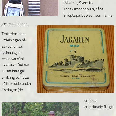
(Made by Svenska
Tobaksmonopolet), båda
inköpta på loppisen som fanns
jämte auktionen.
Trots den klena
utdelningen på
auktionen så
tycker jag att
resan var värd
besväret. Det var
kul att
bara gå
omkring och titta
på folk både under
visningen (de
seriösa
antecknade flitigt i