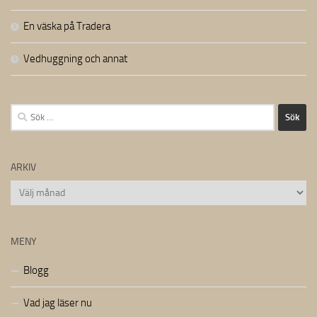
En väska på Tradera
Vedhuggning och annat
Sök
efter:
ARKIV
Arkiv
MENY
Blogg
Vad jag läser nu