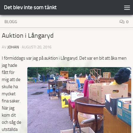
Det blev inte som tänkt
Hoppa till innehåll
BLOGG
0
Auktion i Långaryd
AV
JOHAN
·
AUGUSTI 20, 2016
I förmiddags var jag på auktion i Långaryd.
Det var en bit att åka men
jag hade
fått för
mig att de
skulle ha
mycket
fina saker.
När jag
kom dit
och såg de
utställda