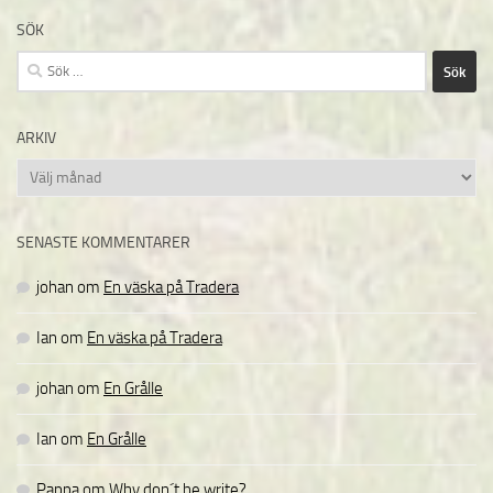
SÖK
Sök
efter:
ARKIV
Arkiv
SENASTE KOMMENTARER
johan
om
En väska på Tradera
Ian
om
En väska på Tradera
johan
om
En Grålle
Ian
om
En Grålle
Pappa
om
Why don´t he write?