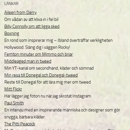
LÄNKAR
Aileen from Derry
Om vådan av att kliva in i fel bil
Billy Connolly om att ligga sked
Boxning
En rond som inspirerar mig – Ibland överträffar verkligheten
Hollywood. Släng dig i väggen Rocky!
Femton minuter om Mimmo och briar
Middleaged man in tweed
Min YT-kanal om secondhand, kläder och sömnad
Min resa till Donegal och Donegal-tweed
Reste till Donegal för att lära mig mer om tweed
Mitt Flickr
Här lägger jag foton nu när jag skrotat Instagram
Paul Smith
En intervju med en inspirerande människa och designer som gör
snygga, bärbara kläder
The Pitti Peacock