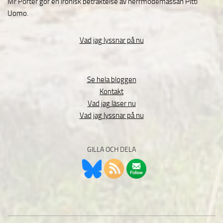
Mr Porter gör en ironisk betraktelse av herrmodemässan Pitti
Uomo.
Vad jag lyssnar på nu
Se hela bloggen
Kontakt
Vad jag läser nu
Vad jag lyssnar på nu
GILLA OCH DELA