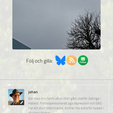
Följ och gilla:
johan
Bor med min familj på en liten gård utanför Getinge i
Halland. Förtidspensionerad pga depression och GAD.
Har ett stort klädintresse, brinner lite extra för tweed i
alla dess former.