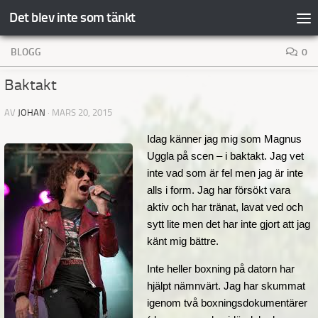
Det blev inte som tänkt
Hoppa till innehåll
BLOGG
0
Baktakt
AV
JOHAN
·
MARS 20, 2015
Idag känner jag mig som Magnus
Uggla på scen – i baktakt. Jag vet
inte vad som är fel men jag är inte
alls i form. Jag har försökt vara
aktiv och har tränat, lavat ved och
sytt lite men det har inte gjort att jag
känt mig bättre.
Inte heller boxning på datorn har
hjälpt nämnvärt. Jag har skummat
igenom två
boxningsdokumentärer