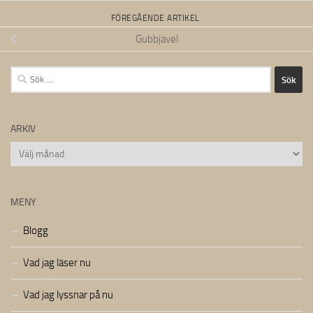
FÖREGÅENDE ARTIKEL
Gubbjävel
Sök
efter:
ARKIV
Arkiv
MENY
Blogg
Vad jag läser nu
Vad jag lyssnar på nu