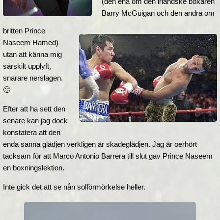
(den ena om den irländske boxaren
Barry McGuigan och den andra om
britten Prince
Naseem Hamed)
utan att känna mig
särskilt upplyft,
snarare nerslagen.
🙂
Efter att ha sett den
senare kan jag dock
konstatera att den
enda sanna glädjen verkligen är skadeglädjen. Jag är oerhört
tacksam för att Marco Antonio Barrera till slut gav Prince Naseem
en boxningslektion.
Inte gick det att se nån solförmörkelse heller.