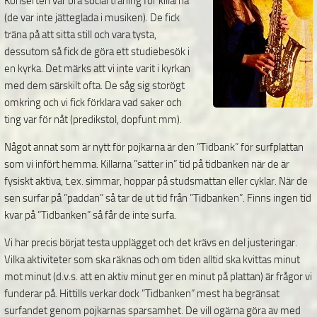
Konserten var bra social träning för killarna
(de var inte jätteglada i musiken). De fick
träna på att sitta still och vara tysta,
dessutom så fick de göra ett studiebesök i
en kyrka. Det märks att vi inte varit i kyrkan
med dem särskilt ofta. De såg sig storögt
omkring och vi fick förklara vad saker och
ting var för nåt (predikstol, dopfunt mm).
Något annat som är nytt för pojkarna är den ”Tidbank” för surfplattan
som vi infört hemma. Killarna ”sätter in” tid på tidbanken när de är
fysiskt aktiva, t.ex. simmar, hoppar på studsmattan eller cyklar. När de
sen surfar på ”paddan” så tar de ut tid från ”Tidbanken”. Finns ingen tid
kvar på ”Tidbanken” så får de inte surfa.
Vi har precis börjat testa upplägget och det krävs en del justeringar.
Vilka aktiviteter som ska räknas och om tiden alltid ska kvittas minut
mot minut (d.v.s. att en aktiv minut ger en minut på plattan) är frågor vi
funderar på. Hittills verkar dock ”Tidbanken” mest ha begränsat
surfandet genom pojkarnas sparsamhet. De vill ogärna göra av med