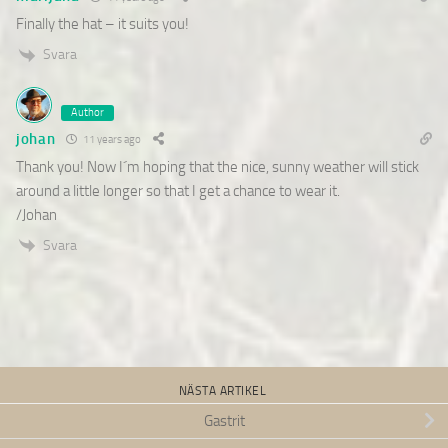
Finally the hat – it suits you!
Svara
Author
johan
11 years ago
Thank you! Now I´m hoping that the nice, sunny weather will stick
around a little longer so that I get a chance to wear it.
/Johan
Svara
NÄSTA ARTIKEL
Gastrit