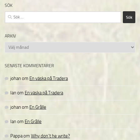
SÖK
Sök
efter:
ARKIV
Arkiv
SENASTE KOMMENTARER
johan
om
En väska på Tradera
Ian
om
En väska på Tradera
johan
om
En Grålle
Ian
om
En Grålle
Pappa
om
Why don´t he write?