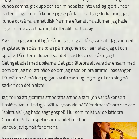
kunde somna, gick upp och sen mindes jag inte vad jag gjort under
natten. Dagen därpå kunde jag se på datorn att jag skickat mejl, jag
kunde också ha lämnat disk framme efter att ha ätit men jag hade
inget minne av att ha mejlat eller ätit. Rätt läskigt.
Även om jag var trött igår så höll jag mig ändå sysselsatt. Jag var med
yngsta sonen på simskolan på morgonen och sen stack jag ut och
sprang. På eftermiddagen var det praktik och sen åkte jag till
Getingebadet med pojkarna. Det gick jättebra att vara där ensam med
dem och jag tror att både de och jag hade en bra timme i bassängen.
På kvällen så mådde jag ganska illa men jag tog mig ut och slog på
säcken och det hjälpte.
Jag höll på att glömma att berätta att hela familjen var på konsert i
Enslövs kyrka i tisdags kväll. Vi lyssnade på ”
Woodmans
” som spelade
”spirituals” (jag hade sagt gospel). Hur som helst var de jättebra.
Charlotte Polson
spelar sax i bandet och hon
var överjävlig, helt fenomenal.