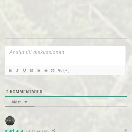
[+]
2
KOMMENTARER
Äldst
marijana
11 years ago