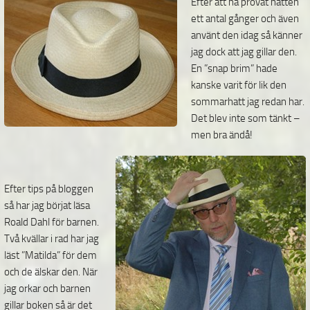
Efter att ha provat hatten
ett antal gånger och även
använt den idag så känner
jag dock att jag gillar den.
En ”snap brim” hade
kanske varit för lik den
sommarhatt jag redan har.
Det blev inte som tänkt –
men bra ändå!
Efter tips på bloggen
så har jag börjat läsa
Roald Dahl för barnen.
Två kvällar i rad har jag
läst ”Matilda” för dem
och de älskar den. När
jag orkar och barnen
gillar boken så är det