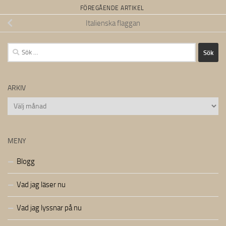
FÖREGÅENDE ARTIKEL
Italienska flaggan
Sök
efter:
ARKIV
Arkiv
MENY
Blogg
Vad jag läser nu
Vad jag lyssnar på nu