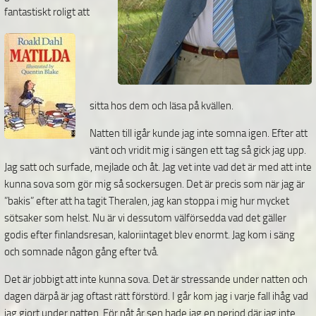
fantastiskt roligt
att
sitta hos dem och läsa på kvällen.
Natten till igår kunde jag inte somna igen. Efter att
vänt och vridit mig i sängen ett tag så gick jag upp.
Jag satt och surfade, mejlade och åt. Jag vet inte vad det är med att inte
kunna sova som gör mig så sockersugen. Det är precis som när jag är
”bakis” efter att ha tagit Theralen, jag kan stoppa i mig hur mycket
sötsaker som helst. Nu är vi dessutom välförsedda vad det gäller
godis efter finlandsresan, kaloriintaget blev enormt. Jag kom i säng
och somnade någon gång efter två.
Det är jobbigt att inte kunna sova. Det är stressande under natten och
dagen därpå är jag oftast rätt förstörd. I går kom jag i varje fall ihåg vad
jag gjort under natten. För nåt år sen hade jag en period där jag inte