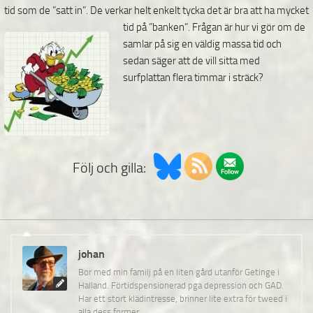
tid som de ”satt in”. De verkar helt enkelt tycka det är bra att ha mycket
tid på ”banken”.
Frågan är hur vi gör om de
samlar på sig en väldig massa tid och
sedan säger att de vill sitta med
surfplattan flera timmar i sträck?
Följ och gilla:
johan
Bor med min familj på en liten gård utanför Getinge i
Halland. Förtidspensionerad pga depression och GAD.
Har ett stort klädintresse, brinner lite extra för tweed i
alla dess former.