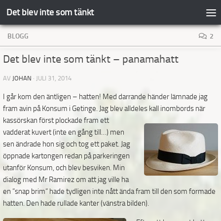
Det blev inte som tänkt
Hoppa till innehåll
BLOGG
2
Det blev inte som tänkt – panamahatt
AV
JOHAN
·
JULI 31, 2014
I går kom den äntligen – hatten! Med darrande händer lämnade jag
fram avin på Konsum i Getinge. Jag blev alldeles kall
inombords när
kassörskan först plockade fram ett
vadderat kuvert (inte en gång till…) men
sen ändrade hon sig och tog ett paket. Jag
öppnade kartongen redan på parkeringen
utanför Konsum, och blev besviken. Min
dialog med Mr Ramirez om att jag ville ha
en ”snap brim” hade tydligen inte nått ända fram till den som formade
hatten. Den hade rullade kanter (vänstra bilden).