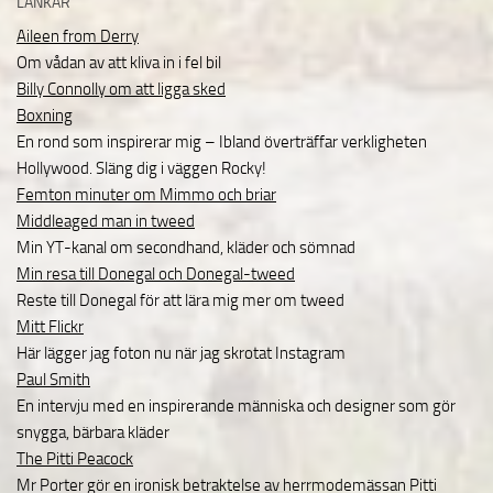
LÄNKAR
Aileen from Derry
Om vådan av att kliva in i fel bil
Billy Connolly om att ligga sked
Boxning
En rond som inspirerar mig – Ibland överträffar verkligheten
Hollywood. Släng dig i väggen Rocky!
Femton minuter om Mimmo och briar
Middleaged man in tweed
Min YT-kanal om secondhand, kläder och sömnad
Min resa till Donegal och Donegal-tweed
Reste till Donegal för att lära mig mer om tweed
Mitt Flickr
Här lägger jag foton nu när jag skrotat Instagram
Paul Smith
En intervju med en inspirerande människa och designer som gör
snygga, bärbara kläder
The Pitti Peacock
Mr Porter gör en ironisk betraktelse av herrmodemässan Pitti