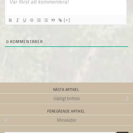
[+]
0
KOMMENTARER
NÄSTA ARTIKEL
Väldigt brittisk
FÖREGÅENDE ARTIKEL
Miniskidor