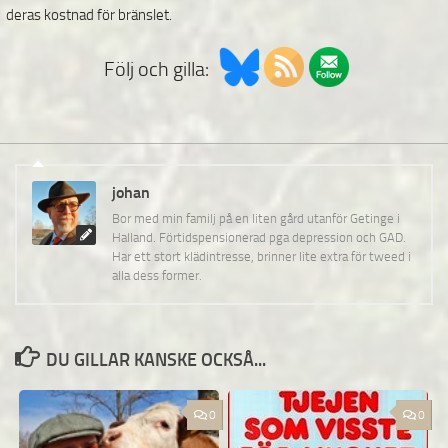
deras kostnad för bränslet.
Följ och gilla:
johan
Bor med min familj på en liten gård utanför Getinge i
Halland. Förtidspensionerad pga depression och GAD.
Har ett stort klädintresse, brinner lite extra för tweed i
alla dess former.
DU GILLAR KANSKE OCKSÅ...
0
0