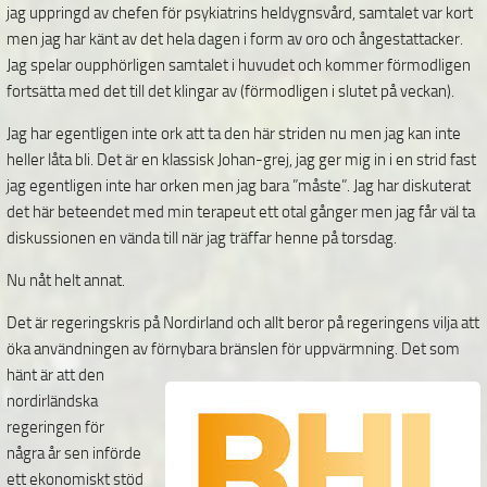
jag uppringd av chefen för psykiatrins heldygnsvård, samtalet var kort
men jag har känt av det hela dagen i form av oro och ångestattacker.
Jag spelar oupphörligen samtalet i huvudet och kommer förmodligen
fortsätta med det till det klingar av (förmodligen i slutet på veckan).
Jag har egentligen inte ork att ta den här striden nu men jag kan inte
heller låta bli. Det är en klassisk Johan-grej, jag ger mig in i en strid fast
jag egentligen inte har orken men jag bara ”måste”. Jag har diskuterat
det här beteendet med min terapeut ett otal gånger men jag får väl ta
diskussionen en vända till när jag träffar henne på torsdag.
Nu nåt helt annat.
Det är regeringskris på Nordirland och allt beror på regeringens vilja att
öka användningen av
förnybara bränslen för uppvärmning. Det som
hänt är att den
nordirländska
regeringen för
några år sen införde
ett ekonomiskt stöd