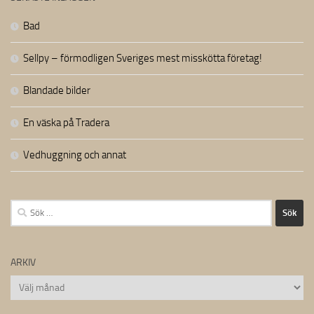
Bad
Sellpy – förmodligen Sveriges mest misskötta företag!
Blandade bilder
En väska på Tradera
Vedhuggning och annat
Sök
efter:
ARKIV
Arkiv