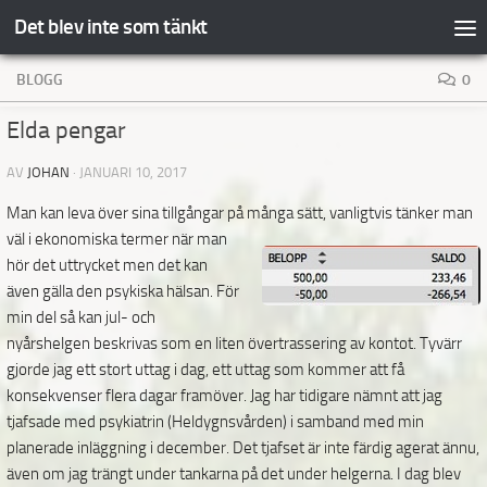
Det blev inte som tänkt
Hoppa till innehåll
BLOGG
0
Elda pengar
AV
JOHAN
·
JANUARI 10, 2017
Man kan leva över sina tillgångar på många sätt, vanligtvis tänker man
väl i ekonomiska termer när
man
hör det uttrycket men det kan
även gälla den psykiska hälsan. För
min del så kan jul- och
nyårshelgen beskrivas som en liten övertrassering av kontot. Tyvärr
gjorde jag ett stort uttag i dag, ett uttag som kommer att få
konsekvenser flera dagar framöver. Jag har tidigare nämnt att jag
tjafsade med psykiatrin (Heldygnsvården) i samband med min
planerade inläggning i december. Det tjafset är inte färdig agerat ännu,
även om jag trängt under tankarna på det under helgerna. I dag blev