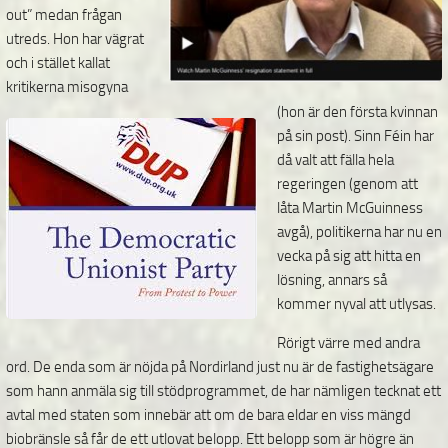
out” medan frågan
utreds. Hon har vägrat
och i stället kallat
kritikerna misogyna
(hon är den första kvinnan
på sin post). Sinn Féin har
då valt att fälla hela
regeringen (genom att
låta Martin McGuinness
avgå), politikerna har nu en
vecka på sig att hitta en
lösning, annars så
kommer nyval att utlysas.
Rörigt värre med andra
ord. De enda som är nöjda på Nordirland just nu är de fastighetsägare
som hann anmäla sig till stödprogrammet, de har nämligen tecknat ett
avtal med staten som innebär att om de bara eldar en viss mängd
biobränsle så får de ett utlovat belopp. Ett belopp som är högre än