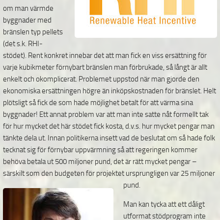
om man värmde
byggnader med
bränslen typ pellets
(det s.k. RHI-
stödet). Rent konkret innebar det att man fick en viss ersättning för
varje kubikmeter förnybart bränslen man förbrukade, så långt är allt
enkelt och okomplicerat. Problemet uppstod när man gjorde den
ekonomiska ersättningen högre än inköpskostnaden för bränslet. Helt
plötsligt så fick de som hade möjlighet betalt för att värma sina
byggnader! Ett annat problem var att man inte satte nåt formellt tak
för hur mycket det här stödet fick kosta, d.v.s. hur mycket pengar man
tänkte dela ut. Innan politikerna insett vad de beslutat om så hade folk
tecknat sig för förnybar uppvärmning så att regeringen kommer
behöva betala ut 500 miljoner pund, det är rätt mycket pengar –
särskilt som den budgeten för projektet ursprungligen var 25 miljoner
pund.
Man kan tycka att ett dåligt
utformat stödprogram inte