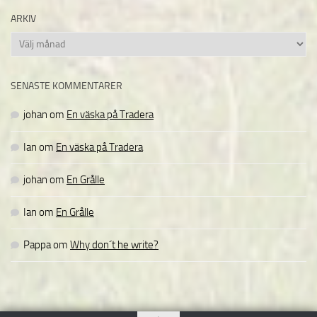
ARKIV
Arkiv
SENASTE KOMMENTARER
johan
om
En väska på Tradera
Ian
om
En väska på Tradera
johan
om
En Grålle
Ian
om
En Grålle
Pappa
om
Why don´t he write?