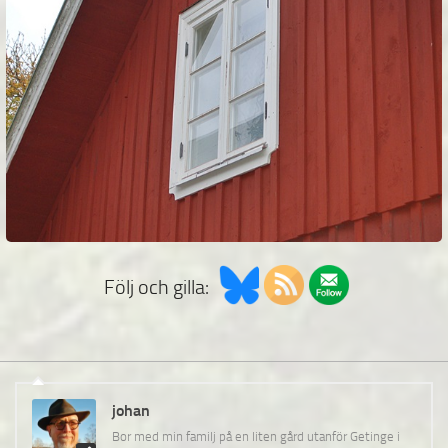
Följ och gilla:
johan
Bor med min familj på en liten gård utanför Getinge i