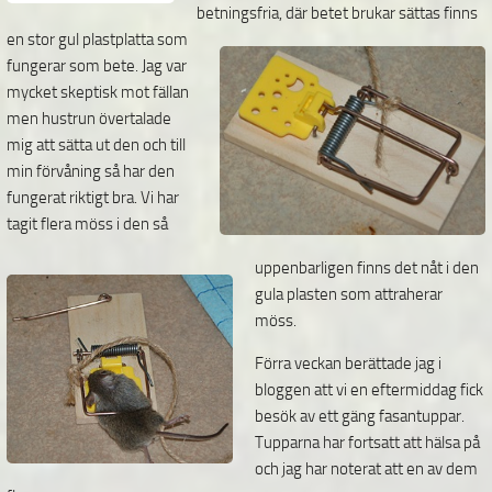
betningsfria,
där betet brukar sättas finns
en stor gul plastplatta som
fungerar som bete. Jag var
mycket skeptisk mot fällan
men hustrun övertalade
mig att sätta ut den och till
min
förvåning så har den
fungerat riktigt bra. Vi har
tagit flera möss i den så
uppenbarligen finns det nåt i den
gula plasten som attraherar
möss.
Förra veckan berättade jag i
bloggen att vi en eftermiddag fick
besök av ett gäng fasantuppar.
Tupparna har fortsatt att hälsa på
och jag har noterat att en av dem