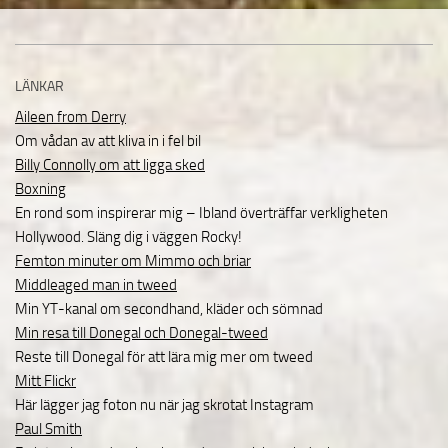
LÄNKAR
Aileen from Derry
Om vådan av att kliva in i fel bil
Billy Connolly om att ligga sked
Boxning
En rond som inspirerar mig – Ibland överträffar verkligheten
Hollywood. Släng dig i väggen Rocky!
Femton minuter om Mimmo och briar
Middleaged man in tweed
Min YT-kanal om secondhand, kläder och sömnad
Min resa till Donegal och Donegal-tweed
Reste till Donegal för att lära mig mer om tweed
Mitt Flickr
Här lägger jag foton nu när jag skrotat Instagram
Paul Smith