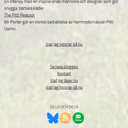
En intervju med en inspirerande människa och designer som gör
snygga, bärbara kläder
The Pitti Peacock
Mr Porter gör en ironisk betraktelse av herrmodemässan Pitti
Uomo.
Vad jag lyssnar på nu
Se hela bloggen
Kontakt
Vad jag läser nu
Vad jag lyssnar på nu
GILLA OCH DELA