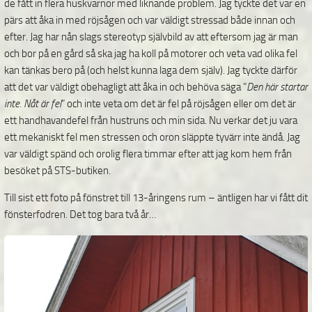
de fått in flera huskvarnor med liknande problem. Jag tyckte det var en
pärs att åka in med röjsågen och var väldigt stressad både innan och
efter. Jag har nån slags stereotyp självbild av att eftersom jag är man
och bor på en gård så ska jag ha koll på motorer och veta vad olika fel
kan tänkas bero på (och helst kunna laga dem själv). Jag tyckte därför
att det var väldigt obehagligt att åka in och behöva säga ”
Den här startar
inte. Nåt är fel
” och inte veta om det är fel på röjsågen eller om det är
ett handhavandefel från hustruns och min sida. Nu verkar det ju vara
ett mekaniskt fel men stressen och oron släppte tyvärr inte ändå. Jag
var väldigt spänd och orolig flera timmar efter att jag kom hem från
besöket på STS-butiken.
Till sist ett foto på fönstret till 13-åringens rum – äntligen har vi fått dit
fönsterfodren. Det tog bara två år…