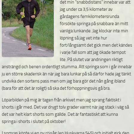
det min ”snabbdistans” innebar var att
jag under ca 3,5 kilometer av
gårdagens femkilometersrunda
försökte springa på snabbare än mitt
vanliga lunkande. Jag klockar inte min
löpning så jag vet inte hur
fort/långsamt det gick men det kändes
i varje fall som att jag ökade tempot
lite. På slutet var andningen riktigt
ansträngd och benen ordentligt stumma. Att springa som i går innebär
ju en större skaderisk än när jag bara lunkar på så därför hade jag tänkt
undvika den sortens pass men om jag bara gör det nån gång ibland
(bara för att det är roligt) så ska det förhoppningsvis gå bra.
Löparbilden på mig är tagen från arkivet men jag sprang faktiskt i
shorts i går med. Det var drygt tolv grader varmt när jag stack i väg så
det var helt klart shorts som gällde. Det är fantastiskt att kunna
springa i shorts i slutet på oktober!
I somras köpte vi en ny röjsåg (en Huskvarna 545) och initialt gick den