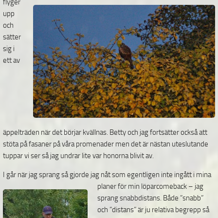
flyger
upp
och
sätter
sig i
ett av
äppelträden när det börjar kvällnas. Betty och jag fortsätter också att
stöta på fasaner på våra promenader men det är nästan uteslutande
tuppar vi ser så jag undrar lite var honorna blivit av.
I går när jag sprang så gjorde jag nåt som egentligen inte ingått i mina
planer för min löparcomeback
– jag
sprang snabbdistans. Både ”snabb”
och ”distans” är ju relativa begrepp så