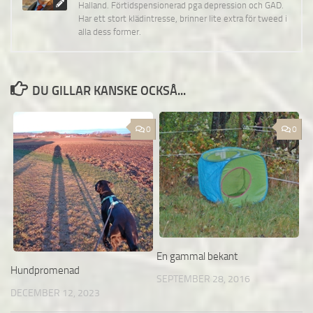
Halland. Förtidspensionerad pga depression och GAD.
Har ett stort klädintresse, brinner lite extra för tweed i
alla dess former.
DU GILLAR KANSKE OCKSÅ...
0
0
En gammal bekant
Hundpromenad
SEPTEMBER 28, 2016
DECEMBER 12, 2023