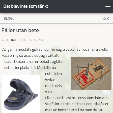
Det blev inte som tänkt
Hoppa till innehåll
BLOGG
0
Fällor utan bete
AV
JOHAN
·
OKTOBER 26, 2020
Vår gamla musfälla gick sönder för några veckor sen
och när vi skulle
köpa en ny så visade det sig svårt att
hitta en likadan, d.v.s. en betad slagfälla
med bottenplatta i trä. Musfällorna
nuförtiden
verkar
mestadels
vara
tillverkade i plast och dessutom inte vara
slagfällor. Hustrun hittade dock slagfällor
med en bottenplatta i trä men de var