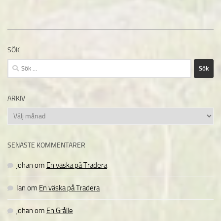
SÖK
Sök
efter:
ARKIV
Arkiv
SENASTE KOMMENTARER
johan
om
En väska på Tradera
Ian
om
En väska på Tradera
johan
om
En Grålle