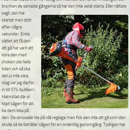
bra men de senaste gångerna
så har den inte velat starta. Eller rättare
sagt, den har
startat men dött
efter några
sekunder. Enda
sättet att få den
att gå har varit att
köra den med
choken ute hela
tiden och så ska
det ju inte vara.
Idag var jag därför
in till STS-butiken i
Halmstad där vi
köpt sågen för att
be dem kika på
den. De skruvade lite på nåt reglage men fick den inte att gå som den
skulle så de behåller sågen för en ordentlig genomgång. Tydligen har