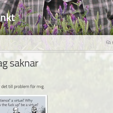
änkt
ag saknar
det till problem för mig.