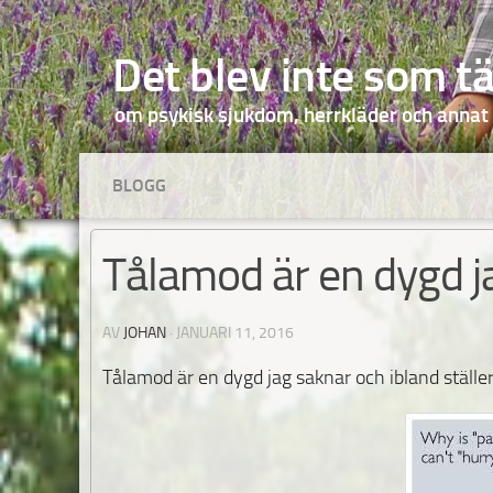
Hoppa till innehåll
Det blev inte som t
om psykisk sjukdom, herrkläder och annat
BLOGG
Tålamod är en dygd j
AV
JOHAN
·
JANUARI 11, 2016
Tålamod är en dygd jag saknar och ibland ställer 