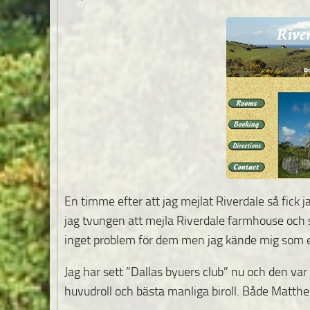
En timme efter att jag mejlat Riverdale så fick j
jag tvungen att mejla Riverdale farmhouse och sä
inget problem för dem men jag kände mig som en
Jag har sett ”Dallas byuers club” nu och den var 
huvudroll och bästa manliga biroll. Både Matthe