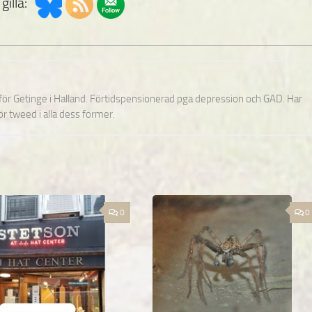
gilla:
nför Getinge i Halland. Förtidspensionerad pga depression och GAD. Har
för tweed i alla dess former.
0
0