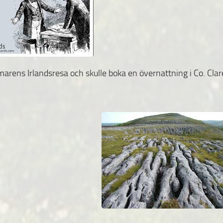
marens Irlandsresa och skulle boka en övernattning i Co. Clar