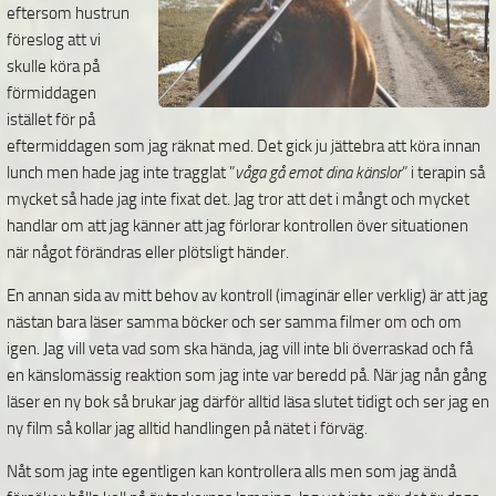
eftersom hustrun
föreslog att vi
skulle köra på
förmiddagen
istället för på
eftermiddagen som jag räknat med. Det gick ju jättebra att köra innan
lunch men hade jag inte tragglat ”
våga gå emot dina känslor
” i terapin så
mycket så hade jag inte fixat det. Jag tror att det i mångt och mycket
handlar om att jag känner att jag förlorar kontrollen över situationen
när något förändras eller plötsligt händer.
En annan sida av mitt behov av kontroll (imaginär eller verklig) är att jag
nästan bara läser samma böcker och ser samma filmer om och om
igen. Jag vill veta vad som ska hända, jag vill inte bli överraskad och få
en känslomässig reaktion som jag inte var beredd på. När jag nån gång
läser en ny bok så brukar jag därför alltid läsa slutet tidigt och ser jag en
ny film så kollar jag alltid handlingen på nätet i förväg.
Nåt som jag inte egentligen kan kontrollera alls men som jag ändå