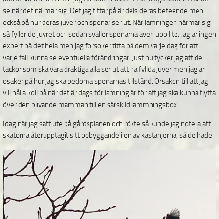
se när det närmar sig. Det jag tittar på är dels deras beteende men
också på hur deras juver och spenar ser ut. När lamningen närmar sig
så fyller de juvret och sedan sväller spenarna även upp lite. Jag är ingen
expert på det hela men jag försöker titta på dem varje dag för att i
varje fall kunna se eventuella förändringar. Just nu tycker jag att de
tackor som ska vara dräktiga alla ser ut att ha fyllda juver men jag är
osäker på hur jag ska bedöma spenarnas tillstånd. Orsaken till att jag
vill hålla koll på när det är dags för lamning är för att jag ska kunna flytta
över den blivande mamman till en särskild lammningsbox.
Idag när jag satt ute på gårdsplanen och rökte så kunde jag notera att
skatorna återupptagit sitt
bobyggande i en av kastanjerna, så de hade