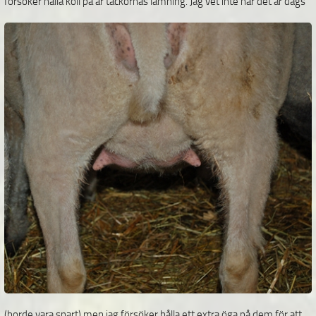
försöker hålla koll på är tackornas
lamning. Jag vet inte när det är dags
(borde vara snart) men jag försöker hålla ett extra öga på dem för att