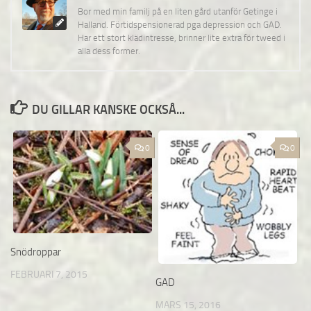
Bor med min familj på en liten gård utanför Getinge i
Halland. Förtidspensionerad pga depression och GAD.
Har ett stort klädintresse, brinner lite extra för tweed i
alla dess former.
DU GILLAR KANSKE OCKSÅ...
0
0
Snödroppar
FEBRUARI 7, 2015
GAD
MARS 15, 2016