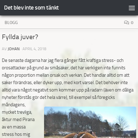
Det blev inte som tänkt
Hoppa till innehåll
BLOGG
0
Fyllda juver?
AV
JOHAN
·
APRIL 4, 2018
De senaste dagarna har jag flera gånger fått kraftiga stress- och
orosattacker på grund av småsaker, det har verkligen inte funnits
någon proportion mellan orsak och verkan. Det handlar alltid om att
saker förändras, eller dyker upp, med kort varsel. Det behöver inte
alltid vara något negativt som kommer upp på radarn (även om dåliga
nyheter förstås gör det hela värre), till exempel så föregicks
måndagens,
mycket trevliga,
åktur med Pirana
av en massa
stress hos mig