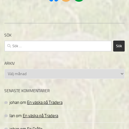
SÖK
Sök
efter:
ARKIV
Arkiv
SENASTE KOMMENTARER
johan
om
En väska på Tradera
Ian
om
En väska på Tradera
johan
om
En Grålle