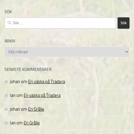
SÖK
Sök
efter:
ARKIV
Arkiv
SENASTE KOMMENTARER
johan
om
En väska på Tradera
Ian
om
En väska på Tradera
johan
om
En Grålle
Ian
om
En Grålle