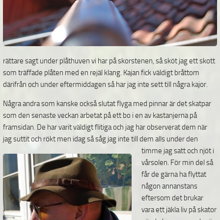
rättare sagt under plåthuven vi har på skorstenen, så sköt jag ett skott
som träffade plåten med en rejäl klang. Kajan fick väldigt bråttom
därifrån och under eftermiddagen så har jag inte sett till några kajor.
Några andra som kanske också slutat flyga med pinnar är det skatpar
som den senaste veckan arbetat på ett bo i en av kastanjerna på
framsidan. De har varit väldigt flitiga och jag har observerat dem när
jag suttit och rökt men idag så såg jag inte till dem alls under den
timme jag satt och njöt i
vårsolen. För min del så
får de gärna ha flyttat
någon annanstans
eftersom det brukar
vara ett jäkla liv på skator