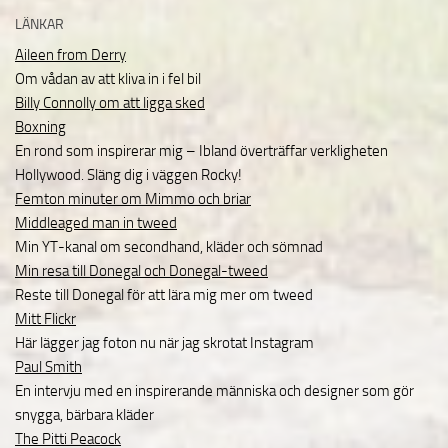
LÄNKAR
Aileen from Derry
Om vådan av att kliva in i fel bil
Billy Connolly om att ligga sked
Boxning
En rond som inspirerar mig – Ibland överträffar verkligheten
Hollywood. Släng dig i väggen Rocky!
Femton minuter om Mimmo och briar
Middleaged man in tweed
Min YT-kanal om secondhand, kläder och sömnad
Min resa till Donegal och Donegal-tweed
Reste till Donegal för att lära mig mer om tweed
Mitt Flickr
Här lägger jag foton nu när jag skrotat Instagram
Paul Smith
En intervju med en inspirerande människa och designer som gör
snygga, bärbara kläder
The Pitti Peacock