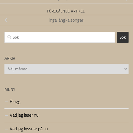
FÖREGÅENDE ARTIKEL
Inga långkalsonger!
Sök
efter:
ARKIV
Arkiv
MENY
Blogg
Vad jag läser nu
Vad jag lyssnar på nu