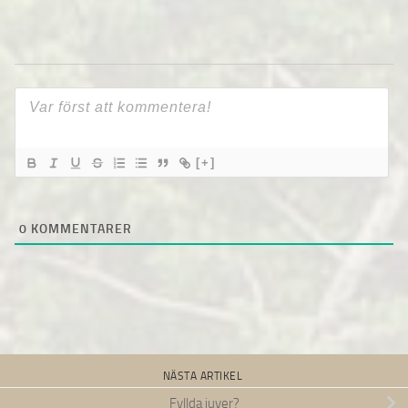
[+]
0
KOMMENTARER
NÄSTA ARTIKEL
Fyllda juver?