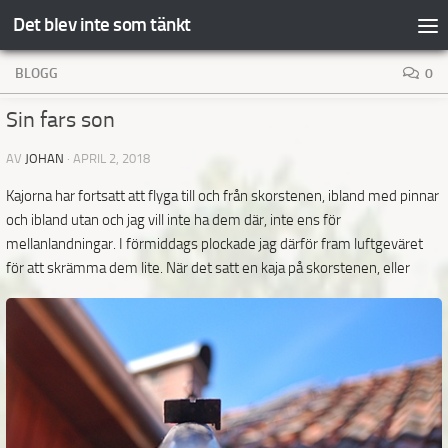
Det blev inte som tänkt
Hoppa till innehåll
BLOGG
0
Sin fars son
AV
JOHAN
·
APRIL 2, 2018
Kajorna har fortsatt att flyga till och från skorstenen, ibland med pinnar
och ibland utan och jag vill inte ha dem där, inte ens för
mellanlandningar. I förmiddags plockade jag därför fram luftgeväret
för att
skrämma dem lite. När det satt en kaja på skorstenen, eller