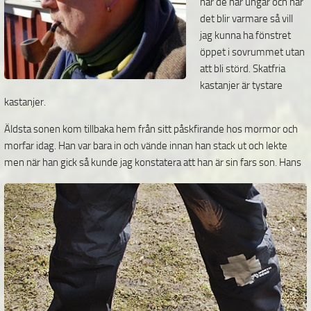
när de har ungar och när
det blir varmare så vill
jag kunna ha fönstret
öppet i sovrummet utan
att bli störd. Skatfria
kastanjer är tystare
kastanjer.
Äldsta sonen kom tillbaka hem från sitt påskfirande hos mormor och
morfar idag. Han var bara in och vände innan han stack ut och lekte
men när han gick så kunde jag konstatera att han är sin fars son.
Hans