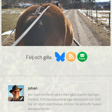
Följ och gilla:
johan
Bor med min familj på en liten gård utanför Getinge i
Halland. Förtidspensionerad pga depression och GAD.
Har ett stort klädintresse, brinner lite extra för tweed i
alla dess former.