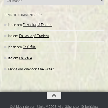
SENASTE KOMMENTARER
johan
om
En väska på Tradera
Ian
om
En väska på Tradera
johan
om
En Grålle
Ian
om
En Grålle
Pappa
om
Why don´t he write?
Det blev inte som tänkt © 2026. Alla rättigheter förbehållna.