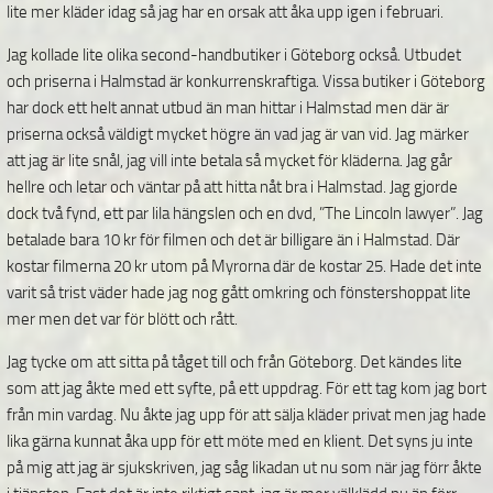
lite mer kläder idag så jag har en orsak att åka upp igen i februari.
Jag kollade lite olika second-handbutiker i Göteborg också. Utbudet
och priserna i Halmstad är konkurrenskraftiga. Vissa butiker i Göteborg
har dock ett helt annat utbud än man hittar i Halmstad men där är
priserna också väldigt mycket högre än vad jag är van vid. Jag märker
att jag är lite snål, jag vill inte betala så mycket för kläderna. Jag går
hellre och letar och väntar på att hitta nåt bra i Halmstad. Jag gjorde
dock två fynd, ett par lila hängslen och en dvd, ”The Lincoln lawyer”. Jag
betalade bara 10 kr för filmen och det är billigare än i Halmstad. Där
kostar filmerna 20 kr utom på Myrorna där de kostar 25. Hade det inte
varit så trist väder hade jag nog gått omkring och fönstershoppat lite
mer men det var för blött och rått.
Jag tycke om att sitta på tåget till och från Göteborg. Det kändes lite
som att jag åkte med ett syfte, på ett uppdrag. För ett tag kom jag bort
från min vardag. Nu åkte jag upp för att sälja kläder privat men jag hade
lika gärna kunnat åka upp för ett möte med en klient. Det syns ju inte
på mig att jag är sjukskriven, jag såg likadan ut nu som när jag förr åkte