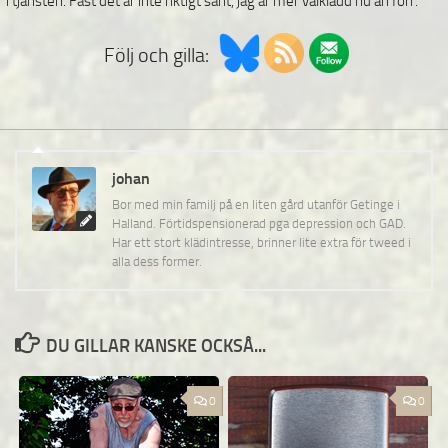
i tjänsten. Fast det är inte riktigt sant, jag är mer välklädd nu än förr.
Följ och gilla:
johan
Bor med min familj på en liten gård utanför Getinge i
Halland. Förtidspensionerad pga depression och GAD.
Har ett stort klädintresse, brinner lite extra för tweed i
alla dess former.
DU GILLAR KANSKE OCKSÅ...
0
0