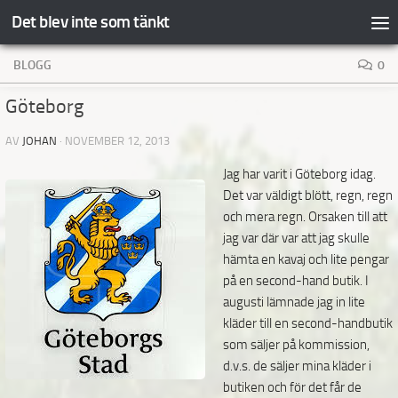
Det blev inte som tänkt
Hoppa till innehåll
BLOGG
0
Göteborg
AV
JOHAN
·
NOVEMBER 12, 2013
Jag har varit i Göteborg idag
.
Det var väldigt blött, regn, regn
och mera regn. Orsaken till att
jag var där var att jag skulle
hämta en kavaj och lite pengar
på en second-hand butik. I
augusti lämnade jag in lite
kläder till en second-handbutik
som säljer på kommission,
d.v.s. de säljer mina kläder i
butiken och för det får de