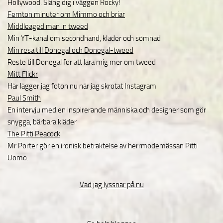
Hollywood. Släng dig i väggen Rocky!
Femton minuter om Mimmo och briar
Middleaged man in tweed
Min YT-kanal om secondhand, kläder och sömnad
Min resa till Donegal och Donegal-tweed
Reste till Donegal för att lära mig mer om tweed
Mitt Flickr
Här lägger jag foton nu när jag skrotat Instagram
Paul Smith
En intervju med en inspirerande människa och designer som gör
snygga, bärbara kläder
The Pitti Peacock
Mr Porter gör en ironisk betraktelse av herrmodemässan Pitti
Uomo.
Vad jag lyssnar på nu