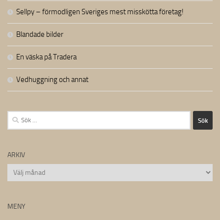
Sellpy – förmodligen Sveriges mest misskötta företag!
Blandade bilder
En väska på Tradera
Vedhuggning och annat
Sök
efter:
ARKIV
Arkiv
MENY