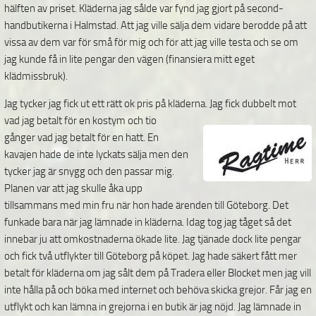
hälften av priset. Kläderna jag sålde var fynd jag gjort på second-
handbutikerna i Halmstad. Att jag ville sälja dem vidare berodde på att
vissa av dem var för små för mig och för att jag ville testa och se om
jag kunde få in lite pengar den vägen (finansiera mitt eget
klädmissbruk).
Jag tycker jag fick ut ett rätt ok pris på kläderna.
Jag fick dubbelt mot
vad jag betalt för en kostym och tio
gånger vad jag betalt för en hatt. En
kavajen hade de inte lyckats sälja men den
tycker jag är snygg och den passar mig.
Planen var att jag skulle åka upp
tillsammans med min fru när hon hade ärenden till Göteborg. Det
funkade bara när jag lämnade in kläderna. Idag tog jag tåget så det
innebar ju att omkostnaderna ökade lite. Jag tjänade dock lite pengar
och fick två utflykter till Göteborg på köpet. Jag hade säkert fått mer
betalt för kläderna om jag sålt dem på Tradera eller Blocket men jag vill
inte hålla på och böka med internet och behöva skicka grejor. Får jag en
utflykt och kan lämna in grejorna i en butik är jag nöjd. Jag lämnade in