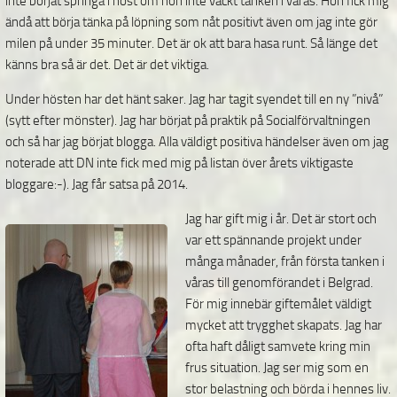
inte börjat springa i höst om hon inte väckt tanken i våras. Hon fick mig
ändå att börja tänka på löpning som nåt positivt även om jag inte gör
milen på under 35 minuter. Det är ok att bara hasa runt. Så länge det
känns bra så är det. Det är det viktiga.
Under hösten har det hänt saker. Jag har tagit syendet till en ny ”nivå”
(sytt efter mönster). Jag har börjat på praktik på Socialförvaltningen
och så har jag börjat blogga. Alla väldigt positiva händelser även om jag
noterade att DN inte fick med mig på listan över årets viktigaste
bloggare:-). Jag får satsa på 2014.
Jag har gift mig i år.
Det är stort och
var ett spännande projekt under
många månader, från första tanken i
våras till genomförandet i Belgrad.
För mig innebär giftemålet väldigt
mycket att trygghet skapats. Jag har
ofta haft dåligt samvete kring min
frus situation. Jag ser mig som en
stor belastning och börda i hennes liv.