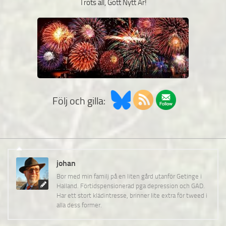
Trots all, Gott Nytt År!
Följ och gilla:
johan
Bor med min familj på en liten gård utanför Getinge i
Halland. Förtidspensionerad pga depression och GAD.
Har ett stort klädintresse, brinner lite extra för tweed i
alla dess former.