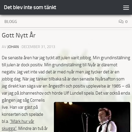
Det blev inte som tänkt
Hoppa till innehåll
BLOGG
0
Gott Nytt År
AV
JOHAN
·
DECEMBER 31, 2013
De senaste åren har jag tyckt att julen varit jobbig. Min grundinställning
till julen är dock positiv. Min grundinställning till Nyår är däremot
negativ. Jag vet inte vad det är med nyår men jag tycker det är en
jobbig dag. När jag tänker tillbaka så är den senaste Nyårsafton som
jag direkt kan säga var en ångestfri och positiv upplevelse är 1985 – då
var jag på Johanneshov och hörde Ulf Lundell spela.
Det var också enda
gången jag såg Cornelis
live. Han var gäst på
konserten och spelade
bl.a.
”Märk hur vår
skugga”
. Mindre än två år