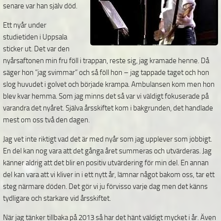
senare var han själv död.
Ett nyår under
studietiden i Uppsala
sticker ut. Det var den
nyårsaftonen min fru föll i trappan, reste sig, jag kramade henne. Då
säger hon ”jag svimmar” och så föll hon – jag tappade taget och hon
slog huvudet i golvet och började krampa. Ambulansen kom men hon
blev kvar hemma. Som jag minns det så var vi väldigt fokuserade på
varandra det nyåret. Själva årsskiftet kom i bakgrunden, det handlade
mest om oss två den dagen.
Jag vet inte riktigt vad det är med nyår som jag upplever som jobbigt.
En del kan nog vara att det gånga året summeras och utvärderas. Jag
känner aldrig att det blir en positiv utvärdering för min del. En annan
del kan vara att vi kliver in i ett nytt år, lämnar något bakom oss, tar ett
steg närmare döden. Det gör vi ju förvisso varje dag men det känns
tydligare och starkare vid årsskiftet.
När jag tänker tillbaka på 2013 så har det hänt väldigt mycket i år. Även