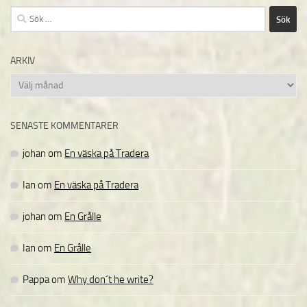
Sök
efter:
ARKIV
Arkiv
SENASTE KOMMENTARER
johan
om
En väska på Tradera
Ian
om
En väska på Tradera
johan
om
En Grålle
Ian
om
En Grålle
Pappa
om
Why don´t he write?