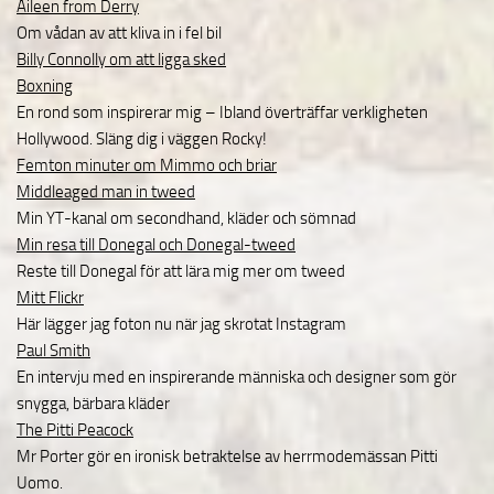
Aileen from Derry
Om vådan av att kliva in i fel bil
Billy Connolly om att ligga sked
Boxning
En rond som inspirerar mig – Ibland överträffar verkligheten
Hollywood. Släng dig i väggen Rocky!
Femton minuter om Mimmo och briar
Middleaged man in tweed
Min YT-kanal om secondhand, kläder och sömnad
Min resa till Donegal och Donegal-tweed
Reste till Donegal för att lära mig mer om tweed
Mitt Flickr
Här lägger jag foton nu när jag skrotat Instagram
Paul Smith
En intervju med en inspirerande människa och designer som gör
snygga, bärbara kläder
The Pitti Peacock
Mr Porter gör en ironisk betraktelse av herrmodemässan Pitti
Uomo.