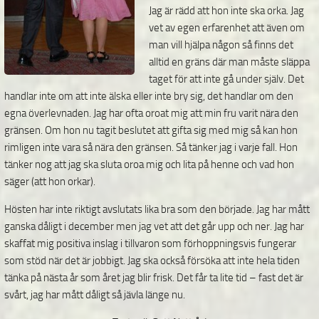
Jag är rädd att hon inte ska orka. Jag
vet av egen erfarenhet att även om
man vill hjälpa någon så finns det
alltid en gräns där man måste släppa
taget för att inte gå under själv. Det
handlar inte om att inte älska eller inte bry sig, det handlar om den
egna överlevnaden. Jag har ofta oroat mig att min fru varit nära den
gränsen. Om hon nu tagit beslutet att gifta sig med mig så kan hon
rimligen inte vara så nära den gränsen. Så tänker jag i varje fall. Hon
tänker nog att jag ska sluta oroa mig och lita på henne och vad hon
säger (att hon orkar).
Hösten har inte riktigt avslutats lika bra som den började. Jag har mått
ganska dåligt i december men jag vet att det går upp och ner. Jag har
skaffat mig positiva inslag i tillvaron som förhoppningsvis fungerar
som stöd när det är jobbigt. Jag ska också försöka att inte hela tiden
tänka på nästa år som året jag blir frisk. Det får ta lite tid – fast det är
svårt, jag har mått dåligt så jävla länge nu.