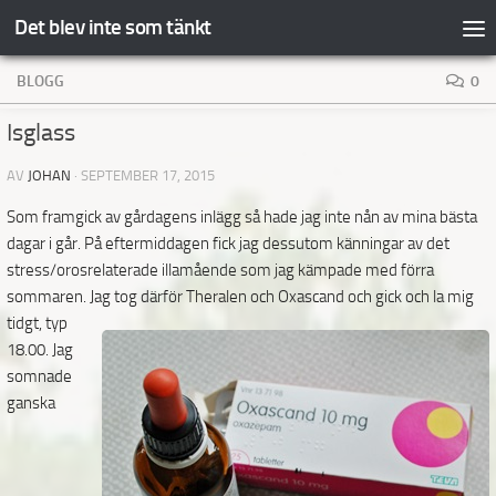
Det blev inte som tänkt
Hoppa till innehåll
BLOGG
0
Isglass
AV
JOHAN
·
SEPTEMBER 17, 2015
Som framgick av gårdagens inlägg så hade jag inte nån av mina bästa
dagar i går. På eftermiddagen fick jag dessutom känningar av det
stress/orosrelaterade illamående som jag kämpade med förra
sommaren.
Jag tog därför Theralen och Oxascand och gick och la mig
tidgt, typ
18.00. Jag
somnade
ganska