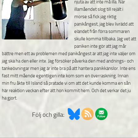
njuta av att inte må illa. När
illamåendet slog till rejält i
morse så fick jag riktig
panikångest, jag blev livrädd att
eländet från förra sommaren
skulle komma tillbaka. Jag vet att
paniken inte gör att jag mår
bättre men ett av problemen med panikångest är att jag inte väljer om
jag ska ha den eller inte. Jag försöker påverka den med andnings- och
tankeövningar men jag är inte bra på att hantera panikkänslor. Inte ens
fast mitt mående egentligen inte kom som en överraskning. Innan
min fru åkte till Island så pratade vi om att det kunde komma en sån
här reaktion veckan efter att hon kommit hem. Och det verkar det ju
ha gjort.
Följ och gilla: