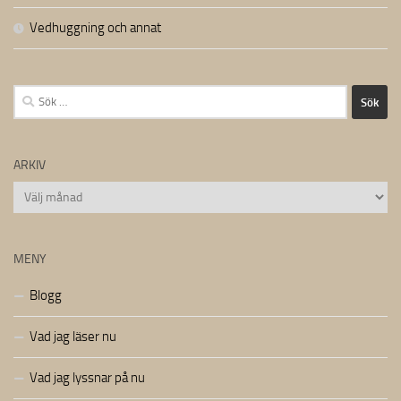
Vedhuggning och annat
Sök
efter:
ARKIV
Arkiv
MENY
Blogg
Vad jag läser nu
Vad jag lyssnar på nu