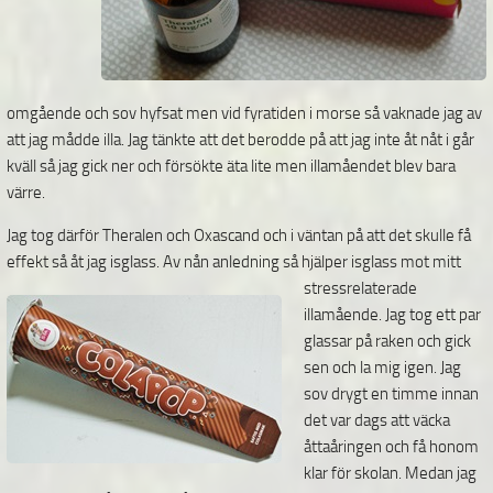
omgående och sov hyfsat men vid fyratiden i morse så vaknade jag av
att jag mådde illa. Jag tänkte att det berodde på att jag inte åt nåt i går
kväll så jag gick ner och försökte äta lite men illamåendet blev bara
värre.
Jag tog därför Theralen och Oxascand och i väntan på att det skulle få
effekt så åt jag isglass. Av nån
anledning så hjälper isglass mot mitt
stressrelaterade
illamående. Jag tog ett par
glassar på raken och gick
sen och la mig igen. Jag
sov drygt en timme innan
det var dags att väcka
åttaåringen och få honom
klar för skolan. Medan jag