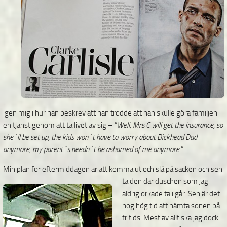
igen mig i hur han beskrev att han trodde att han skulle göra familjen
en tjänst genom att ta livet av sig – ”
Well, Mrs C will get the insurance, so
she´ll be set up, the kids won´t have to worry about Dickhead Dad
anymore, my parent´s needn´t be ashamed of me anymore.
”
Min plan för eftermiddagen är att komma ut och slå på säcken och sen
ta den där duschen
som jag
aldrig orkade ta i går. Sen är det
nog hög tid att hämta sonen på
fritids. Mest av allt ska jag dock