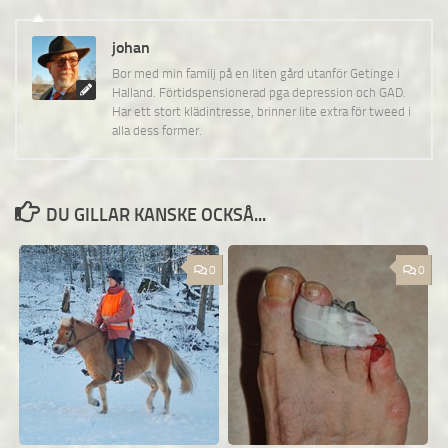
johan
Bor med min familj på en liten gård utanför Getinge i
Halland. Förtidspensionerad pga depression och GAD.
Har ett stort klädintresse, brinner lite extra för tweed i
alla dess former.
DU GILLAR KANSKE OCKSÅ...
0
0