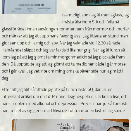
(samtidigt som jag åt mer isglass, jag
måste åka inom SIA och fylla på
glassförrådet innan sexåringen kommer hem från mormor och morfar
och märker att jag ätit upp hans favoritglass). Jag tittade en stund men
gick sen upp och la mig och sov. När jag vaknade vid 12.30 så hade
illamåendet släppt och jag var faktiskt lite hungrig. När jag åt lunch så
kom jag på att jag glömt ta min morgonmedicin så jag plockade fram
den. Då upptäckte jag att jag glömt att ta medicinen både i går morse
och i går kväll. Jag vet inte om min glömska påverkade hur jag mått i
dag.
Efter att jag ätit så tittade jag lite på tv och läste GQ, där var en
intressant artikel om en f.d. Premier leaguespelare, Clarke Carlise, och
hans problem med alkohol och depression. Precis innan jul så försökte
han ta livet av sig genom att kliva rakt ut framför en lastbil.
Jag kände