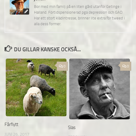
Bor med min familj på en liten gård utanför Getinge i
Halland. Förtidspensionerad pga depression och GAD.
Har ett stort klädintresse, brinner lite extra för tweed i
alla dess former.
DU GILLAR KANSKE OCKSÅ...
0
0
Fårflytt
Slas
JUNI 26, 2017