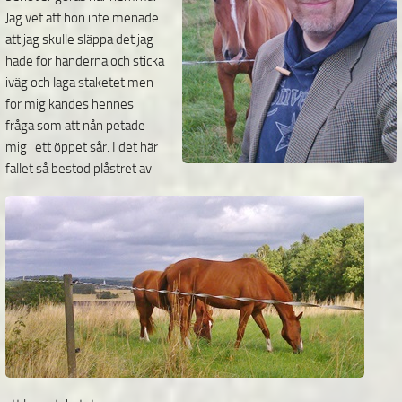
Jag vet att hon inte menade
att jag skulle släppa det
jag
hade för händerna och sticka
iväg och laga staketet men
för mig kändes hennes
fråga som att nån petade
mig i ett öppet sår. I det här
fallet så bestod plåstret av