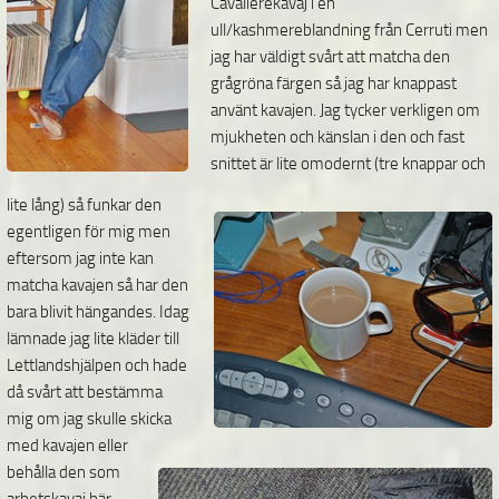
Cavalierekavaj i en
ull/kashmereblandning från Cerruti men
jag har väldigt svårt att matcha den
grågröna färgen så jag har
knappast
använt kavajen. Jag tycker verkligen om
mjukheten och känslan i den och fast
snittet är lite omodernt (tre knappar och
lite lång) så funkar den
egentligen för mig men
eftersom jag inte kan
matcha kavajen så har den
bara blivit hängandes. Idag
lämnade jag lite kläder till
Lettlandshjälpen och hade
då svårt att bestämma
mig om jag skulle skicka
med kavajen eller
behålla den som