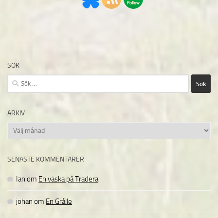
SÖK
Sök
efter:
ARKIV
Arkiv
SENASTE KOMMENTARER
Ian
om
En väska på Tradera
johan
om
En Grålle