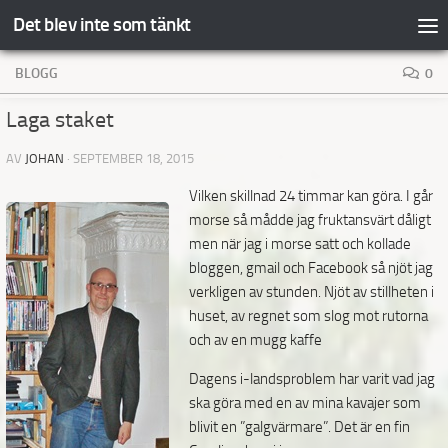
Det blev inte som tänkt
Hoppa till innehåll
BLOGG
0
Laga staket
AV
JOHAN
·
SEPTEMBER 18, 2015
Vilken skillnad 24 timmar kan göra. I
går
morse så mådde jag fruktansvärt dåligt
men när jag i morse satt och kollade
bloggen, gmail och Facebook så njöt jag
verkligen av stunden. Njöt av stillheten i
huset, av regnet som slog mot rutorna
och av en mugg kaffe
Dagens i-landsproblem har varit vad jag
ska göra med en av mina kavajer som
blivit en ”galgvärmare”. Det är en fin