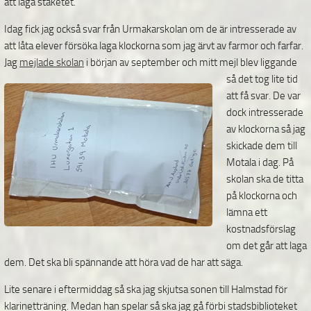
att laga staketet.
Idag fick jag också svar från Urmakarskolan om de är intresserade av
att låta elever försöka laga klockorna som jag ärvt av farmor och farfar.
Jag
mejlade skolan
i
början av september och mitt mejl blev liggande
så det tog lite tid
att få svar. De var
dock intresserade
av klockorna så jag
skickade dem till
Motala i dag. På
skolan ska de titta
på klockorna och
lämna ett
kostnadsförslag
om det går att laga
dem. Det ska bli spännande att höra vad de har att säga.
Lite senare i eftermiddag så ska jag skjutsa sonen till Halmstad för
klarinetträning. Medan han spelar så ska jag gå förbi stadsbiblioteket