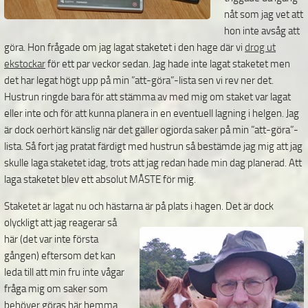
nåt som jag vet att
hon inte avsåg att
göra. Hon frågade om jag lagat staketet i den hage där vi
drog ut
ekstockar
för ett par veckor sedan. Jag hade inte lagat staketet men
det har legat högt upp på min ”att-göra”-lista sen vi rev ner det.
Hustrun ringde bara för att stämma av med mig om staket var lagat
eller inte och för att kunna planera in en eventuell lagning i helgen. Jag
är dock oerhört känslig när det gäller ogjorda saker på min ”att-göra”-
lista. Så fort jag pratat färdigt med hustrun så bestämde jag mig att jag
skulle laga staketet idag, trots att jag redan hade min dag planerad. Att
laga staketet blev ett absolut MÅSTE för mig.
Staketet är lagat nu och hästarna är på plats i hagen.
Det är dock
olyckligt att jag reagerar så
här (det var inte första
gången) eftersom det kan
leda till att min fru inte vågar
fråga mig om saker som
behöver göras här hemma.