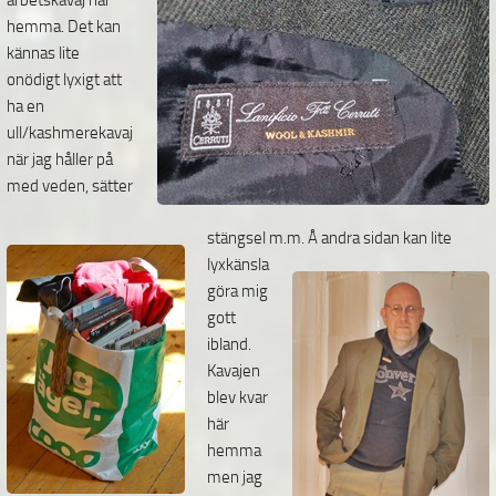
arbetskavaj här
hemma. Det kan
kännas lite
onödigt lyxigt att
ha en
ull/kashmerekavaj
när jag håller på
med veden, sätter
stängsel m.m. Å andra sidan kan lite
lyxkänsla
göra mig
gott
ibland.
Kavajen
blev kvar
här
hemma
men jag