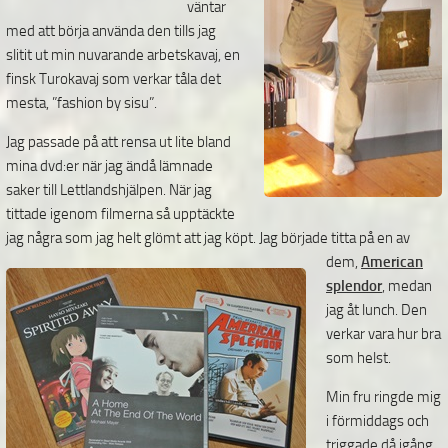
väntar
med att börja använda den tills jag
slitit ut min nuvarande arbetskavaj, en
finsk Turokavaj som verkar tåla det
mesta, ”fashion by sisu”.
Jag passade på att rensa ut lite bland
mina dvd:er när jag ändå lämnade
saker till Lettlandshjälpen. När jag
tittade igenom filmerna så upptäckte
jag några som jag helt glömt att jag köpt. Jag började
titta på en av
dem,
American
splendor
, medan
jag åt lunch. Den
verkar vara hur bra
som helst.
Min fru ringde mig
i förmiddags och
triggade då igång