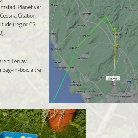
lmstad. Planet var
 Cessna Citation
itude (reg.nr CS-
Q).
e till en av
 bag-in-box, a tre