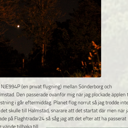
ht NJE994P (en privat flygning) mellan Sönderborg
och
mstad. Den passerade ovanför mig när jag plockade äpplen ti
tning i går eftermiddag. Planet flög norrut så jag trodde int
 det skulle till Halmstad, snarare att det startat där men när 
ade på Flaghtradar24 så såg jag att det
efter att ha passerat
 vände tillbaka till