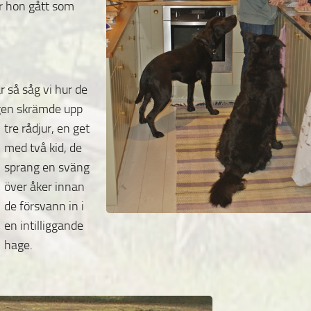
ar hon gått som
r så såg vi hur de
gen skrämde upp
tre rådjur, en get
med två kid, de
sprang en sväng
över åker innan
de försvann in i
en intilliggande
hage.