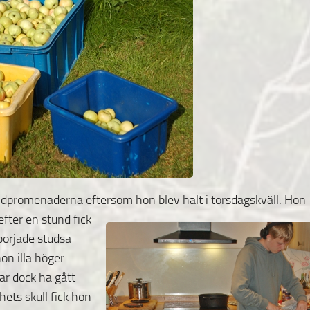
ndpromenaderna eftersom hon blev halt i torsdagskväll.
Hon
fter en stund fick
började studsa
on illa höger
ar dock ha gått
hets skull fick hon