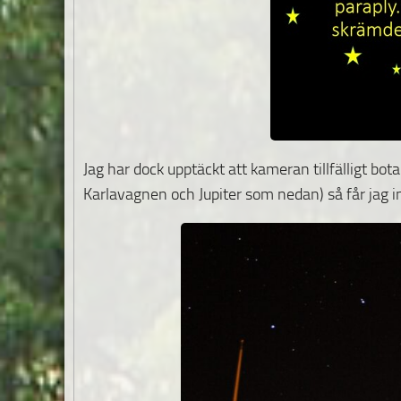
Jag har dock upptäckt att kameran tillfälligt bota
Karlavagnen och Jupiter som nedan) så får jag 