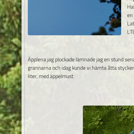
Ha
en
Lat
LT
Äpplena jag plockade lämnade jag en stund senar
grannarna och idag kunde vi hämta åtta stycken
liter, med äppelmust.