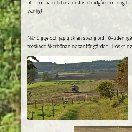
bli hemma och bara rastas i trädgården. Idag h
vanligt.
När Sigge och jag gick en sväng vid 18-tiden igå
tröskade åkerbönan nedanför gården.
Trösknin