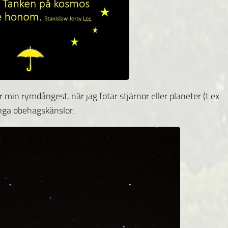
r min rymdångest, när jag fotar stjärnor eller planeter (t.ex.
inga obehagskänslor.