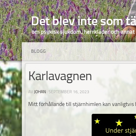
Hoppa till innehåll
Det blev inte som t
om psykisk sjukdom, herrkläder och annat
BLOGG
Karlavagnen
AV
JOHAN
·
SEPTEMBER 16, 2023
Mitt förhållande till stjärnhimlen kan vanligtvis