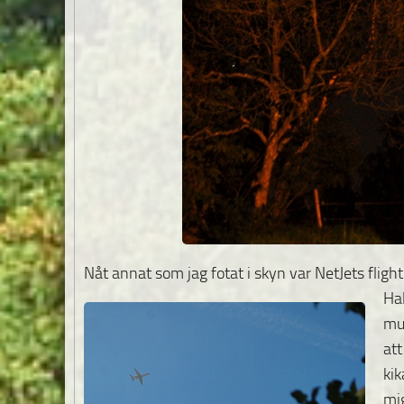
Nåt annat som jag fotat i skyn var NetJets flig
Hal
mus
att
kik
mig