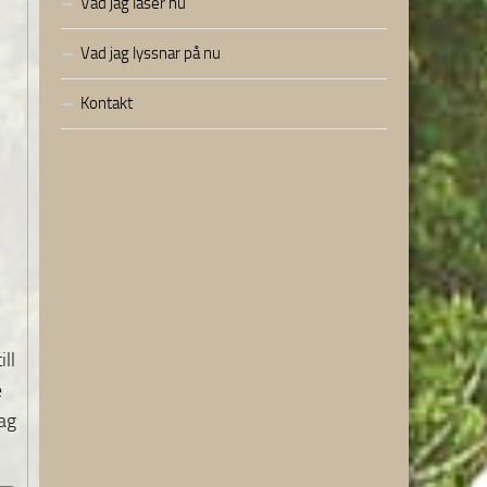
Vad jag läser nu
Vad jag lyssnar på nu
Kontakt
ll
e
jag