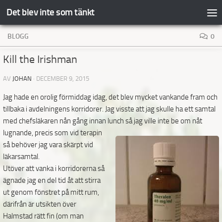
Det blev inte som tänkt
Hoppa till innehåll
BLOGG
0
Kill the Irishman
AV
JOHAN
·
DECEMBER 9, 2015
Jag hade en orolig förmiddag idag, det blev mycket vankande fram och
tillbaka i avdelningens korridorer. Jag visste att jag skulle ha ett samtal
med chefsläkaren nån gång innan lunch så jag ville inte be
om nåt
lugnande, precis som vid terapin
så behöver jag vara skärpt vid
läkarsamtal.
Utöver att vanka i korridorerna så
ägnade jag en del tid åt att stirra
ut genom fönstret på mitt rum,
därifrån är utsikten över
Halmstad rätt fin (om man