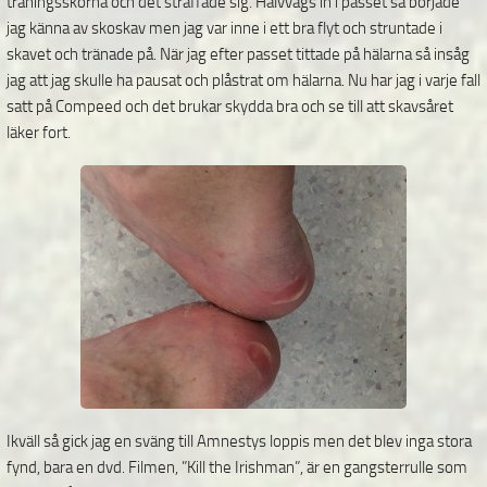
träningsskorna och det straffade sig. Halvvägs in i passet så började
jag känna av skoskav men jag var inne i ett bra flyt och struntade i
skavet och tränade på. När jag efter passet tittade på hälarna så insåg
jag att jag skulle ha pausat och plåstrat om hälarna. Nu har jag i varje fall
satt på Compeed och det brukar skydda bra och se till att skavsåret
läker fort.
Ikväll så gick jag en sväng till Amnestys loppis men det blev inga stora
fynd, bara en dvd. Filmen, ”Kill the Irishman”, är en gangsterrulle som