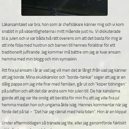
Läkarsamtalet var bra, hon som är chefsläkare känner mig och vi kom
snabbt in på väsentligheterna i mitt mående just nu. Vi diskuterade
bl.a. julen och vi var båda två rätt överens om att det bästa för mig är
att inte följa med hustrun och barnen till hennes föräldrar för ett
traditionellt julfirande. Jag kommer må bättre om jag är kvar ensam
hemma med min blogg och min symaskin.
Att fira jul ensam i år är vad jag vill men det är långt ifrån vad jag känner
att jag borde. Mina skuldkänslor och ”borde-tankar” säger att jag är en
dålig pappa om jag inte firar med familjen, går ut och ”köper tidningen”
på julafton och allt det där andra som hör julen till. De här känslorna
gjorde att jag var lite orolig att berätta för min fru att jag ville fira jul
hemma medan hon och ungarna åkte iväg. Hennes kommentar när jag
förde det på tal – ”Det har jag räknat med hela tiden”. Hon är en klippa!
Under eftermiddagen så tränade jag lite, eller jag genomförde faktiskt