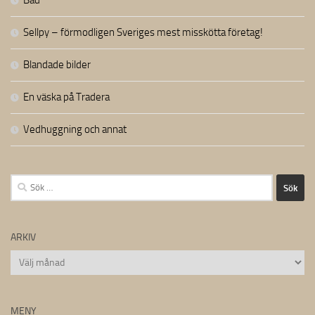
Bad
Sellpy – förmodligen Sveriges mest misskötta företag!
Blandade bilder
En väska på Tradera
Vedhuggning och annat
Sök
efter:
ARKIV
Arkiv
MENY