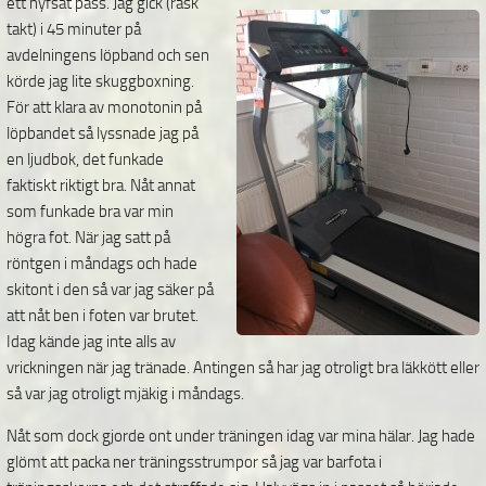
ett hyfsat pass. Jag gick (rask
takt) i 45 minuter på
avdelningens löpband och sen
körde jag lite skuggboxning.
För att klara av monotonin på
löpbandet så lyssnade jag på
en ljudbok, det funkade
faktiskt riktigt bra. Nåt annat
som funkade bra var min
högra fot. När jag satt på
röntgen i måndags och hade
skitont i den så var jag säker på
att nåt ben i foten var brutet.
Idag kände jag inte alls av
vrickningen när jag tränade. Antingen så har jag otroligt bra läkkött eller
så var jag otroligt mjäkig i måndags.
Nåt som dock gjorde ont under träningen idag var mina hälar. Jag hade
glömt att packa ner träningsstrumpor så jag var barfota i