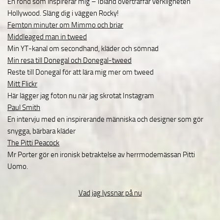
En rond som inspirerar mig – Ibland överträffar verkligheten
Hollywood. Släng dig i väggen Rocky!
Femton minuter om Mimmo och briar
Middleaged man in tweed
Min YT-kanal om secondhand, kläder och sömnad
Min resa till Donegal och Donegal-tweed
Reste till Donegal för att lära mig mer om tweed
Mitt Flickr
Här lägger jag foton nu när jag skrotat Instagram
Paul Smith
En intervju med en inspirerande människa och designer som gör
snygga, bärbara kläder
The Pitti Peacock
Mr Porter gör en ironisk betraktelse av herrmodemässan Pitti
Uomo.
Vad jag lyssnar på nu