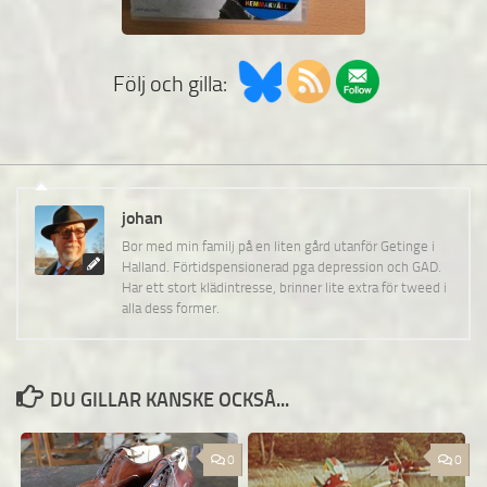
Följ och gilla:
johan
Bor med min familj på en liten gård utanför Getinge i
Halland. Förtidspensionerad pga depression och GAD.
Har ett stort klädintresse, brinner lite extra för tweed i
alla dess former.
DU GILLAR KANSKE OCKSÅ...
0
0