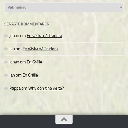
Arkiv
SENASTE KOMMENTARER
johan
om
En väska på Tradera
Ian
om
En väska på Tradera
johan
om
En Grålle
Ian
om
En Grålle
Pappa
om
Why don´t he write?