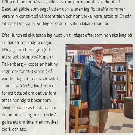
träffa och om hon/han skulle vara min permanenta läkarkontakt.
Besöket gällde som sagt flytten och läkaren jag fick träffa kommer
vara min kontakt på vårdcentralen och hon verkar vara jättebra! En sån
lättnad! Det spelar verkligen stor roll vilken läkare man får.
Efter lunch så skjutsade jag hustrun till tåget eftersom hon ska iväg på
en tjänsteresa några dagar.
När jag kom hem igen (efter
ett snabbt stopp på Kupan i
Falkenberg – köpte en helt ny
regnrock för 150 kronor) så
var det dags för nästa aktivitet
– en kille från Sydved kom ut
för att titta på om det var lönt
att ta ner några bokar som
blivit skadade av hästarna när
de betade i skogen och också
gallra ett område med mycket
björk och asp.