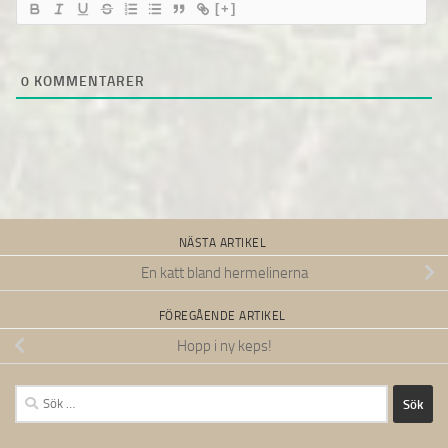
[+]
0
KOMMENTARER
NÄSTA ARTIKEL
En katt bland hermelinerna
FÖREGÅENDE ARTIKEL
Hopp i ny keps!
Sök
efter: