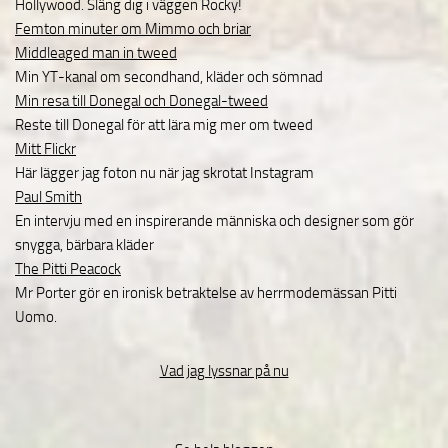
Hollywood. Släng dig i väggen Rocky!
Femton minuter om Mimmo och briar
Middleaged man in tweed
Min YT-kanal om secondhand, kläder och sömnad
Min resa till Donegal och Donegal-tweed
Reste till Donegal för att lära mig mer om tweed
Mitt Flickr
Här lägger jag foton nu när jag skrotat Instagram
Paul Smith
En intervju med en inspirerande människa och designer som gör
snygga, bärbara kläder
The Pitti Peacock
Mr Porter gör en ironisk betraktelse av herrmodemässan Pitti
Uomo.
Vad jag lyssnar på nu