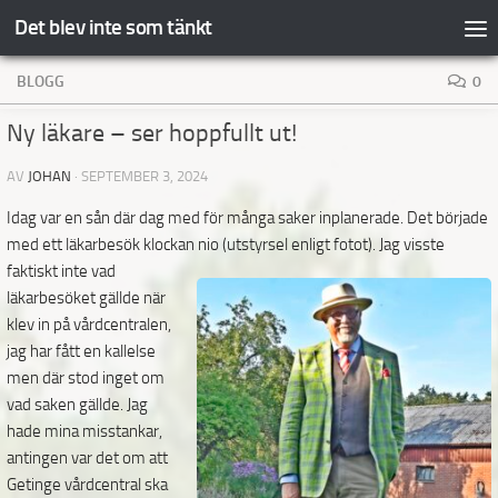
Det blev inte som tänkt
Hoppa till innehåll
BLOGG
0
Ny läkare – ser hoppfullt ut!
AV
JOHAN
·
SEPTEMBER 3, 2024
Idag var en sån där dag med för många saker inplanerade. Det började
med ett läkarbesök klockan
nio (utstyrsel enligt fotot). Jag visste
faktiskt inte vad
läkarbesöket gällde när
klev in på vårdcentralen,
jag har fått en kallelse
men där stod inget om
vad saken gällde. Jag
hade mina misstankar,
antingen var det om att
Getinge vårdcentral ska