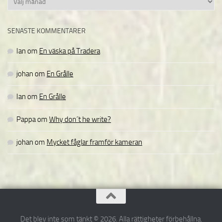
SENASTE KOMMENTARER
Ian
om
En väska på Tradera
johan
om
En Grålle
Ian
om
En Grålle
Pappa
om
Why don´t he write?
johan
om
Mycket fåglar framför kameran
Det blev inte som tänkt © 2026. Alla rättigheter förbehållna.