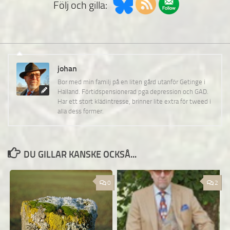
Följ och gilla:
johan
Bor med min familj på en liten gård utanför Getinge i
Halland. Förtidspensionerad pga depression och GAD.
Har ett stort klädintresse, brinner lite extra för tweed i
alla dess former.
DU GILLAR KANSKE OCKSÅ...
0
2