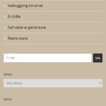
Vedhuggning och annat
En Grålle
Sytt västar av gamla dukar
Riparia riparia
Sök
efter:
ARKIV
Arkiv
MENY