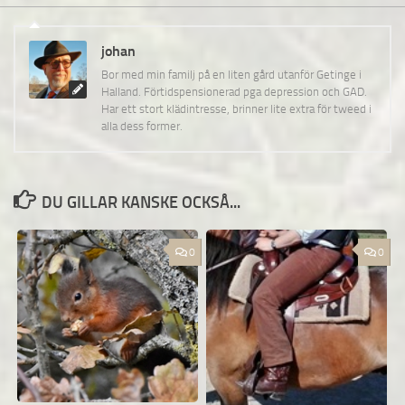
johan
Bor med min familj på en liten gård utanför Getinge i
Halland. Förtidspensionerad pga depression och GAD.
Har ett stort klädintresse, brinner lite extra för tweed i
alla dess former.
DU GILLAR KANSKE OCKSÅ...
0
0