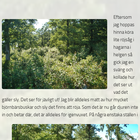
Eftersom
jag hoppas
hinna köra
lite röjsåg i
hagarna i
helgen så
gick jag en
sväng och
kollade hur
det ser ut
vad det
gäller sly. Det ser för jävligt ut! Jag blir alldeles matt av hur mycket
björnbärsbuskar och sly det finns att röja. Som det är nu går djuren inte
in och betar där, det
är alldeles för igenvuxet. På några enstaka ställen i