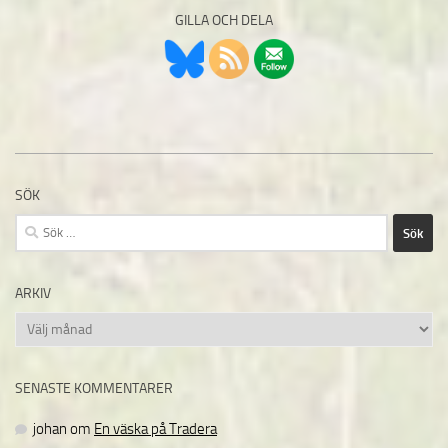
GILLA OCH DELA
SÖK
Sök
efter:
ARKIV
Arkiv
SENASTE KOMMENTARER
johan
om
En väska på Tradera