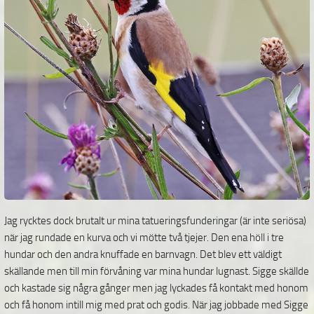
Jag rycktes dock brutalt ur mina tatueringsfunderingar (är inte seriösa)
när jag rundade en kurva och vi mötte två tjejer. Den ena höll i tre
hundar och den andra knuffade en barnvagn. Det blev ett väldigt
skällande men till min förvåning var mina hundar lugnast. Sigge skällde
och kastade sig några gånger men jag lyckades få kontakt med honom
och få honom intill mig med prat och godis. När jag jobbade med Sigge