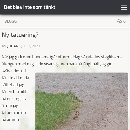
Det blev inte som tänkt
Hoppa till innehåll
BLOGG
0
Ny tatuering?
AV
JOHAN
·
JULI 7, 2023
När jag gick med hundarna igår eftermiddag så retades steglitserna
återigen med mig – de visar sig
men bara på långt håll. Jag gick
svärandes och
tänkte att enda
sättet att jag
får en bra bild
på en steglits
är om jag
tatuerar in en
på armen.