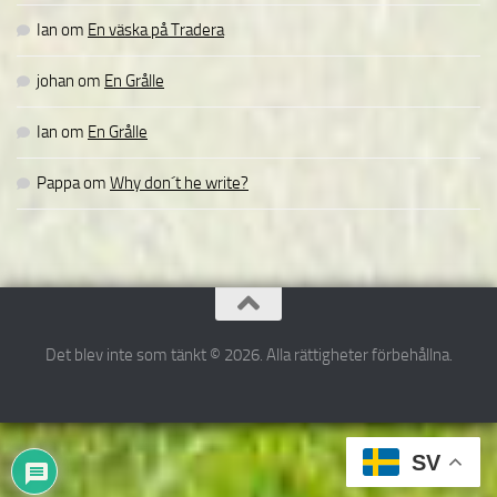
Ian
om
En väska på Tradera
johan
om
En Grålle
Ian
om
En Grålle
Pappa
om
Why don´t he write?
Det blev inte som tänkt © 2026. Alla rättigheter förbehållna.
SV