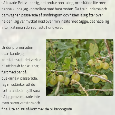
så kaxade Betty upp sig, det brukar hon aldrig, och skällde lite men
henne kunde jag kontrollera med bara rösten. De tre hundarna och
barnvagnen passerade så småningom och friden la sig åter över
nejden. Jag var mycket nöjd över min insats med Sigge, det hade jag
inte fixat innan den senaste hundkursen.
Under promenaden
ovan kunde jag
konstatera att det verkar
bli ett bra år för krusbär,
fullt med bär på
buskarna vi passerade.
Jag misstänker att de
fortfarande är rejält sura
så jag provsmakade inte
men bären var stora och
fina. Lite sol nu så kommer de bli kanongoda.