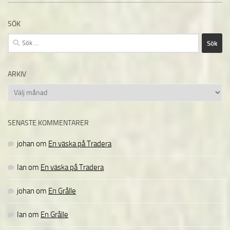
SÖK
Sök
efter:
ARKIV
Arkiv
SENASTE KOMMENTARER
johan
om
En väska på Tradera
Ian
om
En väska på Tradera
johan
om
En Grålle
Ian
om
En Grålle