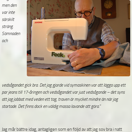
men den
var inte
särskilt
sträng.
Sömnaden
och
vedsågandet gick bra. Det jag gjorde vid symaskinen var att lägga upp ett
par jeans till 17-åringen och vedsågandet var just vedsågande – det syns
att jag jobbat med veden ett tag, traven är mycket mindre än när jag
startade. Det finns dock en väldig massa lavande att göra
.”
Jag mår bättre idag, antagligen som en följd av att jag sov bra i natt