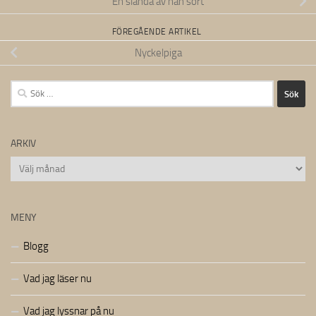
En slända av nån sort
FÖREGÅENDE ARTIKEL
Nyckelpiga
Sök
efter:
ARKIV
Arkiv
MENY
Blogg
Vad jag läser nu
Vad jag lyssnar på nu