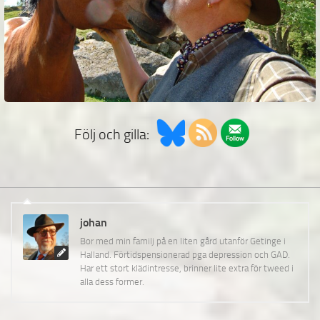
Följ och gilla:
johan
Bor med min familj på en liten gård utanför Getinge i
Halland. Förtidspensionerad pga depression och GAD.
Har ett stort klädintresse, brinner lite extra för tweed i
alla dess former.