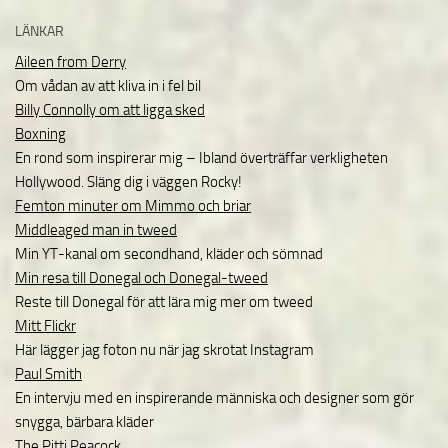
LÄNKAR
Aileen from Derry
Om vådan av att kliva in i fel bil
Billy Connolly om att ligga sked
Boxning
En rond som inspirerar mig – Ibland överträffar verkligheten
Hollywood. Släng dig i väggen Rocky!
Femton minuter om Mimmo och briar
Middleaged man in tweed
Min YT-kanal om secondhand, kläder och sömnad
Min resa till Donegal och Donegal-tweed
Reste till Donegal för att lära mig mer om tweed
Mitt Flickr
Här lägger jag foton nu när jag skrotat Instagram
Paul Smith
En intervju med en inspirerande människa och designer som gör
snygga, bärbara kläder
The Pitti Peacock