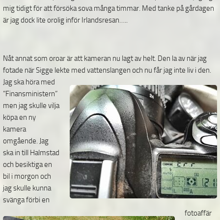
mig tidigt för att försöka sova många timmar. Med tanke på gårdagen
är jag dock lite orolig inför Irlandsresan…..
Nåt annat som oroar är att kameran nu lagt av helt. Den la av när jag
fotade när Sigge lekte med
vattenslangen och nu får jag inte liv i den.
Jag ska höra med
”Finansministern”
men jag skulle vilja
köpa en ny
kamera
omgående. Jag
ska in till Halmstad
och besiktiga en
bil i morgon och
jag skulle kunna
svänga förbi en
fotoaffär