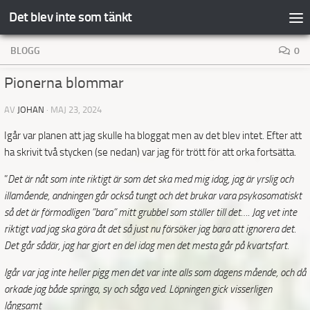
Det blev inte som tänkt
Hoppa till innehåll
BLOGG
0
Pionerna blommar
AV
JOHAN
·
MAJ 23, 2024
Igår var planen att jag skulle ha bloggat men av det blev intet. Efter att
ha skrivit två stycken (se nedan) var jag för trött för att orka fortsätta.
”
Det är nåt som inte riktigt är som det ska med mig idag, jag är yrslig och
illamående, andningen går också tungt och det brukar vara psykosomatiskt
så det är förmodligen ”bara” mitt grubbel som ställer till det…. Jag vet inte
riktigt vad jag ska göra åt det så just nu försöker jag bara att ignorera det.
Det går sådär, jag har gjort en del idag men det mesta går på kvartsfart.
Igår var jag inte heller pigg men det var inte alls som dagens mående, och då
orkade jag både springa,
sy och såga ved. Löpningen gick visserligen
långsamt