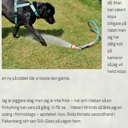
då. Man
kan säkert
köpa
billigare på
nätet men
jag har
dålig koll
på
kameror
så jag vill
helst köpa
en ny på stället där vi köpte den gamla.
Jag är piggare idag men jag är inte frisk – har ont i halsen så en
förkylning kan vara på gång. Vi får se…. Halsen till trots så åkte jag en
sväng i förmiddags – apoteket i byn, Röda Korsets secondhand i
Falkenberg och sen SIA-Glass på vägen hem.