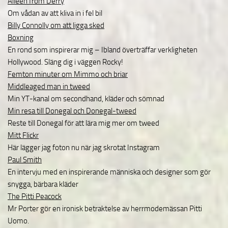
Aileen from Derry
Om vådan av att kliva in i fel bil
Billy Connolly om att ligga sked
Boxning
En rond som inspirerar mig – Ibland överträffar verkligheten
Hollywood. Släng dig i väggen Rocky!
Femton minuter om Mimmo och briar
Middleaged man in tweed
Min YT-kanal om secondhand, kläder och sömnad
Min resa till Donegal och Donegal-tweed
Reste till Donegal för att lära mig mer om tweed
Mitt Flickr
Här lägger jag foton nu när jag skrotat Instagram
Paul Smith
En intervju med en inspirerande människa och designer som gör
snygga, bärbara kläder
The Pitti Peacock
Mr Porter gör en ironisk betraktelse av herrmodemässan Pitti
Uomo.