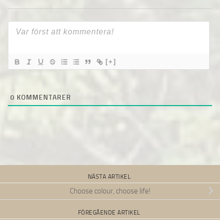
[+]
0
KOMMENTARER
NÄSTA ARTIKEL
Choose colour, choose life!
FÖREGÅENDE ARTIKEL