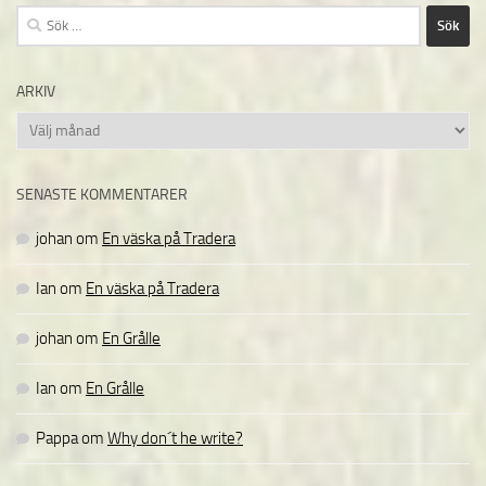
Sök
efter:
ARKIV
Arkiv
SENASTE KOMMENTARER
johan
om
En väska på Tradera
Ian
om
En väska på Tradera
johan
om
En Grålle
Ian
om
En Grålle
Pappa
om
Why don´t he write?