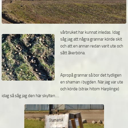
vårbruket har kunnat inledas. Idag
såg jag att några grannar körde skit
och att en annan redan varit ute och
sått åkerböna.
Apropå grannar så bor det tydligen
en shaman i bygden. När jag var ute
och körde (strax hitom Harplinge)
idag så såg jag den här skylten….