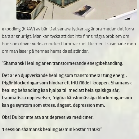
ekoodling (KRAV) av bär. Det senare tycker jag är bra medan det förra
bara är snurrigt. Man kan tycka att det inte finns några problem om
hon som driver verksamheten flummar runt lite med likasinnade men
om man läser på hennes hemsida så står där:
”
Shamansk Healing är en transformerande energibehandling.
Det är en djupverkande healing som transformerar tung energi,
frigör blockeringar som hindrar ett fritt flöde i kroppen. Shamansk
healing behandling kan hjälpa till med att hela själsliga sår,
traumatiska upplevelser, frigöra känslomässiga blockeringar som
kan ge symtom som stress, ångest, depression mm.
Obs! Du bör inte äta antidepressiva mediciner.
1 session shamansk healing 60 min kostar 1150kr
”