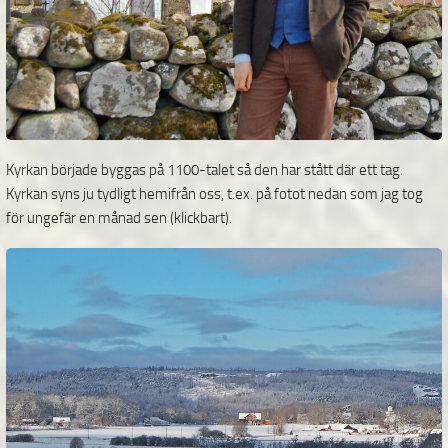
Kyrkan började byggas på 1100-talet så den har stått där ett tag.
Kyrkan syns ju tydligt hemifrån oss, t.ex. på fotot nedan som jag tog
för ungefär en månad sen (klickbart).