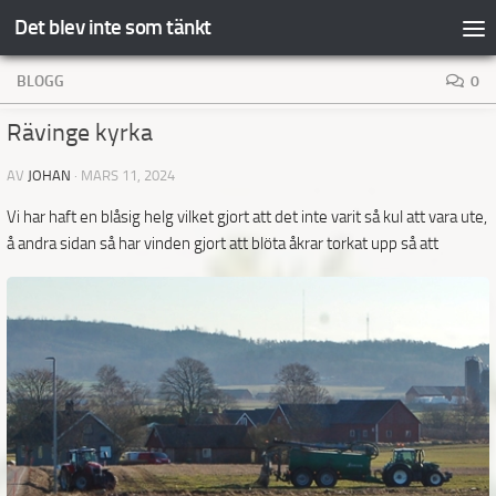
Det blev inte som tänkt
Hoppa till innehåll
BLOGG
0
Rävinge kyrka
AV
JOHAN
·
MARS 11, 2024
Vi har haft en blåsig helg vilket gjort att det inte varit så kul att vara ute,
å andra sidan så har vinden
gjort att blöta åkrar torkat upp så att