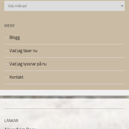
Arkiv
MENY
Blogg
Vad jag läser nu
Vad jag lyssnar på nu
Kontakt
LÄNKAR