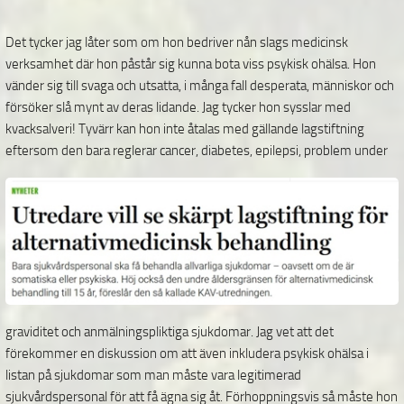
Det tycker jag låter som om hon bedriver nån slags medicinsk
verksamhet där hon påstår sig kunna bota viss psykisk ohälsa. Hon
vänder sig till svaga och utsatta, i många fall desperata, människor och
försöker slå mynt av deras lidande. Jag tycker hon sysslar med
kvacksalveri! Tyvärr kan hon inte åtalas med gällande lagstiftning
eftersom den bara reglerar cancer, diabetes, epilepsi, problem under
graviditet och anmälningspliktiga sjukdomar. Jag vet att det
förekommer en diskussion om att även inkludera psykisk ohälsa i
listan på sjukdomar som man måste vara legitimerad
sjukvårdspersonal för att få ägna sig åt. Förhoppningsvis så måste hon