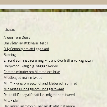
LÄNKAR
Aileen from Derry
Om vådan av att kliva in i fel bil
Billy Connolly om att ligga sked
Boxning
En rond som inspirerar mig – Ibland överträffar verkligheten
Hollywood. Släng dig i väggen Rocky!
Femton minuter om Mimmo och briar
Middleaged man in tweed
Min YT-kanal om secondhand, kläder och sömnad
Min resa till Donegal och Donegal-tweed
Reste till Donegal för att lära mig mer om tweed
Mitt Flickr
Här lägger jag foton nu när jag skrotat Instagram