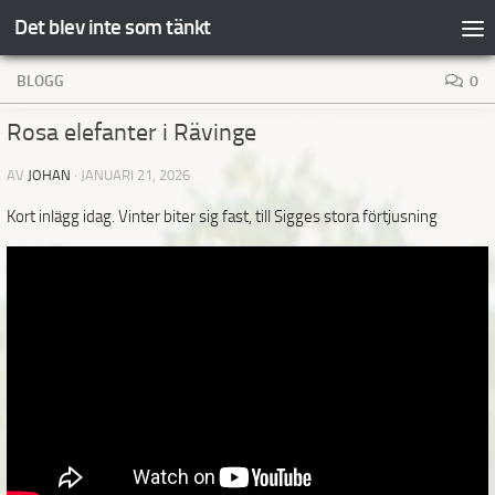
Det blev inte som tänkt
Hoppa till innehåll
BLOGG
0
Rosa elefanter i Rävinge
AV
JOHAN
·
JANUARI 21, 2026
Kort inlägg idag. Vinter biter sig fast, till Sigges stora förtjusning