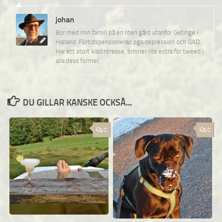
johan
Bor med min familj på en liten gård utanför Getinge i
Halland. Förtidspensionerad pga depression och GAD.
Har ett stort klädintresse, brinner lite extra för tweed i
alla dess former.
DU GILLAR KANSKE OCKSÅ...
0
0