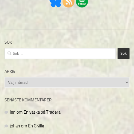
SÖK
Sök
efter:
ARKIV
Arkiv
SENASTE KOMMENTARER
Ian
om
En väska på Tradera
johan
om
En Grålle