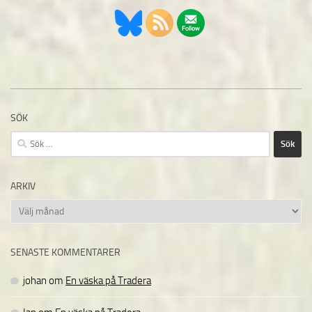
SÖK
Sök
efter:
ARKIV
Arkiv
SENASTE KOMMENTARER
johan
om
En väska på Tradera