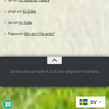
Ian
om
En väska på Tradera
johan
om
En Grålle
Ian
om
En Grålle
Pappa
om
Why don´t he write?
Det blev inte som tänkt © 2026. Alla rättigheter förbehållna.
SV