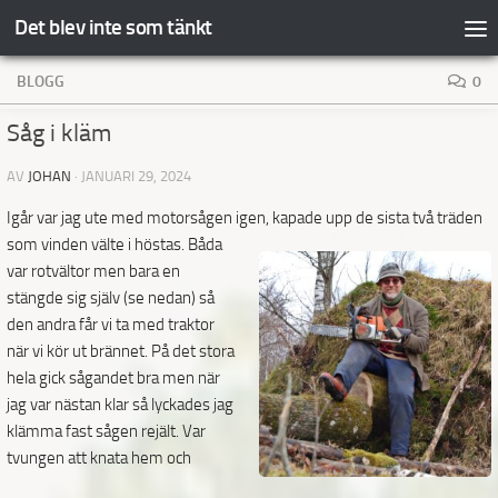
Det blev inte som tänkt
Hoppa till innehåll
BLOGG
0
Såg i kläm
AV
JOHAN
·
JANUARI 29, 2024
Igår var jag ute med motorsågen igen, kapade upp de sista två träden
som vinden välte i höstas. Båda
var rotvältor men bara en
stängde sig själv (se nedan) så
den andra får vi ta med traktor
när vi kör ut
brännet. På det stora
hela gick sågandet bra men när
jag var nästan klar så lyckades jag
klämma fast sågen rejält. Var
tvungen att knata hem och