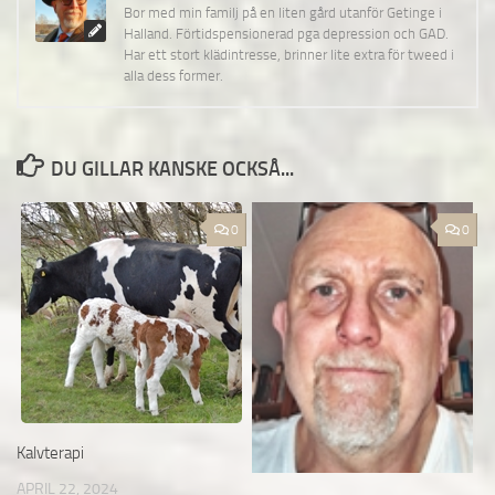
Bor med min familj på en liten gård utanför Getinge i
Halland. Förtidspensionerad pga depression och GAD.
Har ett stort klädintresse, brinner lite extra för tweed i
alla dess former.
DU GILLAR KANSKE OCKSÅ...
0
0
Kalvterapi
APRIL 22, 2024