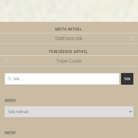
NÄSTA ARTIKEL
Ställt bord står
FÖREGÅENDE ARTIKEL
Tröjan Custer
Sök
efter:
ARKIV
Arkiv
MENY