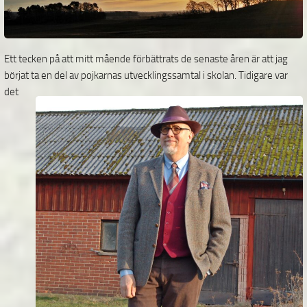
Ett tecken på att mitt mående förbättrats de senaste åren är att jag
börjat ta en del av pojkarnas
utvecklingssamtal i skolan. Tidigare var
det