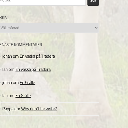
fter:
RKIV
rkiv
ENASTE KOMMENTARER
johan
om
En väska på Tradera
Ian
om
En väska på Tradera
johan
om
En Grålle
Ian
om
En Grålle
Pappa
om
Why don´t he write?