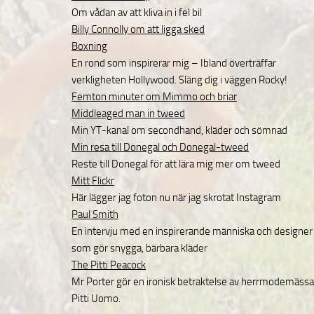
Om vådan av att kliva in i fel bil
Billy Connolly om att ligga sked
Boxning
En rond som inspirerar mig – Ibland överträffar
verkligheten Hollywood. Släng dig i väggen Rocky!
Femton minuter om Mimmo och briar
Middleaged man in tweed
Min YT-kanal om secondhand, kläder och sömnad
Min resa till Donegal och Donegal-tweed
Reste till Donegal för att lära mig mer om tweed
Mitt Flickr
Här lägger jag foton nu när jag skrotat Instagram
Paul Smith
En intervju med en inspirerande människa och designer
som gör snygga, bärbara kläder
The Pitti Peacock
Mr Porter gör en ironisk betraktelse av herrmodemäss
Pitti Uomo.