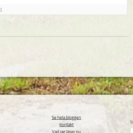
]
Se hela bloggen
S
Kontakt
S
Vad jag läser nu