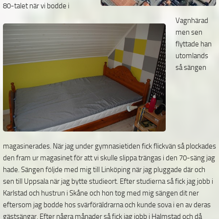
80-talet när vi bodde i
Vagnhärad
men sen
flyttade han
utomlands
så sängen
magasinerades. När jag under gymnasietiden fick flickvän så plockades
den fram ur magasinet för att vi skulle slippa trängas i den 70-säng jag
hade. Sängen följde med mig till Linköping när jag pluggade där och
sen till Uppsala när jag bytte studieort. Efter studierna så fick jag jobb i
Karlstad och hustrun i Skåne och hon tog med mig sängen dit ner
eftersom jag bodde hos svärföräldrarna och kunde sova i en av deras
gästsängar. Efter några månader så fick jag jobb i Halmstad och då