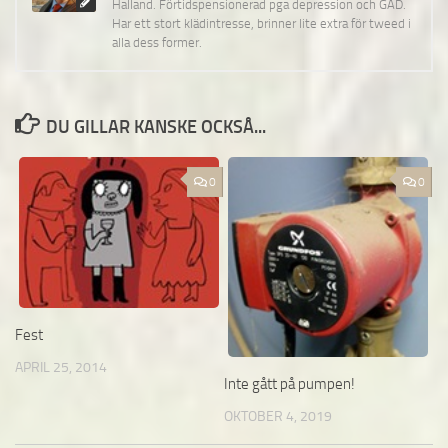
Halland. Förtidspensionerad pga depression och GAD.
Har ett stort klädintresse, brinner lite extra för tweed i
alla dess former.
DU GILLAR KANSKE OCKSÅ...
0
0
Fest
APRIL 25, 2014
Inte gått på pumpen!
OKTOBER 4, 2019