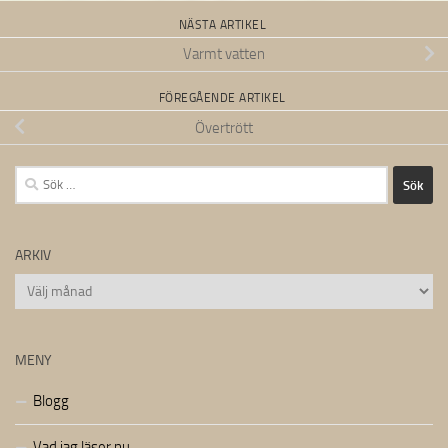
NÄSTA ARTIKEL
Varmt vatten
FÖREGÅENDE ARTIKEL
Övertrött
Sök
efter:
ARKIV
Arkiv
MENY
Blogg
Vad jag läser nu