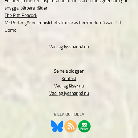
En intervju med en inspirerande människa och designer som gör
snygga, bärbara kläder
The Pitti Peacock
Mr Porter gör en ironisk betraktelse av herrmodemässan Pitti
Uomo.
Vad jag lyssnar på nu
Se hela bloggen
Kontakt
Vad jag läser nu
Vad jag lyssnar på nu
GILLA OCH DELA