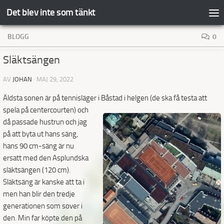
Det blev inte som tänkt
Hoppa till innehåll
BLOGG
0
Släktsängen
AV
JOHAN
·
MAJ 29, 2022
Äldsta sonen är på tennisläger i Båstad i helgen (de ska få testa att
spela på centercourten)
och
då passade hustrun och jag
på att byta ut hans säng,
hans 90 cm-säng är nu
ersatt med den
Asplundska
släktsängen (120 cm).
Släktsäng är kanske att ta i
men han blir den tredje
generationen som sover i
den. Min far köpte den på