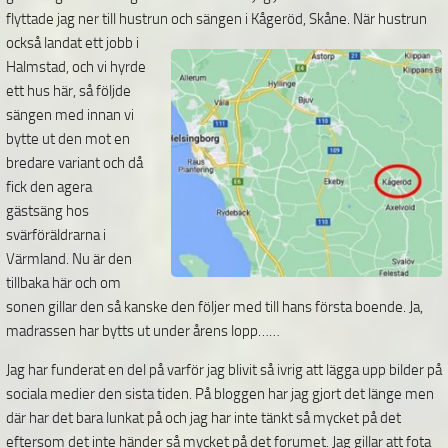
flyttade jag ner till hustrun och
sängen i Kågeröd, Skåne. När hustrun
också landat ett jobb i
Halmstad, och vi hyrde
ett hus här, så följde
sängen med innan vi
bytte ut den mot en
bredare variant och då
fick den agera
gästsäng hos
svärföräldrarna i
Värmland. Nu är den
tillbaka här och om
sonen gillar den så kanske den följer med till hans första boende. Ja,
madrassen har bytts ut under årens lopp……
Jag har funderat en del på varför jag blivit så ivrig att lägga upp bilder på
sociala medier den sista tiden. På bloggen har jag gjort det länge men
där har det bara lunkat på och jag har inte tänkt så mycket på det
eftersom det inte händer så mycket på det forumet. Jag gillar att fota