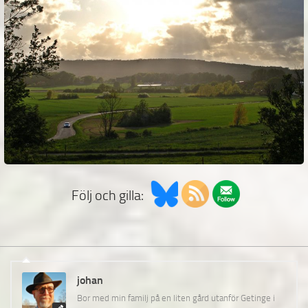
Följ och gilla:
johan
Bor med min familj på en liten gård utanför Getinge i