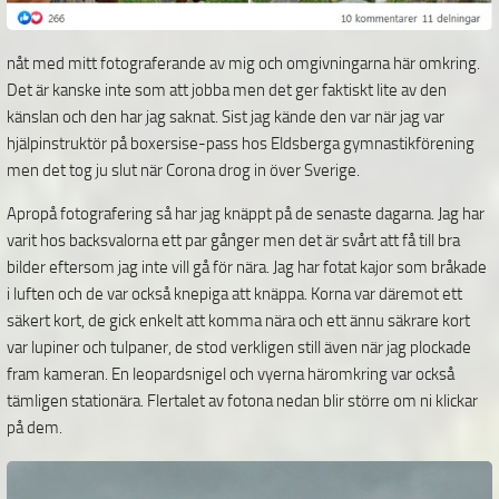
nåt med mitt fotograferande av mig och omgivningarna här omkring.
Det är kanske inte som att jobba men det ger faktiskt lite av den
känslan och den har jag saknat. Sist jag kände den var när jag var
hjälpinstruktör på boxersise-pass hos Eldsberga gymnastikförening
men det tog ju slut när Corona drog in över Sverige.
Apropå fotografering så har jag knäppt på de senaste dagarna. Jag har
varit hos backsvalorna ett par gånger men det är svårt att få till bra
bilder eftersom jag inte vill gå för nära. Jag har fotat kajor som bråkade
i luften och de var också knepiga att knäppa. Korna var däremot ett
säkert kort, de gick enkelt att komma nära och ett ännu säkrare kort
var lupiner och tulpaner, de stod verkligen still även när jag plockade
fram kameran. En leopardsnigel och vyerna häromkring var också
tämligen stationära. Flertalet av fotona nedan blir större om ni klickar
på dem.