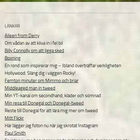
LÄNKAR
Aileen from Derry
Om vådan av att kliva in i fel bil
Billy Connolly om att ligga sked
Boxning
En rond som inspirerar mig – Ibland överträffar verkligheten
Hollywood. Släng dig i väggen Rocky!
Femton minuter om Mimmo och briar
Middleaged man in tweed
Min YT-kanal om secondhand, kläder och sömnad
Min resa till Donegal och Donegal-tweed
Reste till Donegal för att lära mig mer om tweed
Mitt Flickr
Här lägger jag foton nu när jag skrotat Instagram
Paul Smith