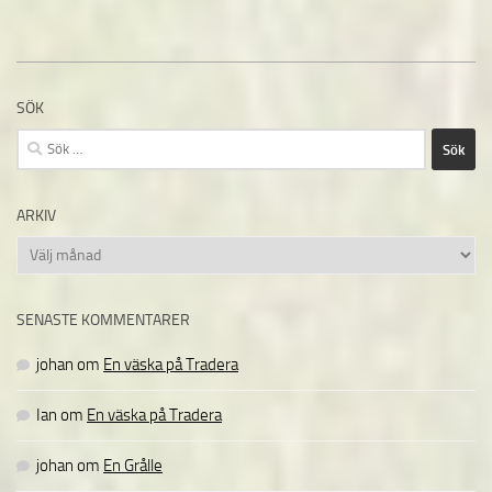
SÖK
Sök
efter:
ARKIV
Arkiv
SENASTE KOMMENTARER
johan
om
En väska på Tradera
Ian
om
En väska på Tradera
johan
om
En Grålle