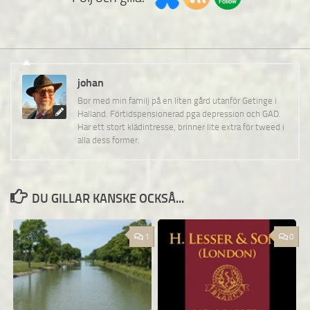
johan
Bor med min familj på en liten gård utanför Getinge i
Halland. Förtidspensionerad pga depression och GAD.
Har ett stort klädintresse, brinner lite extra för tweed i
alla dess former.
DU GILLAR KANSKE OCKSÅ...
1
0