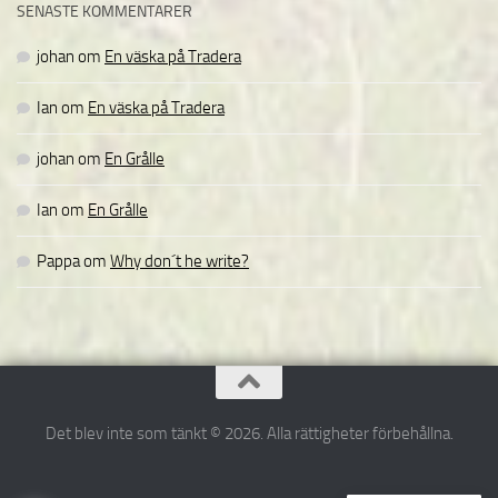
SENASTE KOMMENTARER
johan
om
En väska på Tradera
Ian
om
En väska på Tradera
johan
om
En Grålle
Ian
om
En Grålle
Pappa
om
Why don´t he write?
Det blev inte som tänkt © 2026. Alla rättigheter förbehållna.