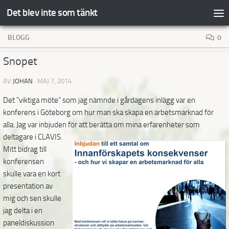
Det blev inte som tänkt
Hoppa till innehåll
BLOGG
0
Snopet
AV
JOHAN
·
MAJ 7, 2014
Det ”viktiga möte” som jag nämnde i gårdagens inlägg var en
konferens i Göteborg om hur man ska skapa en arbetsmarknad för
alla. Jag var inbjuden för att berätta om mina erfarenheter som
deltagare i CLAVIS.
Mitt bidrag till
konferensen
skulle vara en kort
presentation av
mig och sen skulle
jag delta i en
paneldiskussion