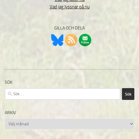
Vad jag lyssnar på nu
GILLA OCH DELA
SÖK
Sök
efter:
ARKIV
Arkiv