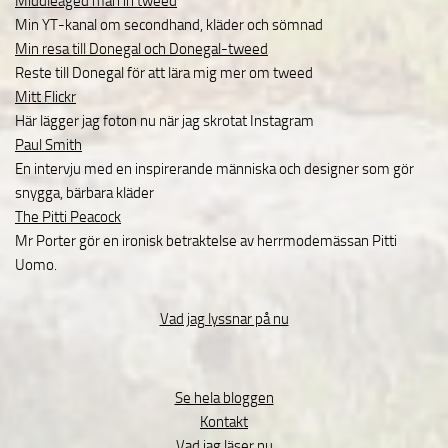
Middleaged man in tweed
Min YT-kanal om secondhand, kläder och sömnad
Min resa till Donegal och Donegal-tweed
Reste till Donegal för att lära mig mer om tweed
Mitt Flickr
Här lägger jag foton nu när jag skrotat Instagram
Paul Smith
En intervju med en inspirerande människa och designer som gör
snygga, bärbara kläder
The Pitti Peacock
Mr Porter gör en ironisk betraktelse av herrmodemässan Pitti
Uomo.
Vad jag lyssnar på nu
Se hela bloggen
Kontakt
Vad jag läser nu