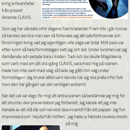
kring erfarenheter
från projekt
liknande CLAVIS.
Som jag har våndats inför dagens framträdande! Fram tills i går morse
så kändes det bra men sen så förlorade jag allt självförtroende och
förvirringen kring vad jag egentligen ville säga var total. Mitt pass var
efter lunch så hela förmiddagen satt jag och led. Under lunchen var jag
illamående och petade bara i maten. Tack och lov skulle Magdalena,
som varit med om att dra igång CLAVIS, vara med mig på scenen.
Hade hon inte varit med idag så hade jag gått min väg under
förmiddagen. Jag brukar alltid varit nervös när jag ska prata inför folk
men den här gången var det verkligen extremt.
När det väl var dags för mig att äntra scenen så bestämde jag mig för
att strunta i den presentation jag förberett. Jag kände att jag inte
klarade av att stå där och nervöst läsa innantill från ett papper. Jag fick
improvisera och ”skjuta från höften”, jag hade ju faktiskt cowboy boots
på mig.