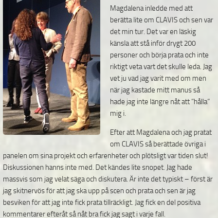
Magdalena inledde med att
berätta lite om CLAVIS och sen var
det min tur. Det var en läskig
känsla att stå inför drygt 200
personer och börja prata och inte
riktigt veta vart det skulle leda. Jag
vet ju vad jag varit med om men
när jag kastade mitt manus så
hade jag inte längre nåt att ”hålla”
mig i.
Efter att Magdalena och jag pratat
om CLAVIS så berättade övriga i
panelen om sina projekt och erfarenheter och plötsligt var tiden slut!
Diskussionen hanns inte med. Det kändes lite snopet. Jag hade
massvis som jag velat säga och diskutera. Är inte det typiskt – först är
jag skitnervös för att jag ska upp på scen och prata och sen är jag
besviken för att jag inte fick prata tillräckligt. Jag fick en del positiva
kommentarer efteråt så nåt bra fick jag sagt i varje fall.