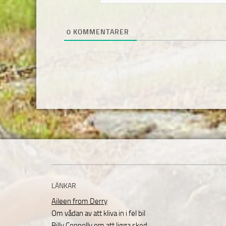
0
KOMMENTARER
LÄNKAR
Aileen from Derry
Om vådan av att kliva in i fel bil
Billy Connolly om att ligga sked