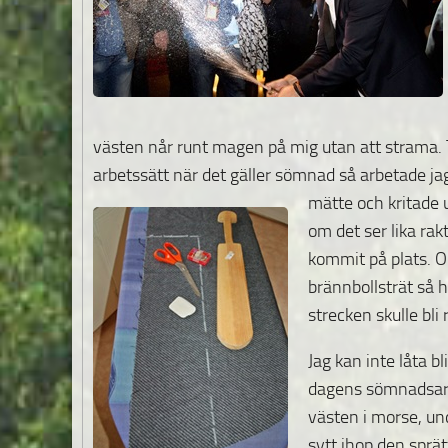
västen når runt magen på mig utan att strama. Ti
arbetssätt när det gäller sömnad så arbetade jag
mätte och kritade u
om det ser lika rakt
kommit på plats. 
brännbollsträt så h
strecken skulle bli 
Jag kan inte låta bl
dagens sömnadsarbe
västen i morse, un
sytt ihop den sprä