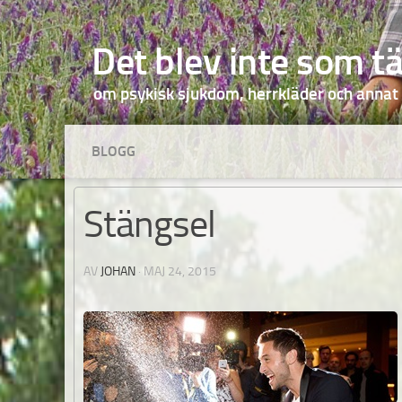
Hoppa till innehåll
Det blev inte som t
om psykisk sjukdom, herrkläder och annat
BLOGG
Stängsel
AV
JOHAN
·
MAJ 24, 2015