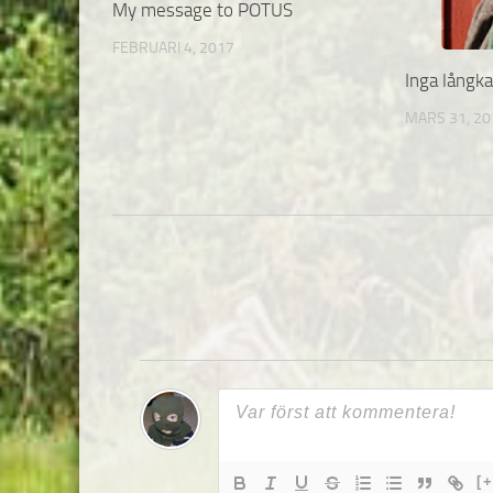
My message to POTUS
FEBRUARI 4, 2017
Inga långk
MARS 31, 20
[+