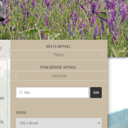
NÄSTA ARTIKEL
0
Päron
FÖREGÅENDE ARTIKEL
Liquisole
Sök
efter:
sen
ARKIV
Arkiv
ch