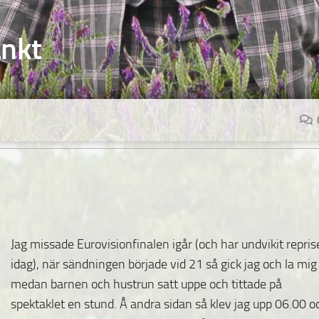
änkt
Jag missade Eurovisionfinalen igår (och har undvikit repri
idag), när sändningen började vid 21 så gick jag och la mig
medan barnen och hustrun satt uppe och tittade på
spektaklet en stund. Å andra sidan så klev jag upp 06.00 o