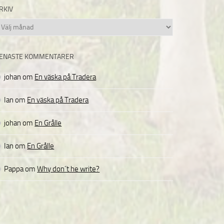
RKIV
rkiv
ENASTE KOMMENTARER
johan
om
En väska på Tradera
Ian
om
En väska på Tradera
johan
om
En Grålle
Ian
om
En Grålle
Pappa
om
Why don´t he write?