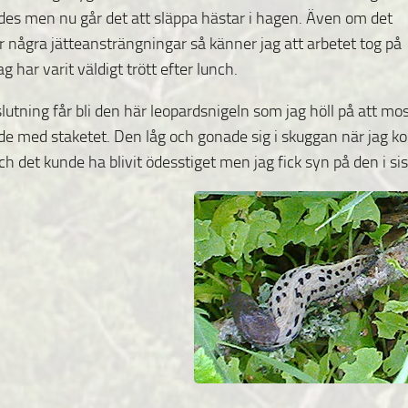
s men nu går det att släppa hästar i hagen.
Även om det
r några jätteansträngningar så känner jag att arbetet tog på
ag har varit väldigt trött efter lunch.
utning får bli den här leopardsnigeln som jag höll på att mo
ade med staketet. Den låg och gonade sig i skuggan när jag k
ch det kunde ha blivit ödesstiget men jag fick syn på den i si