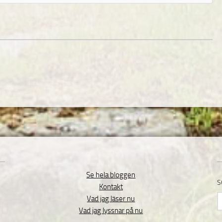
Se hela bloggen
S
Kontakt
S
Vad jag läser nu
e
Vad jag lyssnar på nu