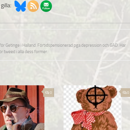
gilla:
nför Getinge i Halland. Förtidspensionerad pga depression och GAD. Har
för tweed i alla dess former.
0
0