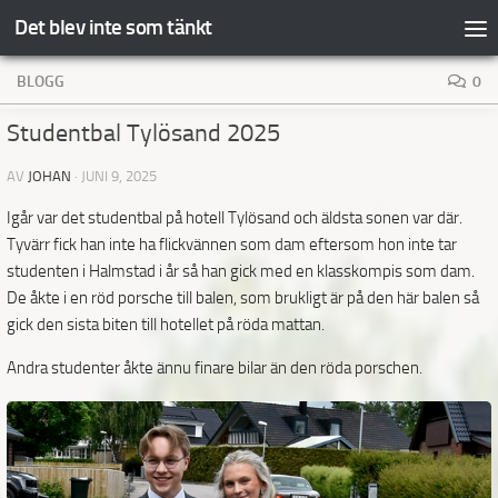
Det blev inte som tänkt
Hoppa till innehåll
BLOGG
0
Studentbal Tylösand 2025
AV
JOHAN
·
JUNI 9, 2025
Igår var det studentbal på hotell Tylösand och äldsta sonen var där.
Tyvärr fick han inte ha flickvännen som dam eftersom hon inte tar
studenten i Halmstad i år så han gick med en klasskompis som dam.
De åkte i en röd porsche till balen, som brukligt är på den här balen så
gick den sista biten till hotellet på röda mattan.
Andra studenter åkte ännu finare bilar än den röda porschen.