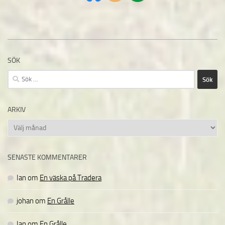
SÖK
Sök
efter:
ARKIV
Arkiv
SENASTE KOMMENTARER
Ian
om
En väska på Tradera
johan
om
En Grålle
Ian
om
En Grålle