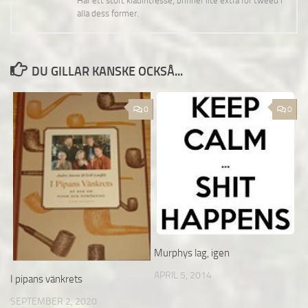
Har ett stort klädintresse, brinner lite extra för tweed i
alla dess former.
DU GILLAR KANSKE OCKSÅ...
0
0
Murphys lag, igen
APRIL 5, 2014
I pipans vänkrets
SEPTEMBER 2, 2020