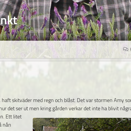
änkt
ge, haft skitväder med regn och blåst. Det var stormen Amy s
t hur det ser ut men kring gården verkar
det inte ha blivit någr
. Ett litet
på nån