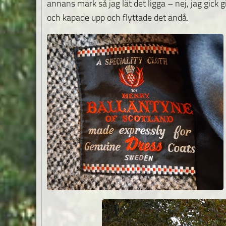
annans mark så jag lät det ligga – nej, jag gick g
och kapade upp och flyttade det ändå.