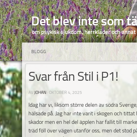
Hoppa till innehåll
Det blev inte som t
om psykisk sjukdom, herrkläder och annat
BLOGG
Svar från Stil i P1!
AV
JOHAN
·
OKTOBER 4, 2025
Idag har vi, liksom större delen av södra Sveri
hälsade på. Jag har inte varit i skogen och titta
skador men en hel del äpplen har fallit till marken
träd föll över vägen utanför oss, men det stod 