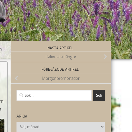
NÄSTA ARTIKEL
0
Italienska kängor
FÖREGÅENDE ARTIKEL
Morgonpromenader
Sök
efter:
om
a
ARKIV
Arkiv