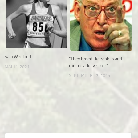
Sara Wedlund
”They breed like rabbits and
multiply like vermin”
MAJ 11, 2021
SEPTEMBER 13, 2014