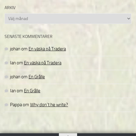
ARKIV
Arkiv
SENASTE KOMMENTARER
johan
om
En väska på Tradera
Ian
om
En väska på Tradera
johan
om
En Grålle
Ian
om
En Grålle
Pappa
om
Why don´t he write?