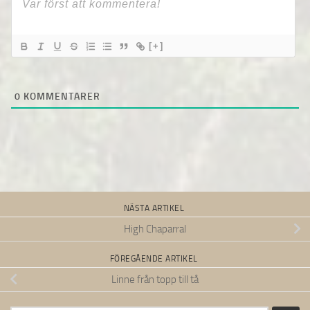
[+]
0
KOMMENTARER
NÄSTA ARTIKEL
High Chaparral
FÖREGÅENDE ARTIKEL
Linne från topp till tå