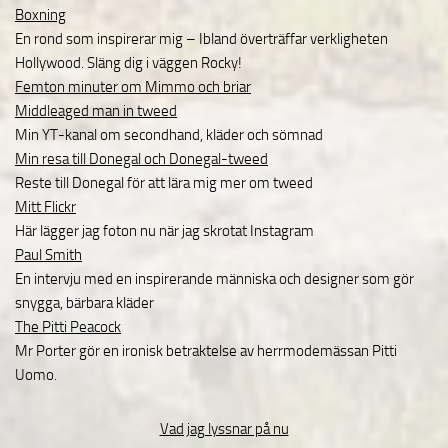
Boxning
En rond som inspirerar mig – Ibland överträffar verkligheten
Hollywood. Släng dig i väggen Rocky!
Femton minuter om Mimmo och briar
Middleaged man in tweed
Min YT-kanal om secondhand, kläder och sömnad
Min resa till Donegal och Donegal-tweed
Reste till Donegal för att lära mig mer om tweed
Mitt Flickr
Här lägger jag foton nu när jag skrotat Instagram
Paul Smith
En intervju med en inspirerande människa och designer som gör
snygga, bärbara kläder
The Pitti Peacock
Mr Porter gör en ironisk betraktelse av herrmodemässan Pitti
Uomo.
Vad jag lyssnar på nu