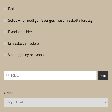
Bad
Sellpy – förmodligen Sveriges mest misskötta företag!
Blandade bilder
En väska på Tradera
Vedhuggning och annat
Sök
efter:
ARKIV
Arkiv