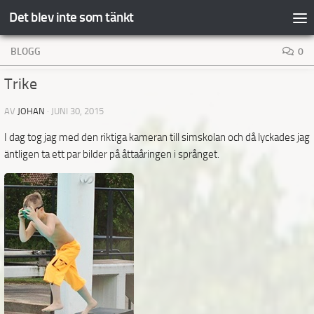
Det blev inte som tänkt
Hoppa till innehåll
BLOGG
0
Trike
AV
JOHAN
·
JUNI 30, 2015
I dag tog jag med den riktiga kameran till simskolan och då lyckades jag
äntligen ta ett par bilder på åttaåringen i språnget.