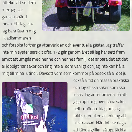
jättekul att se dem
men jag var
ganska spänd
innan. Ett tag ville
jag bara låsa in mig
i klädkammaren
och försöka förtränga yttervärlden och eventuella gäster. Jag träffar
inte min syster särskilt ofta, 1-2 gånger om året så jag har sett fram
emot att umgås med henne och hennes familj, det är bara det att det
är jobbigt när saker och ting inte är som vanligt och jag inte kan hålla
mig till mina rutiner. Oavsett vem som kommer på
besök så är det ju
också alltid en massa praktiska
och logistiska saker som ska
lösas. Jag är fenomenal på att
jaga upp mig över såna saker
helt i onödan. Idag fick jag
faktiskt en liten anledning att
bli stressad. När det var dags
att tända grillen så upptäckte