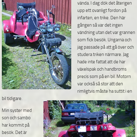
vända. I dag dök det återigen
upp ett ovanligt fordon på
infarten, en trike. Den här
gången så var det ingen
vändning utan det var grannen
som fick besök. Ungarna och
jag
passade på att gå över och
studera triken närmare. Jag
hade inte fattat att de har
växelspak och handbroms
precis som på en bil. Motorn
var också så stor att den
rimligtvis måste ha suttit i en
bil tidigare.
Min syster med
son och sambo
har kommit på
besök. Det är