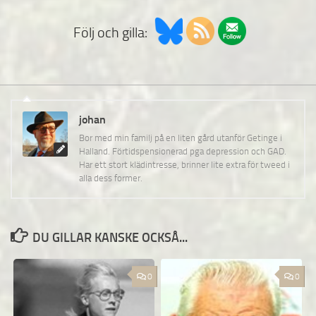
Följ och gilla:
johan
Bor med min familj på en liten gård utanför Getinge i
Halland. Förtidspensionerad pga depression och GAD.
Har ett stort klädintresse, brinner lite extra för tweed i
alla dess former.
DU GILLAR KANSKE OCKSÅ...
0
0