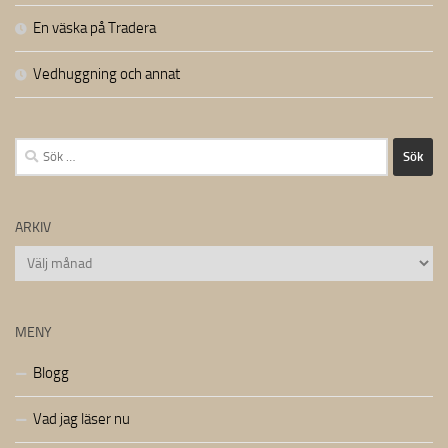
En väska på Tradera
Vedhuggning och annat
Sök
efter:
ARKIV
Arkiv
MENY
Blogg
Vad jag läser nu