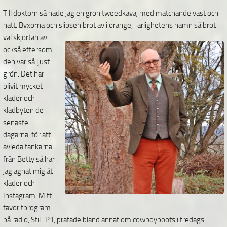
Till doktorn så hade jag en grön tweedkavaj med matchande väst och
hatt. Byxorna och
slipsen bröt av i orange, i ärlighetens namn så bröt
väl skjortan av
också eftersom
den var så ljust
grön. Det har
blivit mycket
kläder och
klädbyten de
senaste
dagarna, för att
avleda tankarna
från Betty så har
jag ägnat mig åt
kläder och
Instagram. Mitt
favoritprogram
på radio, Stil i P1, pratade bland annat om cowboyboots i fredags.