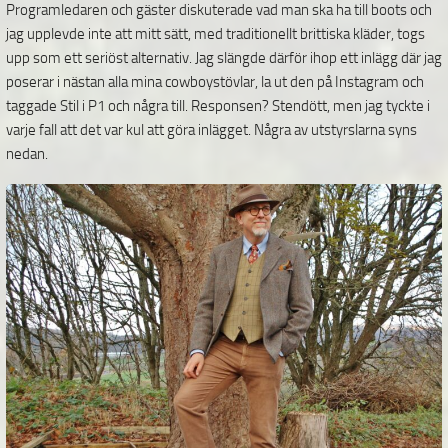
Programledaren och gäster diskuterade vad man ska ha till boots och
jag upplevde inte att mitt sätt, med traditionellt brittiska kläder, togs
upp som ett seriöst alternativ. Jag slängde därför ihop ett inlägg där jag
poserar i nästan alla mina cowboystövlar, la ut den på Instagram och
taggade Stil i P1 och några till. Responsen? Stendött, men jag tyckte i
varje fall att det var kul att göra inlägget. Några av utstyrslarna syns
nedan.