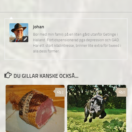
johan
Bor med min familj på en liten gård utanför Getinge i
Halland. Förtidspensionerad pga depression och GAD.
Har ett stort klädintresse, brinner lite extra för tweed i
alla dess former.
DU GILLAR KANSKE OCKSÅ...
2
0