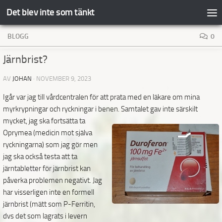
Det blev inte som tänkt
Hoppa till innehåll
BLOGG
0
Järnbrist?
AV
JOHAN
·
NOVEMBER 9, 2023
Igår var jag till vårdcentralen för att prata med en läkare om mina
myrkrypningar och ryckningar i benen. Samtalet gav inte särskilt
mycket, jag
ska fortsätta ta
Oprymea (medicin mot själva
ryckningarna) som jag gör men
jag ska också testa att ta
järntabletter för järnbrist kan
påverka problemen negativt. Jag
har visserligen inte en formell
järnbrist (mätt som P-Ferritin,
dvs det som lagrats i levern