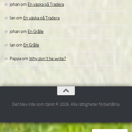
johan
om
En väska på Tradera
Ian
om
En väska på Tradera
johan
om
En Grålle
Ian
om
En Grålle
Pappa
om
Why don´t he write?
Det blev inte som tänkt © 2026. Alla rättigheter förbehållna.