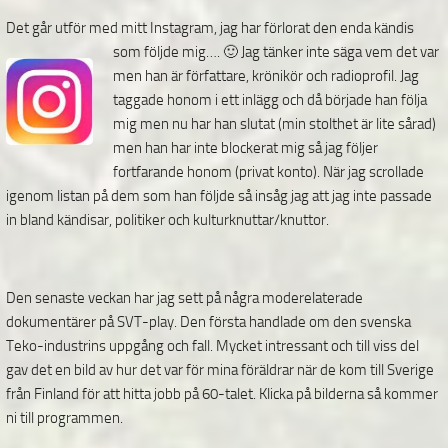
Det går utför med mitt Instagram, jag har förlorat den enda kändis
som följde mig…. 🙂 Jag tänker inte
säga vem det var
men han är författare, krönikör och radioprofil. Jag
taggade honom i ett inlägg och då började han följa
mig men nu har han slutat (min stolthet är lite sårad)
men han har inte blockerat mig så jag följer
fortfarande honom (privat konto). När jag scrollade
igenom listan på dem som han följde så insåg jag att jag inte passade
in bland kändisar, politiker och kulturknuttar/knuttor.
Den senaste veckan har jag sett på några moderelaterade
dokumentärer på SVT-play. Den första handlade om den svenska
Teko-industrins uppgång och fall. Mycket intressant och till viss del
gav det en bild av hur det var för mina föräldrar när de kom till Sverige
från Finland för att hitta jobb på 60-talet. Klicka på bilderna så kommer
ni till programmen.