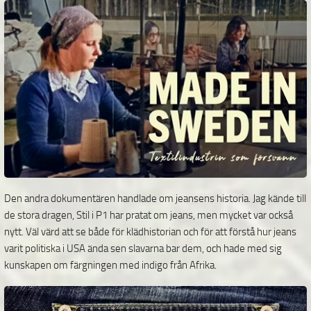
Den andra dokumentären handlade om jeansens historia. Jag kände till
de stora dragen, Stil i P1 har pratat om jeans, men mycket var också
nytt. Väl värd att se både för klädhistorian och för att förstå hur jeans
varit politiska i USA ända sen slavarna bar dem, och hade med sig
kunskapen om färgningen med indigo från Afrika.