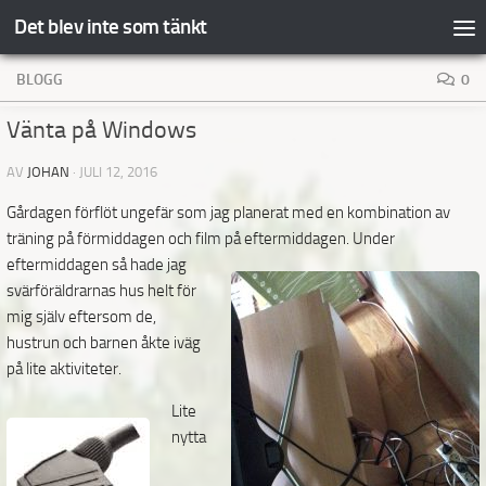
Det blev inte som tänkt
Hoppa till innehåll
BLOGG
0
Vänta på Windows
AV
JOHAN
·
JULI 12, 2016
Gårdagen förflöt ungefär som jag planerat med en kombination av
träning på förmiddagen och film på eftermiddagen. Under
eftermiddagen så hade
jag
svärföräldrarnas hus helt för
mig själv eftersom de,
hustrun och barnen åkte iväg
på lite aktiviteter.
Lite
nytta