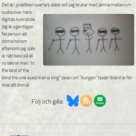
Det är i praktiken svärfars dator och jag brukar med jämna mellanrum
sucka
över hans
digitala kunnande.
Jag är egentligen
fel person att
döma honom
eftersom jag själv
är rätt kass på all
ny teknik men ”In
the land of the
blind the one eyed man is king” (även om ”kungen” tyvärr ibland är för
snar att döma).
Följ och gilla: