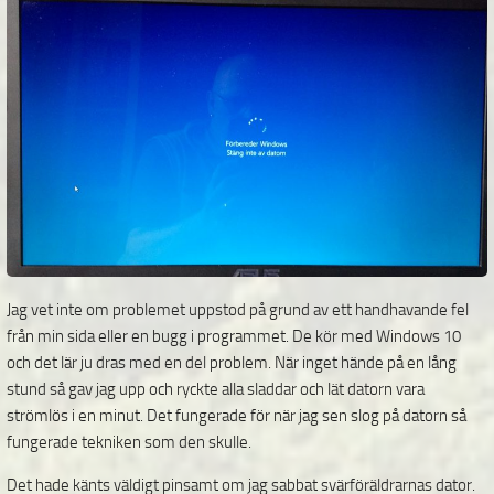
Jag vet inte om problemet uppstod på grund av ett handhavande fel
från min sida eller en bugg i programmet. De kör med Windows 10
och det lär ju dras med en del problem. När inget hände på en lång
stund så gav jag upp och ryckte alla sladdar och lät datorn vara
strömlös i en minut. Det fungerade för när jag sen slog på datorn så
fungerade tekniken som den skulle.
Det hade känts väldigt pinsamt om jag sabbat svärföräldrarnas dator.