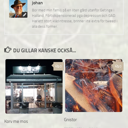
johan
Bor med min familj på en liten gård utanför Getinge i
Halland. Förtidspensionerad pga depression och GAD.
Har ett stort klädintresse, brinner lite extra för tweed i
alla dess former.
DU GILLAR KANSKE OCKSÅ...
0
0
Gnistor
Korv me mos