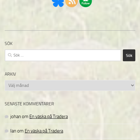
SÖK
Sök
efter:
ARKIV
Arkiv
SENASTE KOMMENTARER
johan
om
En väska på Tradera
Ian
om
En väska på Tradera