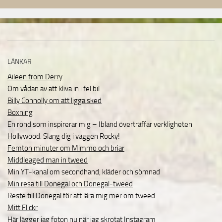
LÄNKAR
Aileen from Derry
Om vådan av att kliva in i fel bil
Billy Connolly om att ligga sked
Boxning
En rond som inspirerar mig – Ibland överträffar verkligheten
Hollywood. Släng dig i väggen Rocky!
Femton minuter om Mimmo och briar
Middleaged man in tweed
Min YT-kanal om secondhand, kläder och sömnad
Min resa till Donegal och Donegal-tweed
Reste till Donegal för att lära mig mer om tweed
Mitt Flickr
Här lägger jag foton nu när jag skrotat Instagram