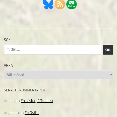
SÖK
Sök
efter:
ARKIV
Arkiv
SENASTE KOMMENTARER
Ian
om
En väska på Tradera
johan
om
En Grålle