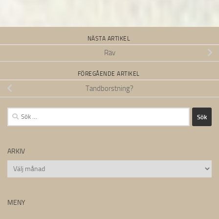
NÄSTA ARTIKEL
Räv
FÖREGÅENDE ARTIKEL
Tandborstning?
Sök
efter:
ARKIV
Arkiv
MENY