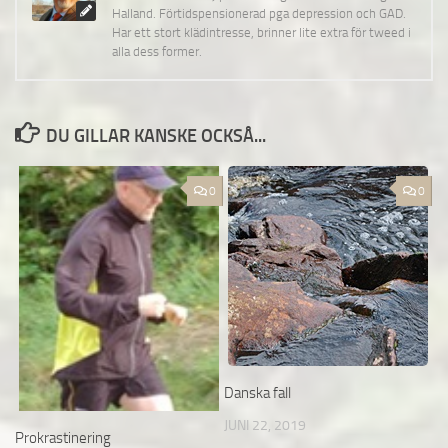
Halland. Förtidspensionerad pga depression och GAD.
Har ett stort klädintresse, brinner lite extra för tweed i
alla dess former.
DU GILLAR KANSKE OCKSÅ...
0
0
Danska fall
JUNI 22, 2019
Prokrastinering