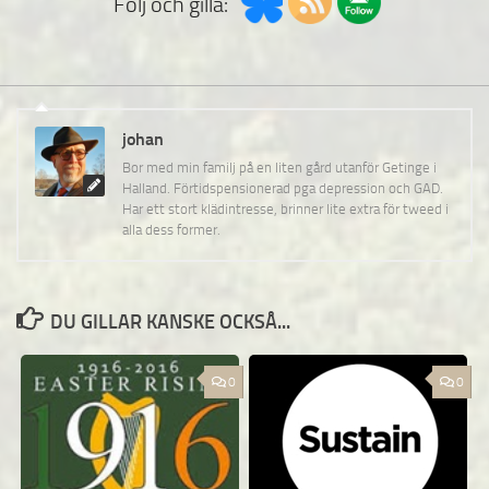
Följ och gilla:
johan
Bor med min familj på en liten gård utanför Getinge i
Halland. Förtidspensionerad pga depression och GAD.
Har ett stort klädintresse, brinner lite extra för tweed i
alla dess former.
DU GILLAR KANSKE OCKSÅ...
0
0