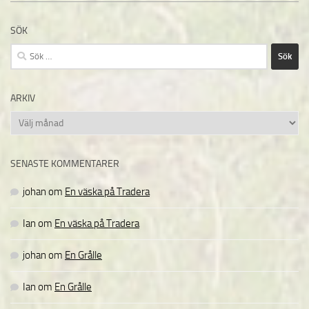
SÖK
Sök
efter:
ARKIV
Arkiv
SENASTE KOMMENTARER
johan
om
En väska på Tradera
Ian
om
En väska på Tradera
johan
om
En Grålle
Ian
om
En Grålle