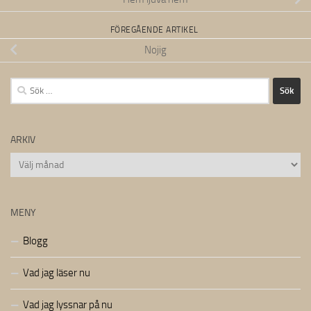
FÖREGÅENDE ARTIKEL
Nojig
Sök
efter:
ARKIV
Arkiv
MENY
Blogg
Vad jag läser nu
Vad jag lyssnar på nu