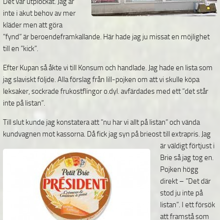
Det var utplockat. Jag är
inte i akut behov av mer
kläder men att göra
”fynd” är beroendeframkallande. Här hade jag ju missat en möjlighet
till en ”kick”.
Efter Kupan så åkte vi till Konsum och handlade. Jag hade en lista som
jag slaviskt följde. Alla förslag från lill-pojken om att vi skulle köpa
leksaker, sockrade frukostflingor o.dyl. avfärdades med ett ”det står
inte på listan”.
Till slut kunde jag konstatera att ”
nu har vi allt på listan
” och vända
kundvagnen mot kassorna. Då fick jag syn på brieost till extrapris.
Jag
är väldigt förtjust i
Brie så jag tog en.
Pojken högg
direkt – ”
Det där
stod ju inte på
listan
”. I ett försök
att framstå som