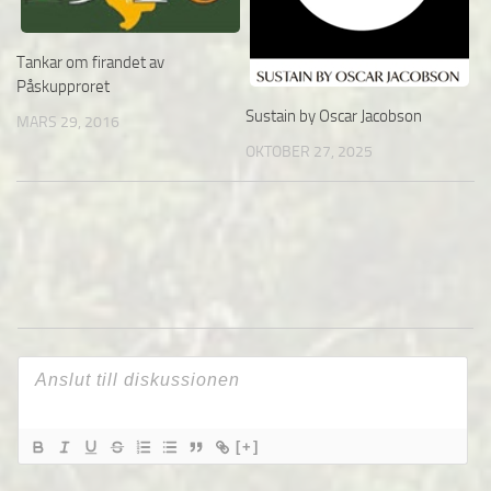
Tankar om firandet av
Påskupproret
Sustain by Oscar Jacobson
MARS 29, 2016
OKTOBER 27, 2025
[+]