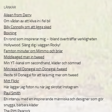
LÄNKAR
Aileen from Derry
Om vådan av att kliva in i fel bil
Billy Connolly om att ligga sked
Boxning
En rond som inspirerar mig – Ibland överträffar verkligheten
Hollywood. Släng dig i väggen Rocky!
Femton minuter om Mimmo och briar
Middleaged man in tweed
Min YT-kanal om secondhand, kläder och sömnad
Min resa till Donegal och Donegal-tweed
Reste till Donegal för att lära mig mer om tweed
Mitt Flickr
Här lägger jag foton nu när jag skrotat Instagram
Paul Smith
En intervju med en inspirerande människa och designer som gör
snygga, bärbara kläder
The Pitti Peacock