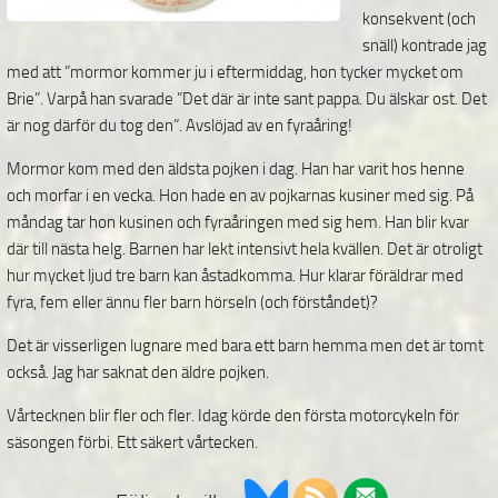
konsekvent (och
snäll) kontrade jag
med att ”
mormor kommer ju i eftermiddag, hon tycker mycket om
Brie
”. Varpå han svarade ”
Det där är inte sant pappa. Du älskar ost. Det
är nog därför du tog den
”. Avslöjad av en fyraåring!
Mormor kom med den äldsta pojken i dag. Han har varit hos henne
och morfar i en vecka. Hon hade en av pojkarnas kusiner med sig. På
måndag tar hon kusinen och fyraåringen med sig hem. Han blir kvar
där till nästa helg. Barnen har lekt intensivt hela kvällen. Det är otroligt
hur mycket ljud tre barn kan åstadkomma. Hur klarar föräldrar med
fyra, fem eller ännu fler barn hörseln (och förståndet)?
Det är visserligen lugnare med bara ett barn hemma men det är tomt
också. Jag har saknat den äldre pojken.
Vårtecknen blir fler och fler. Idag körde den första motorcykeln för
säsongen förbi. Ett säkert vårtecken.