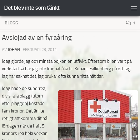
Det blev inte som tänkt
Hoppa till innehåll
BLOGG
1
Avslöjad av en fyraåring
AV
JOHAN
·
FEBRUARI 23, 2014
Idag gjorde jag och minsta pojken en utflykt. Eftersom bilen varit på
verkstad så har jag inte kunnat åka till Kupan i Falkenberg på ett tag.
Jag har saknat det, jag brukar ofta kunna hitta nåt där.
Idag hade de superrea,
d.v.s. alla plagg (utom
ytterplaggen) kostade
fem kronor. Det är lite
retligt att komma dit på
lördagen när de haft 5
kronors rea hela veckan.