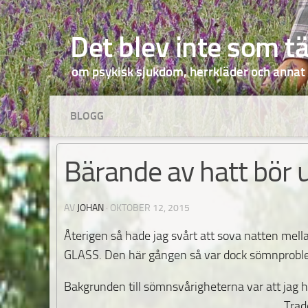
Hoppa till innehåll
Det blev inte som t
om psykisk sjukdom, herrkläder och annat
BLOGG
Bärande av hatt bör
AV
JOHAN
·
OKTOBER 12, 2015
Återigen så hade jag svårt att sova natten mel
GLASS. Den här gången så var dock sömnproblem
Bakgrunden till sömnsvårigheterna var att jag har
Trad