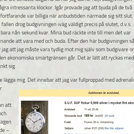
ågra intressanta klockor. Igår provade jag att bjuda på de två
fortfarande var billiga när anbudstiden närmade sig sitt slut. 
 fallen drog budgivningen iväg väldigt precis på slutet, d.v.s.
bara nån sekund kvar. Mina bud räckte inte till men det var
nande att vara med och buda. Efter den här budgivningen s
r jag att jag måste vara tydlig mot mig själv som budgivare 
den ekonomiska smärtgränsen går. Det är lätt att ryckas med
nkt sig.
le lägga mig.
Det innebar att jag var fullproppad med adrenal
r
an att
och
dagen
de –