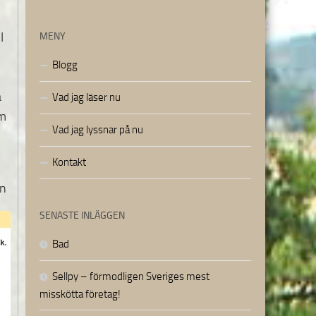
I
MENY
Blogg
å
Vad jag läser nu
om
Vad jag lyssnar på nu
Kontakt
in
SENASTE INLÄGGEN
Bad
Sellpy – förmodligen Sveriges mest
misskötta företag!