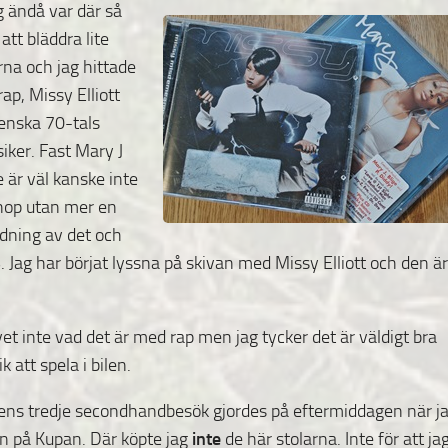
g ändå var där så
att bläddra lite
rna och jag hittade
rap, Missy Elliott
enska 70-tals
siker.
Fast Mary J
e är väl kanske inte
hop utan mer en
dning av det och
 Jag har börjat lyssna på skivan med Missy Elliott och den är
vet inte vad det är med rap men jag tycker det är väldigt bra
k att spela i bilen.
ns tredje secondhandbesök gjordes på eftermiddagen när j
in på Kupan. Där köpte jag
inte
de här stolarna.
Inte för att ja