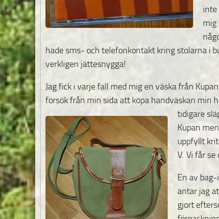
inte
mig 
någo
hade sms- och telefonkontakt kring stolarna i bu
verkligen jättesnygga!
Jag fick i varje fall med mig en väska från Kupa
försök från min sida att köpa handväskan
min hu
tidigare sl
Kupan men ja
uppfyllt kr
V. Vi får s
En av bag-i
antar jag a
gjort efter
förpackning