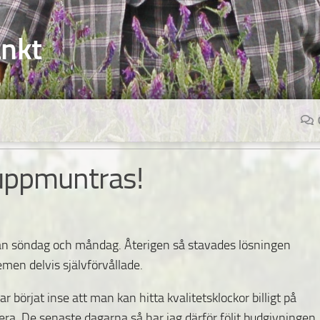
änkt
 uppmuntras!
lan söndag och måndag. Återigen så stavades lösningen
en delvis självförvållade.
 börjat inse att man kan hitta kvalitetsklockor billigt på
era.
De senaste dagarna så har jag därför följt budgivningen