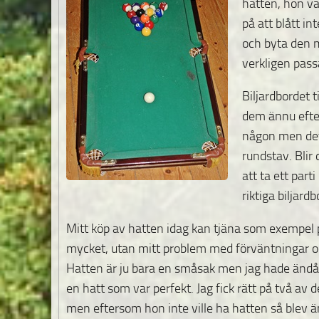
hatten, hon va
på att blått in
och byta den m
verkligen pass
Biljardbordet t
dem ännu efter
någon men det 
rundstav. Blir 
att ta ett part
riktiga biljardb
Mitt köp av hatten idag kan tjäna som exempel på
mycket, utan mitt problem med förväntningar och
Hatten är ju bara en småsak men jag hade änd
en hatt som var perfekt. Jag fick rätt på två av d
men eftersom hon inte ville ha hatten så blev än