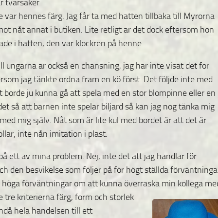
r tvärsäker
te var hennes färg. Jag får ta med hatten tillbaka till Myrorna
ot nåt annat i butiken. Lite retligt är det dock eftersom hon
ade i hatten, den var klockren på henne.
ill ungarna är också en chansning, jag har inte visat det för
som jag tänkte ordna fram en kö först. Det följde inte med
borde ju kunna gå att spela med en stor blompinne eller en
det så att barnen inte spelar biljard så kan jag nog tänka mig
i med mig själv. Nåt som är lite kul med bordet är att det är
ollar, inte nån imitation i plast.
 ett av mina problem. Nej, inte det att jag handlar för
 den besvikelse som följer på för högt ställda förväntninga
å höga förväntningar om att kunna överraska min
kollega me
e tre kriterierna färg, form och storlek
då hela händelsen till ett