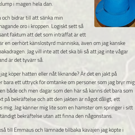
klump i magen hela dan.
och bidrar till att sänka min
gnagande oro i kroppen. Logiskt sett så
 sant faktum att det som inträffat är ett
 är en oerhört känslostyrd människa, även om jag kanske
akadragen. Jag vill inte att det ska bli så att jag inte vågar
and är det tyvärr så.
jag köper hatten eller nåt liknande? Är det en jakt på
r bara ett uttryck för
omtanke om personer som jag bryr mig
en både och men dagar som den här så känns det bara som
akt på bekräftelse och att den jakten är något dåligt, ett
s mig. Jag känner mig lite som en hamster om springer i sitt
 ständigt bekräftelse utan att finna den någonstans.
kså till Emmaus och lämnade tillbaka kavajen jag köpte i