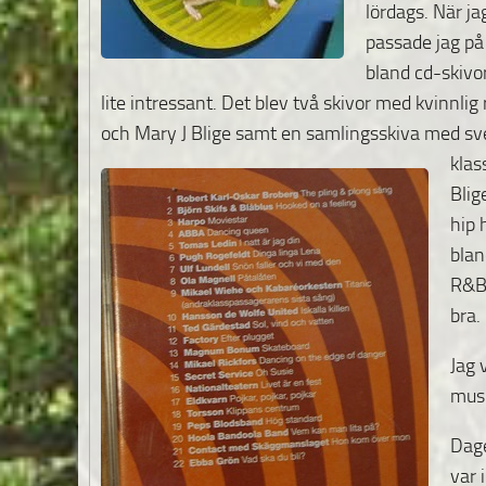
lördags.
När ja
passade jag på 
bland cd-skivo
lite intressant. Det blev två skivor med kvinnlig 
och Mary J Blige samt en samlingsskiva med sv
klas
Blig
hip 
blan
R&B.
bra.
Jag 
musi
Dage
var 