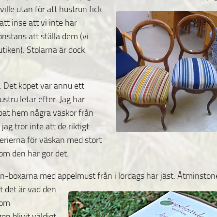
 ville utan för att hustrun fick
att inse att vi inte har
nstans att ställa dem (vi
tiken). Stolarna är dock
n. Det köpet var ännu ett
stru letar efter. Jag har
äpat hem några väskor från
g tror inte att de riktigt
iterierna för väskan med stort
e om den här gör det.
n-boxarna med äppelmust från i lördags har jäst.
Åtminston
tt det är vad den
som
en blivit väldigt