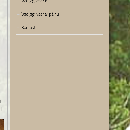
Vad jag läser nu
Vad jag lyssnar på nu
Kontakt
r.
d