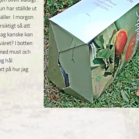
un har ställde ut
mäller. I morgon
siktigt så att
 Jag kanske kan
väret? I botten
 med must och
og hål.
t på hur jag