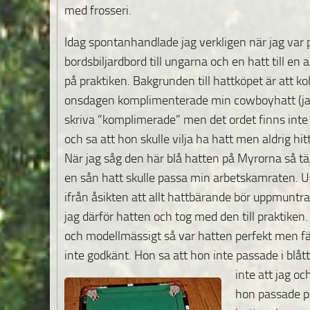
med frosseri.
Idag spontanhandlade jag verkligen när jag var p
bordsbiljardbord till ungarna och en hatt till en
på praktiken. Bakgrunden till hattköpet är att ko
onsdagen komplimenterade min cowboyhatt (ja
skriva ”komplimerade” men det ordet finns int
och sa att hon skulle vilja ha hatt men aldrig hi
När jag såg den här blå hatten på Myrorna så tä
en sån hatt skulle passa min arbetskamraten. 
ifrån åsikten att allt hattbärande bör uppmuntr
jag därför hatten och tog med den till praktiken.
och modellmässigt så var hatten perfekt men fä
inte godkänt. Hon sa att hon inte passade i blåt
inte att jag och
hon passade pe