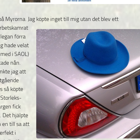
å Myrorna. Jag köpte inget till mig utan det blev ett
 arbetskamrat
llegan förra
g hade velat
e med i SAOL)
ttade nån.
nkte jag att
Utgående
as så köpte
 Storleks-
rgen fick
t.
Det hjälpte
 en till sa att
rfekt i