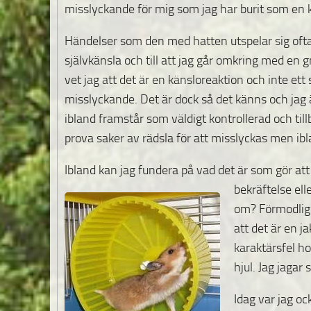
misslyckande för mig som jag har burit som en 
Händelser som den med hatten utspelar sig ofta 
självkänsla och till att jag går omkring med en 
vet jag att det är en känsloreaktion och inte ett
misslyckande. Det är dock så det känns och jag
ibland framstår som väldigt kontrollerad och tillb
prova saker av rädsla för att misslyckas men ibl
Ibland kan jag fundera på vad det är som gör att 
bekräftelse elle
om? Förmodlig
att det är en j
karaktärsfel ho
hjul. Jag jagar
Idag var jag oc