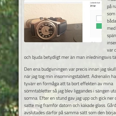
på n
som 
båda
med 
spän
inse
var 
och bjuda betydligt mer än man inledningsvis tä
Den ena budgivningen var precis innan jag skul
när jag tog min insomningstablett. Adrenalin ha
tyvärr en förmåga att ta bort effekten av mina
sömntabletter så jag blev liggandes i sängen ut
somna. Efter en stund gav jag upp och gick ner 
satte mig framför datorn och käkade glass. Går
avslutades därför på samma sätt som den börja