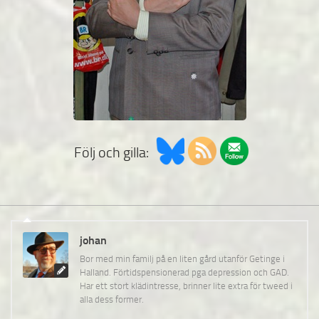
Följ och gilla:
johan
Bor med min familj på en liten gård utanför Getinge i
Halland. Förtidspensionerad pga depression och GAD.
Har ett stort klädintresse, brinner lite extra för tweed i
alla dess former.