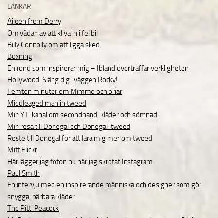
LÄNKAR
Aileen from Derry
Om vådan av att kliva in i fel bil
Billy Connolly om att ligga sked
Boxning
En rond som inspirerar mig – Ibland överträffar verkligheten
Hollywood. Släng dig i väggen Rocky!
Femton minuter om Mimmo och briar
Middleaged man in tweed
Min YT-kanal om secondhand, kläder och sömnad
Min resa till Donegal och Donegal-tweed
Reste till Donegal för att lära mig mer om tweed
Mitt Flickr
Här lägger jag foton nu när jag skrotat Instagram
Paul Smith
En intervju med en inspirerande människa och designer som gör
snygga, bärbara kläder
The Pitti Peacock