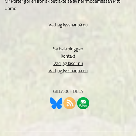
Mr Porter gör en ironisk betraktelse av herrmodemässan Pitti
Uomo.
Vad jag lyssnar på nu
Se hela bloggen
Kontakt
Vad jag läser nu
Vad jag lyssnar på nu
GILLA OCH DELA