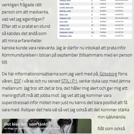
verkligen frågade rätt
person om att medverka,
vad vet jag egentligen?
Efter att vi pratat en stund
så kändes det ändå som
att mina erfarenheter
kanske kunde vara relevanta. Jag är därför nu inbokad att prata inför
Kommunstyrelsen i början på september (tillsammans med en person
till).
De här informationsinsatserna som jag varit med på,
Göteborg
förra
våren,
ESF
i våras och nu senast
STIL i P1
, verkar dyka upp med jämna
mellanrum. Jag tror att det är bra, det håller mig alert och ger mig ett
meningsfullt mål att jobba mot. Jag vet att jag kommer vara
superstressad inför mötet men just nu känns det bara positivt att få
vara med. Avlöper det hela väl så vet jag också att det kommer stärka
min
självkänsla.
Nåt som också