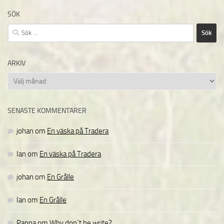
SÖK
Sök
efter:
ARKIV
Arkiv
SENASTE KOMMENTARER
johan
om
En väska på Tradera
Ian
om
En väska på Tradera
johan
om
En Grålle
Ian
om
En Grålle
Pappa
om
Why don´t he write?