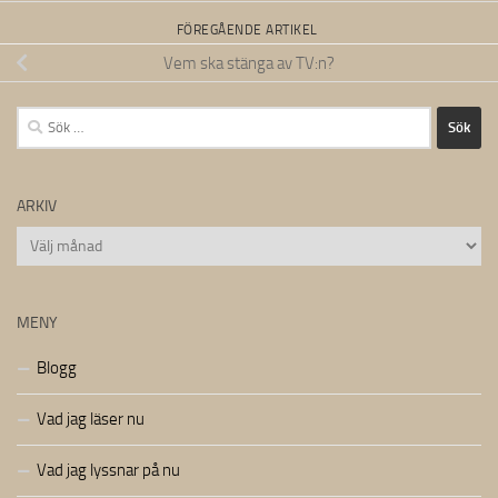
FÖREGÅENDE ARTIKEL
Vem ska stänga av TV:n?
Sök
efter:
ARKIV
Arkiv
MENY
Blogg
Vad jag läser nu
Vad jag lyssnar på nu