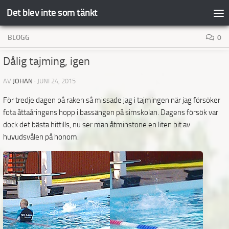
Det blev inte som tänkt
Hoppa till innehåll
BLOGG
0
Dålig tajming, igen
AV
JOHAN
·
JUNI 24, 2015
För tredje dagen på raken så missade jag i tajmingen när jag försöker
fota åttaåringens hopp i bassängen på simskolan. Dagens försök var
dock det bästa hittills, nu ser man åtminstone en liten bit av
huvudsvålen på honom.