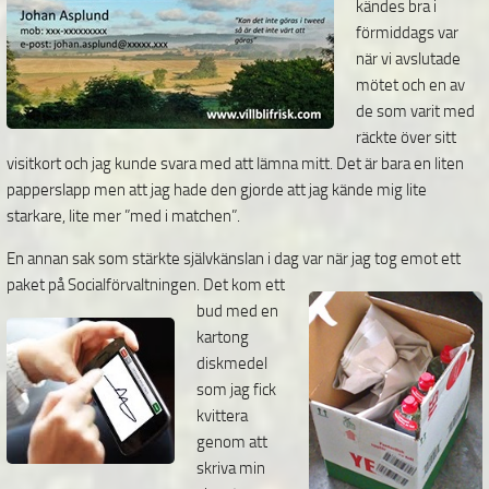
kändes bra i
förmiddags var
när vi avslutade
mötet och en av
de som varit med
räckte över sitt
visitkort och jag kunde svara med att lämna mitt. Det är bara en liten
papperslapp men att jag hade den gjorde att jag kände mig lite
starkare, lite mer ”med i matchen”.
En annan sak som stärkte självkänslan i dag var när jag tog emot ett
paket på Socialförvaltningen. Det
kom
ett
bud med en
kartong
diskmedel
som jag fick
kvittera
genom att
skriva min