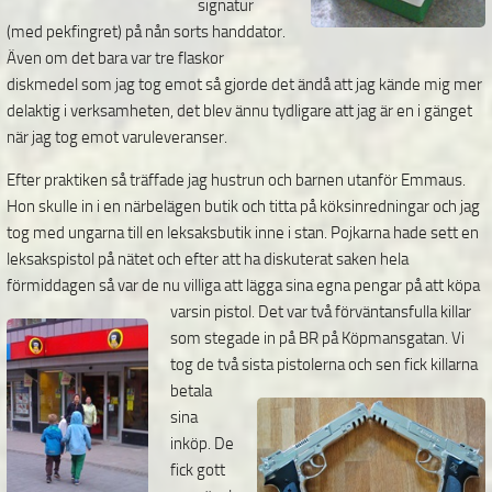
signatur
(med pekfingret) på nån sorts handdator.
Även om det bara var tre flaskor
diskmedel som jag tog emot så gjorde det ändå att jag kände mig mer
delaktig i verksamheten, det blev ännu tydligare att jag är en i gänget
när jag tog emot varuleveranser.
Efter praktiken så träffade jag hustrun och barnen utanför Emmaus.
Hon skulle in i en närbelägen butik och titta på köksinredningar och jag
tog med ungarna till en leksaksbutik inne i stan. Pojkarna hade sett en
leksakspistol på nätet och efter att ha diskuterat saken hela
förmiddagen så var de nu villiga att lägga sina egna pengar på att köpa
varsin pistol. Det var två förväntansfulla killar
som stegade in på BR på Köpmansgatan. Vi
tog de två sista pistolerna och sen fick killarna
betala
sina
inköp. De
fick gott