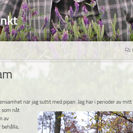
änkt
sam
ensamhet när jag suttit med pipan. Jag har i perioder
av mitt
et som nåt
rm av
r behålla,