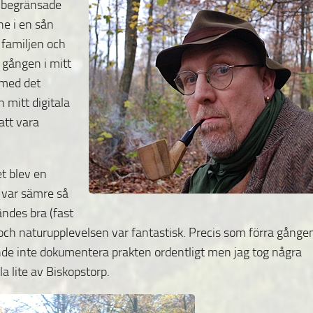
t begränsade
ne i en sån
 familjen och
a gången i mitt
t med det
 mitt digitala
att vara
et blev en
 var sämre så
ndes bra (fast
och naturupplevelsen var fantastisk. Precis som förra gånge
nde inte dokumentera prakten ordentligt men jag tog några
a lite av Biskopstorp.