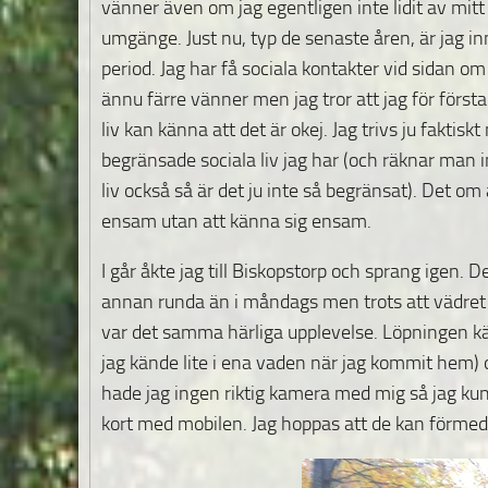
vänner även om jag egentligen inte lidit av mit
umgänge. Just nu, typ de senaste åren, är jag in
period. Jag har få sociala kontakter vid sidan om
ännu färre vänner men jag tror att jag för först
liv kan känna att det är okej. Jag trivs ju faktisk
begränsade sociala liv jag har (och räknar man in
liv också så är det ju inte så begränsat). Det om 
ensam utan att känna sig ensam.
I går åkte jag till Biskopstorp och sprang igen. D
annan runda än i måndags men trots att vädret
var det samma härliga upplevelse. Löpningen kä
jag kände lite i ena vaden när jag kommit hem) 
hade jag ingen riktig kamera med mig så jag ku
kort med mobilen. Jag hoppas att de kan förmedl