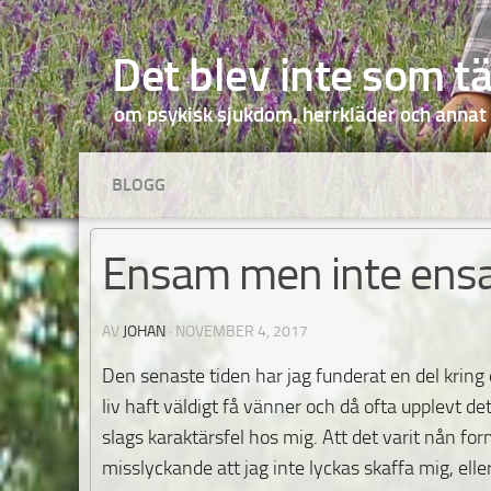
Hoppa till innehåll
Det blev inte som t
om psykisk sjukdom, herrkläder och annat
BLOGG
Ensam men inte en
AV
JOHAN
·
NOVEMBER 4, 2017
Den senaste tiden har jag funderat en del kring 
liv haft väldigt få vänner och då ofta upplevt d
slags karaktärsfel hos mig. Att det varit nån fo
misslyckande att jag inte lyckas skaffa mig, elle