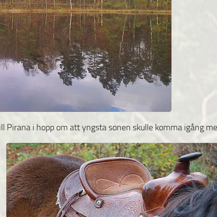
ill Pirana i hopp om att yngsta sonen skulle komma
igång m