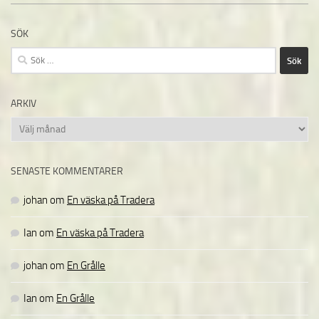
SÖK
Sök
efter:
ARKIV
Arkiv
SENASTE KOMMENTARER
johan
om
En väska på Tradera
Ian
om
En väska på Tradera
johan
om
En Grålle
Ian
om
En Grålle