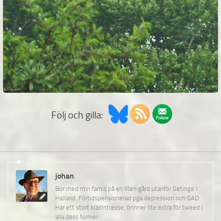
Följ och gilla:
johan
Bor med min familj på en liten gård utanför Getinge i
Halland. Förtidspensionerad pga depression och GAD.
Har ett stort klädintresse, brinner lite extra för tweed i
alla dess former.