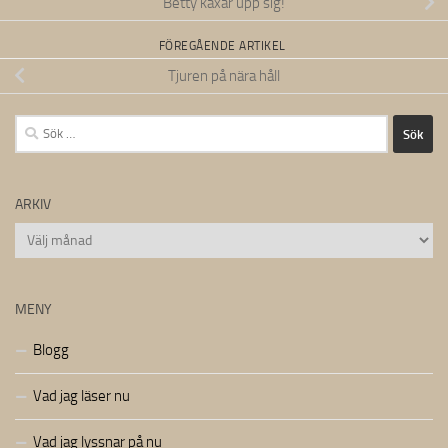
Betty kaxar upp sig!
FÖREGÅENDE ARTIKEL
Tjuren på nära håll
Sök
efter:
ARKIV
Arkiv
MENY
Blogg
Vad jag läser nu
Vad jag lyssnar på nu