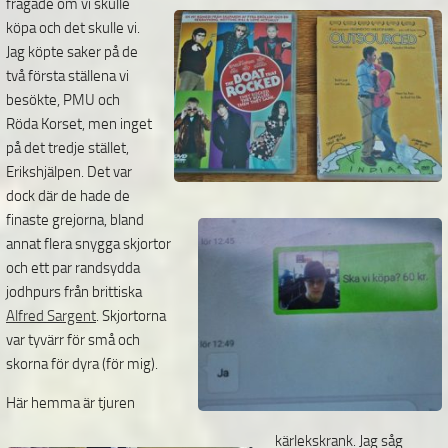
frågade
om vi skulle
köpa och det skulle vi.
Jag köpte saker på de
två första ställena vi
besökte, PMU och
Röda Korset, men inget
på det tredje stället,
Erikshjälpen. Det var
dock
där de hade de
finaste grejorna, bland
annat flera snygga skjortor
och ett par randsydda
jodhpurs från brittiska
Alfred Sargent
. Skjortorna
var tyvärr för små och
skorna för dyra (för mig).
Här hemma är tjuren
kärlekskrank. Jag såg