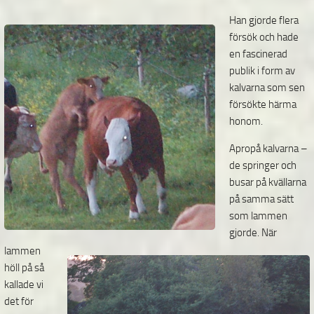
Han gjorde flera
försök och hade
en fascinerad
publik i form av
kalvarna som sen
försökte härma
honom.
Apropå kalvarna –
de springer och
busar på kvällarna
på samma sätt
som lammen
gjorde. När
lammen
höll på så
kallade vi
det för