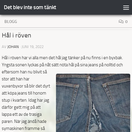
Det blev inte som tänkt
Hoppa till innehåll
BLOGG
0
Hål i röven
AV
JOHAN
·
JUNI 19, 2022
Hål i röven har vi alla men det hål jag tänker på nu finns i en byxbak.
Yngsta sonen lyckas på nåt sätt nöta
hål på sina jeans på nolltid och
eftersom han nu blivit så
stor att han har
vuxenbyxor så blir det dyrt
att köpa jeans till honom
stup i kvarten. Idag har jag
därför gett mig på att
lappa ett av de trasiga
paren. När jag ändå hade
symaskinen framme så