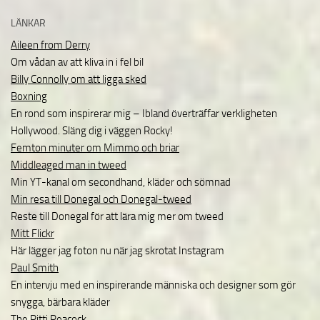
LÄNKAR
Aileen from Derry
Om vådan av att kliva in i fel bil
Billy Connolly om att ligga sked
Boxning
En rond som inspirerar mig – Ibland överträffar verkligheten
Hollywood. Släng dig i väggen Rocky!
Femton minuter om Mimmo och briar
Middleaged man in tweed
Min YT-kanal om secondhand, kläder och sömnad
Min resa till Donegal och Donegal-tweed
Reste till Donegal för att lära mig mer om tweed
Mitt Flickr
Här lägger jag foton nu när jag skrotat Instagram
Paul Smith
En intervju med en inspirerande människa och designer som gör
snygga, bärbara kläder
The Pitti Peacock