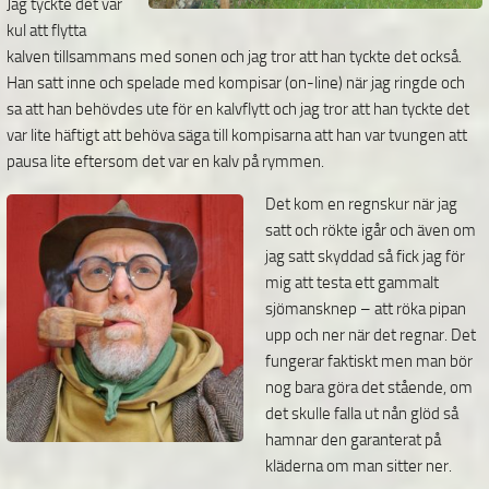
Jag tyckte det var
kul att flytta
kalven tillsammans med sonen och jag tror att han tyckte det också.
Han satt inne och spelade med kompisar (on-line) när jag ringde och
sa att han behövdes ute för en kalvflytt och jag tror att han tyckte det
var lite häftigt att behöva säga till kompisarna att han var tvungen att
pausa lite eftersom det var en kalv på rymmen.
Det kom en regnskur när jag
satt och rökte igår och även om
jag satt skyddad så fick jag för
mig att testa ett gammalt
sjömansknep – att röka pipan
upp och ner när det regnar. Det
fungerar faktiskt men man bör
nog bara göra det stående, om
det skulle falla ut nån glöd så
hamnar den garanterat på
kläderna om man sitter ner.