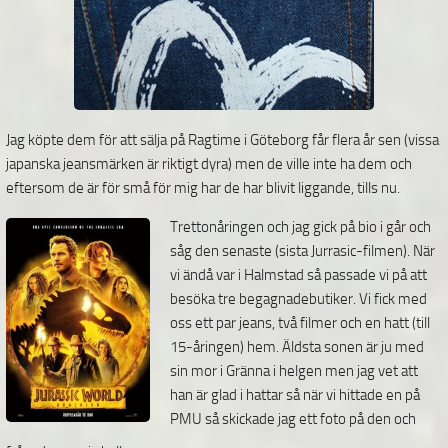
Jag köpte dem för att sälja på Ragtime i Göteborg får flera år sen (vissa
japanska jeansmärken är riktigt dyra) men de ville inte ha dem och
eftersom de är för små för mig har de har blivit liggande, tills nu.
Trettonåringen och jag gick på bio i går och
såg den senaste (sista Jurrasic-filmen). När
vi ändå var i Halmstad så passade vi på att
besöka tre begagnadebutiker. Vi fick
med
oss ett par jeans, två filmer och en hatt (till
15-åringen) hem. Äldsta sonen är ju med
sin mor i Gränna i helgen men jag vet att
han är glad i hattar så när vi hittade en på
PMU så skickade jag ett foto på den och