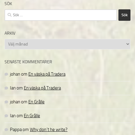
SÖK
Sök
efter:
ARKIV
Arkiv
SENASTE KOMMENTARER
johan
om
En väska på Tradera
Ian
om
En väska på Tradera
johan
om
En Grålle
Ian
om
En Grålle
Pappa
om
Why don´t he write?