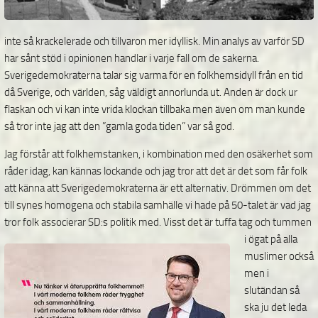
inte så krackelerade och tillvaron mer idyllisk. Min analys av varför SD
har sånt stöd i opinionen handlar i varje fall om de sakerna.
Sverigedemokraterna talar sig varma för en folkhemsidyll från en tid
då Sverige, och världen, såg väldigt annorlunda ut. Anden är dock ur
flaskan och vi kan inte vrida klockan tillbaka men även om man kunde
så tror inte jag att den ”gamla goda tiden” var så god.
Jag förstår att folkhemstanken, i kombination med den osäkerhet som
råder idag, kan kännas lockande och jag tror att det är det som får folk
att känna att Sverigedemokraterna är ett alternativ. Drömmen om det
till synes homogena och stabila samhälle vi hade på 50-talet är vad jag
tror folk associerar SD:s politik
med. Visst det är tuffa tag och tummen
i ögat på alla
muslimer också
men i
slutändan så
ska ju det leda