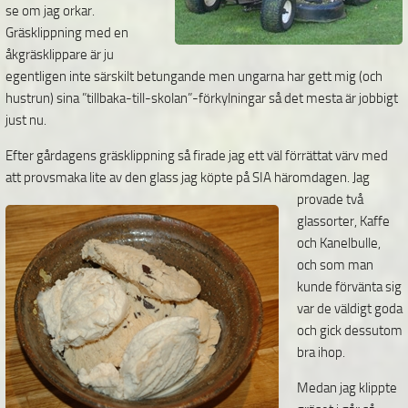
se om jag orkar.
Gräsklippning med en
åkgräsklippare är ju
egentligen inte särskilt betungande men ungarna har gett mig (och
hustrun) sina ”tillbaka-till-skolan”-förkylningar så det mesta är jobbigt
just nu.
Efter gårdagens gräsklippning så firade jag ett väl förrättat värv med
att provsmaka lite av den glass
jag köpte på SIA häromdagen. Jag
provade två
glassorter, Kaffe
och Kanelbulle,
och som man
kunde förvänta sig
var de väldigt goda
och gick dessutom
bra ihop.
Medan jag klippte