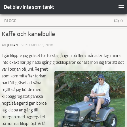
Det blev inte som tänkt
Hoppa till innehåll
BLOGG
0
Kaffe och kanelbulle
AV
JOHAN
·
SEPTEMBER 3, 2018
I går klippte jag gräset för första gången på flera månader. Jag minns
inte exakt när jag hade igång
gräsklipparen senast men jag tror att det
var i början på juni. Regnet
som kommit efter torkan
har fått gräset att växa
rejält så jag körde med
klippaggregatet ganska
högt, så egentligen borde
jag klippa en gång till i
morgon med aggregatet
på normal klipphöjd. Vi får