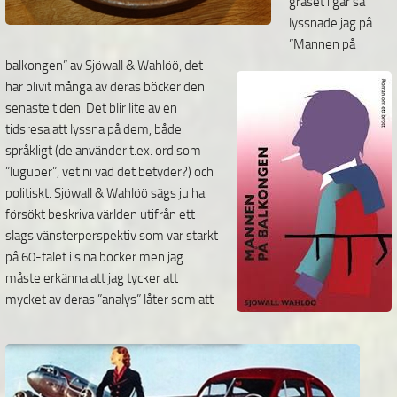
gräset i går så
lyssnade jag på
”Mannen på
balkongen” av Sjöwall & Wahlöö, det
har blivit många av deras böcker den
senaste tiden. Det blir lite av en
tidsresa att lyssna på dem, både
språkligt (de använder t.ex. ord som
”luguber”, vet ni vad det betyder?) och
politiskt. Sjöwall & Wahlöö sägs ju ha
försökt beskriva världen utifrån ett
slags vänsterperspektiv som var starkt
på 60-talet i sina böcker men jag
måste erkänna att jag tycker att
mycket av deras ”analys” låter som att