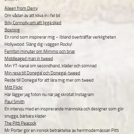
Aileen from Derry
Om vådan av att kliva in i fel bil
Billy Connolly om att ligga sked
Boxning
En rond som inspirerar mig – Ibland överträffar verkligheten
Hollywood. Släng dig i väggen Rocky!
Femton minuter om Mimmo och briar
Middleaged man in tweed
Min YT-kanal om secondhand, kläder och sömnad
Min resa till Donegal och Donegal-tweed
Reste till Donegal för att lära mig mer om tweed
Mitt Flickr
Här lägger jag foton nu när jag skrotat Instagram
Paul Smith
En intervju med en inspirerande människa och designer som gör
snygga, bärbara kläder
The Pitti Peacock
Mr Porter gör en ironisk betraktelse av herrmodemässan Pitti