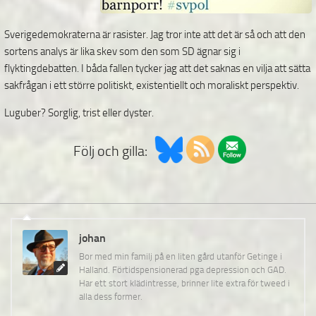
Sverigedemokraterna är rasister. Jag tror inte att det är så och att den
sortens analys är lika skev som den som SD ägnar sig i
flyktingdebatten. I båda fallen tycker jag att det saknas en vilja att sätta
sakfrågan i ett större politiskt, existentiellt och moraliskt perspektiv.
Luguber? Sorglig, trist eller dyster.
Följ och gilla:
johan
Bor med min familj på en liten gård utanför Getinge i
Halland. Förtidspensionerad pga depression och GAD.
Har ett stort klädintresse, brinner lite extra för tweed i
alla dess former.