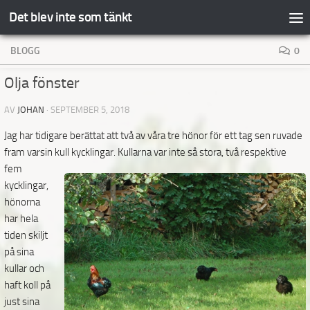
Det blev inte som tänkt
Hoppa till innehåll
BLOGG
0
Olja fönster
AV
JOHAN
·
SEPTEMBER 5, 2018
Jag har tidigare berättat att två av våra tre hönor för ett tag sen ruvade
fram varsin kull kycklingar.
Kullarna var inte så stora, två respektive
fem
kycklingar,
hönorna
har hela
tiden skiljt
på sina
kullar och
haft koll på
just sina