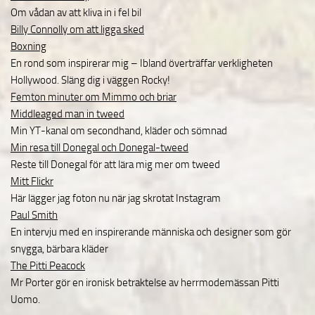
Om vådan av att kliva in i fel bil
Billy Connolly om att ligga sked
Boxning
En rond som inspirerar mig – Ibland överträffar verkligheten
Hollywood. Släng dig i väggen Rocky!
Femton minuter om Mimmo och briar
Middleaged man in tweed
Min YT-kanal om secondhand, kläder och sömnad
Min resa till Donegal och Donegal-tweed
Reste till Donegal för att lära mig mer om tweed
Mitt Flickr
Här lägger jag foton nu när jag skrotat Instagram
Paul Smith
En intervju med en inspirerande människa och designer som gör
snygga, bärbara kläder
The Pitti Peacock
Mr Porter gör en ironisk betraktelse av herrmodemässan Pitti
Uomo.