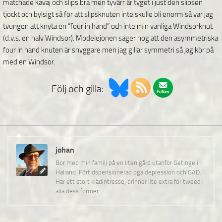
matchade kavaj och slips bra men tyvärr är tyget i just den slipsen
tjockt och bylsigt så för att slipsknuten inte skulle bli enorm så var jag
tvungen att knyta en ”four in hand” och inte min vanliga Windsorknut
(d.v.s. en halv Windsor). Modelejonen säger nog att den asymmetriska
four in hand knuten är snyggare men jag gillar symmetri så jag kör på
med en Windsor.
Följ och gilla:
johan
Bor med min familj på en liten gård utanför Getinge i
Halland. Förtidspensionerad pga depression och GAD.
Har ett stort klädintresse, brinner lite extra för tweed i
alla dess former.