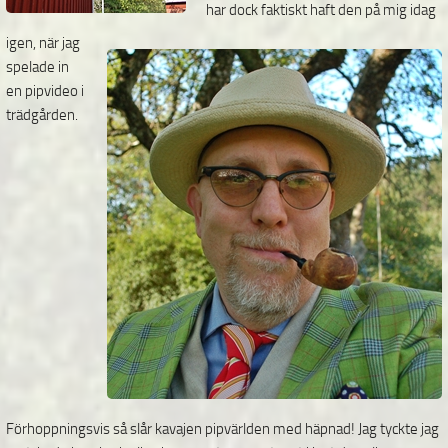
har dock faktiskt haft den på mig idag
igen, när jag
spelade in
en pipvideo i
trädgården.
Förhoppningsvis så slår kavajen pipvärlden med häpnad! Jag tyckte jag