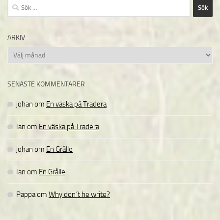
Sök
efter:
ARKIV
Arkiv
SENASTE KOMMENTARER
johan
om
En väska på Tradera
Ian
om
En väska på Tradera
johan
om
En Grålle
Ian
om
En Grålle
Pappa
om
Why don´t he write?