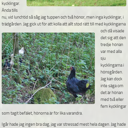
kycklingar.
Ända tills
nu, vid lunchtid så såg jag tuppen och två hönor, men inga kycklingar, i
trädgården. Jag gick ut för att kolla att allt stod rätt till med kycklingarna
och då visade
det sig att den
tredje hönan
var med alla
sju
kycklingarna i
hönsgården.
Jag kan dock
inte säga om
det är hönan
med två eller
fem kycklingar
som tagit befälet, hönorna är för lika varandra.
Igår hade jag ingen bra dag, jag var stressad mest hela dagen. Jag hade