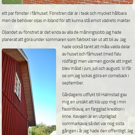
ett par fönster i fårhuset. Fönstren där är i teak och mycket hållbara
men de behöver oljas in ibland för att kunna stå emot vädrets makter.
Oljandet av fönstret är det enda av alla de målningsjobb jag hade
planerat att göra under sommaren som
faktiskt ser ut att bli av. Jag
hade också tänkt att måla valda delar
av huset och fårhuset (med falu
rödfärg) men värmen gjorde att inget
blev målat i juni, juli och augusti. Vi får
se om jag lyckas göra en comeback i
september.
Gårdagens utflykt till Halmstad gav
mig en ursäkt att klä upp mig i min
favoritkavaj, en färgglad kreation i
linne. Kavajen är en utpräglad
sommarkavaj så det var nog sista
gången i år jag hade den
offentligt. Jag