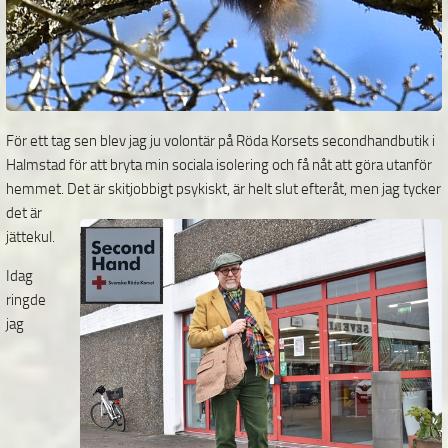
För ett tag sen blev jag ju volontär på Röda Korsets secondhandbutik i
Halmstad för att bryta min sociala isolering och få nåt att göra utanför
hemmet. Det är skitjobbigt psykiskt, är helt slut
efteråt, men jag tycker
det är
jättekul.
Idag
ringde
jag