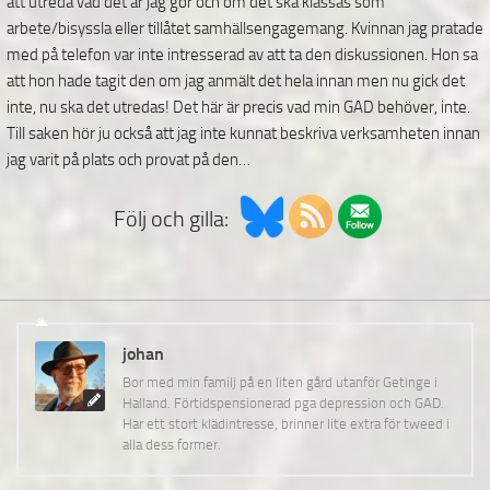
att utreda vad det är jag gör och om det ska klassas som
arbete/bisyssla eller tillåtet samhällsengagemang. Kvinnan jag pratade
med på telefon var inte intresserad av att ta den diskussionen. Hon sa
att hon hade tagit den om jag anmält det hela innan men nu gick det
inte, nu ska det utredas! Det här är precis vad min GAD behöver, inte.
Till saken hör ju också att jag inte kunnat beskriva verksamheten innan
jag varit på plats och provat på den…
Följ och gilla:
johan
Bor med min familj på en liten gård utanför Getinge i
Halland. Förtidspensionerad pga depression och GAD.
Har ett stort klädintresse, brinner lite extra för tweed i
alla dess former.