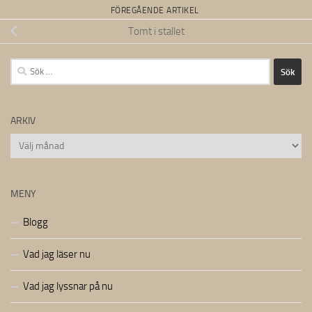
FÖREGÅENDE ARTIKEL
Tomt i stallet
Sök
efter:
ARKIV
Arkiv
MENY
Blogg
Vad jag läser nu
Vad jag lyssnar på nu