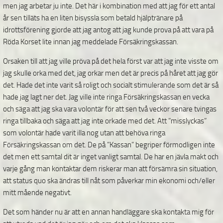
men jag arbetar ju inte. Det här i kombination med att jag för ett antal
år sen tilläts ha en liten bisyssla som betald hjälptränare på
idrottsförening gjorde att jag antog att jag kunde prova på att vara på
Röda Korset lite innan jag meddelade Försäkringskassan.
Orsaken till att jag ville pröva på det hela först var att jag inte visste om
jag skulle orka med det, jag orkar men det är precis på håret att jag gör
det. Hade det inte varit så roligt och socialt stimulerande som det är så
hade jag lagt ner det. Jag ville inte ringa Försäkringskassan en vecka
och säga att jag ska vara volontär för att sen två veckor senare tvingas
ringa tillbaka och säga att jag inte orkade med det. Att ”misslyckas”
som volontär hade varit illa nog utan att behöva ringa
Försäkringskassan om det. De på ”Kassan” begriper förmodligen inte
det men ett samtal dit är inget vanligt samtal. De har en jävla makt och
varje gång man kontaktar dem riskerar man att försämra sin situation,
att status quo ska ändras till nåt som påverkar min ekonomi och/eller
mitt mående negativt.
Det som händer nu är att en annan handläggare ska kontakta mig för