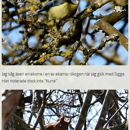
Jag såg även en ekorre i en av ekarna i skogen när jag gick med Sigge.
Han noterade dock inte ”Kurre”.