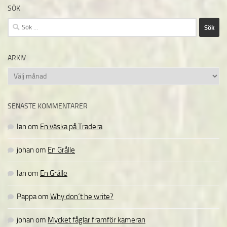
SÖK
Sök
efter:
ARKIV
Arkiv
SENASTE KOMMENTARER
Ian
om
En väska på Tradera
johan
om
En Grålle
Ian
om
En Grålle
Pappa
om
Why don´t he write?
johan
om
Mycket fåglar framför kameran