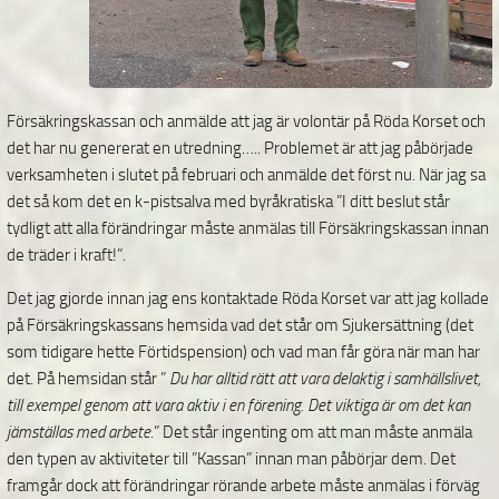
Försäkringskassan och anmälde att jag är volontär på Röda Korset och
det har nu genererat en utredning….. Problemet är att jag påbörjade
verksamheten i slutet på februari och anmälde det först nu. När jag sa
det så kom det en k-pistsalva med byråkratiska ”I ditt beslut står
tydligt att alla förändringar måste anmälas till Försäkringskassan innan
de träder i kraft!”.
Det jag gjorde innan jag ens kontaktade Röda Korset var att jag kollade
på Försäkringskassans hemsida vad det står om Sjukersättning (det
som tidigare hette Förtidspension) och vad man får göra när man har
det. På hemsidan står ”
Du har alltid rätt att vara delaktig i samhällslivet,
till exempel genom att vara aktiv i en förening. Det viktiga är om det kan
jämställas med arbete
.” Det står ingenting om att man måste anmäla
den typen av aktiviteter till ”Kassan” innan man påbörjar dem. Det
framgår dock att förändringar rörande arbete måste anmälas i förväg