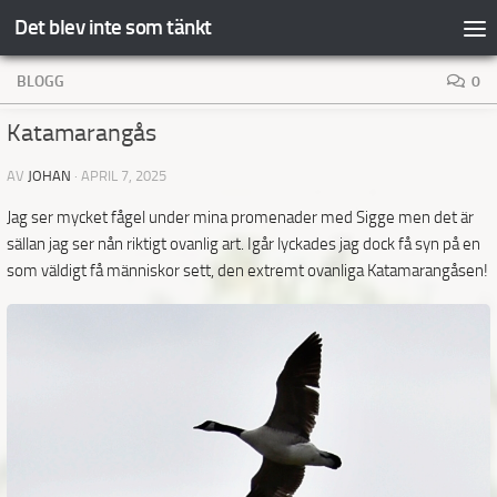
Det blev inte som tänkt
Hoppa till innehåll
BLOGG
0
Katamarangås
AV
JOHAN
·
APRIL 7, 2025
Jag ser mycket fågel under mina promenader med Sigge men det är
sällan jag ser nån riktigt ovanlig art. Igår lyckades jag dock få syn på en
som väldigt få människor sett, den extremt ovanliga Katamarangåsen!