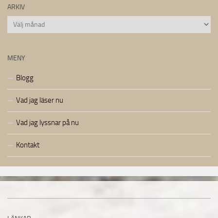
ARKIV
Arkiv
MENY
Blogg
Vad jag läser nu
Vad jag lyssnar på nu
Kontakt