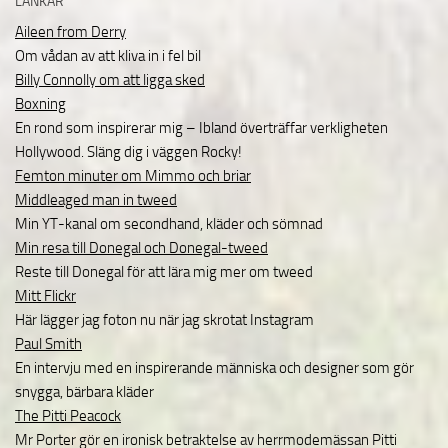
LÄNKAR
Aileen from Derry
Om vådan av att kliva in i fel bil
Billy Connolly om att ligga sked
Boxning
En rond som inspirerar mig – Ibland överträffar verkligheten
Hollywood. Släng dig i väggen Rocky!
Femton minuter om Mimmo och briar
Middleaged man in tweed
Min YT-kanal om secondhand, kläder och sömnad
Min resa till Donegal och Donegal-tweed
Reste till Donegal för att lära mig mer om tweed
Mitt Flickr
Här lägger jag foton nu när jag skrotat Instagram
Paul Smith
En intervju med en inspirerande människa och designer som gör
snygga, bärbara kläder
The Pitti Peacock
Mr Porter gör en ironisk betraktelse av herrmodemässan Pitti