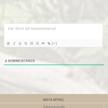
[+]
0
KOMMENTARER
NÄSTA ARTIKEL
Katamarangås