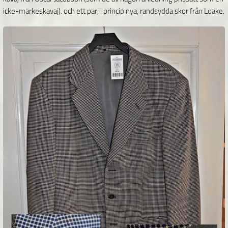
icke-märkeskavaj). och ett par, i princip nya, randsydda skor från Loake.