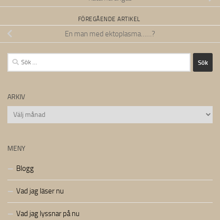
FÖREGÅENDE ARTIKEL
En man med ektoplasma……?
Sök
efter:
ARKIV
Arkiv
MENY
Blogg
Vad jag läser nu
Vad jag lyssnar på nu