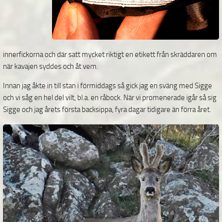
innerfickorna och där satt mycket riktigt en etikett från skräddaren om
när kavajen syddes och åt vem.
Innan jag åkte in till stan i förmiddags så gick jag en sväng med Sigge
och vi såg en hel del vilt, bl.a. en råbock. När vi promenerade igår så sig
Sigge och jag årets första backsippa, fyra dagar tidigare än förra året.