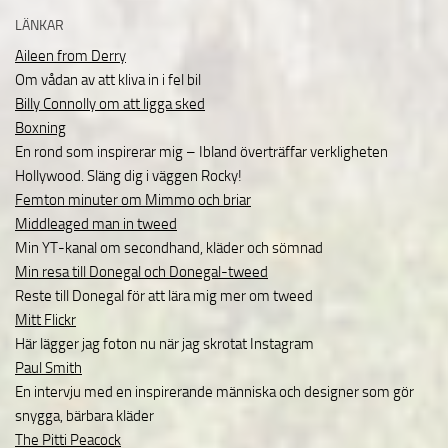
LÄNKAR
Aileen from Derry
Om vådan av att kliva in i fel bil
Billy Connolly om att ligga sked
Boxning
En rond som inspirerar mig – Ibland överträffar verkligheten
Hollywood. Släng dig i väggen Rocky!
Femton minuter om Mimmo och briar
Middleaged man in tweed
Min YT-kanal om secondhand, kläder och sömnad
Min resa till Donegal och Donegal-tweed
Reste till Donegal för att lära mig mer om tweed
Mitt Flickr
Här lägger jag foton nu när jag skrotat Instagram
Paul Smith
En intervju med en inspirerande människa och designer som gör
snygga, bärbara kläder
The Pitti Peacock