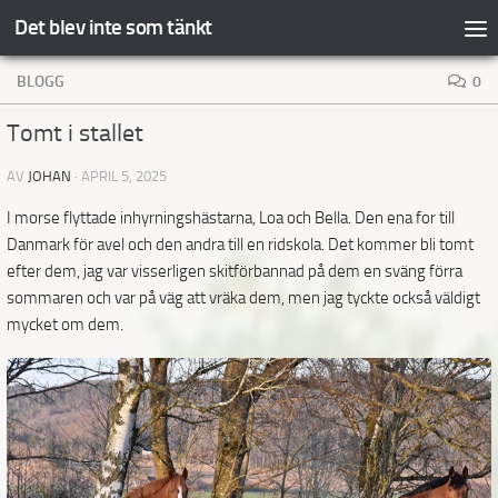
Det blev inte som tänkt
Hoppa till innehåll
BLOGG
0
Tomt i stallet
AV
JOHAN
·
APRIL 5, 2025
I morse flyttade inhyrningshästarna, Loa och Bella. Den ena for till
Danmark för avel och den andra till en ridskola. Det kommer bli tomt
efter dem, jag var visserligen skitförbannad på dem en sväng förra
sommaren och var på väg att vräka dem, men jag tyckte också väldigt
mycket om dem.