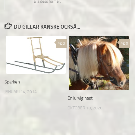
alla dess former.
DU GILLAR KANSKE OCKSÅ...
3
0
Sparken
JANUARI 14, 2014
En lurvig häst
OKTOBER 18, 2020