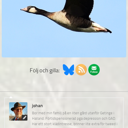
Följ och gilla:
johan
Bor med min familj på en liten gård utanför Getinge i
Halland. Förtidspensionerad pga depression och GAD.
Har ett stort klädintresse, brinner lite extra för tweed i