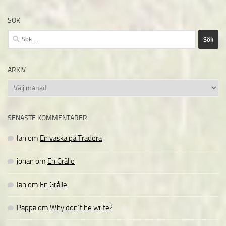
SÖK
Sök
efter:
ARKIV
Arkiv
SENASTE KOMMENTARER
Ian
om
En väska på Tradera
johan
om
En Grålle
Ian
om
En Grålle
Pappa
om
Why don´t he write?