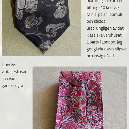
blommig sak) och en
till mig (10 kr styck).
Min
slips är i bomull
och såldes
ursprungligen av det
klassiska varuhuset
Liberty i London. Jag
googlade deras slipsar
och insåg då att
Libertys
vintageslipsar
kan vara
ganska dyra.