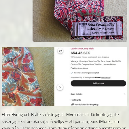
Efter Byring och Bråte så åkte jag till Myrorna och där köpte jag lite
saker jag ska försöka sälja på Sellpy – ett par vita jeans (Monki), en
kavaj från Oscar Jacobson (som de av någon anledning prissatt som en