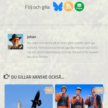
Följ och gilla:
johan
Bor med min familj på en liten gård utanför Getinge i
Halland. Förtidspensionerad pga depression och GAD.
Har ett stort klädintresse, brinner lite extra för tweed i
alla dess former.
DU GILLAR KANSKE OCKSÅ...
0
0