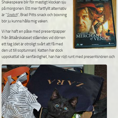
Shakespeare blir för mastigt klockan sju
på morgonen. Ett mer fartfyllt alternativ
är ”
Snatch
”, Brad Pitts snack och boxning
bör ju kunna hålla mig vaken.
Vi har haft en påse med presentpapper
från åttaårskalaset ståendes vid dörren
ett tag (det är otroligt svårt att få med
den ut till soptunnan). Katten har dock
uppskattat vår senfärdighet, han har röjt runt med
presentsnören och