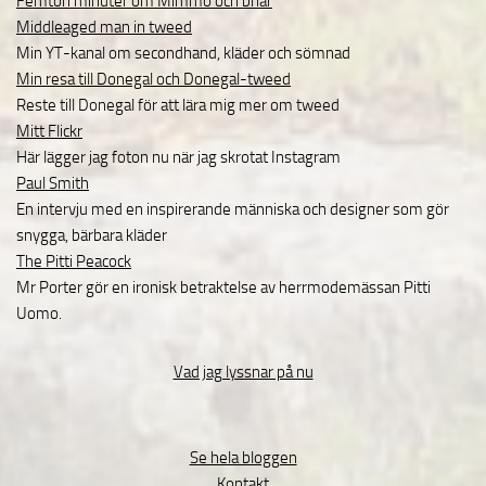
Femton minuter om Mimmo och briar
Middleaged man in tweed
Min YT-kanal om secondhand, kläder och sömnad
Min resa till Donegal och Donegal-tweed
Reste till Donegal för att lära mig mer om tweed
Mitt Flickr
Här lägger jag foton nu när jag skrotat Instagram
Paul Smith
En intervju med en inspirerande människa och designer som gör
snygga, bärbara kläder
The Pitti Peacock
Mr Porter gör en ironisk betraktelse av herrmodemässan Pitti
Uomo.
Vad jag lyssnar på nu
Se hela bloggen
Kontakt