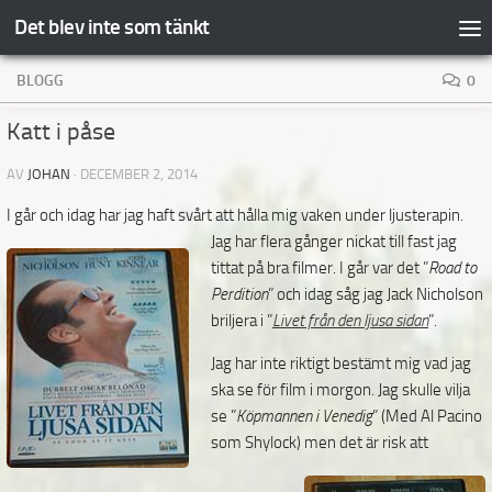
Det blev inte som tänkt
Hoppa till innehåll
BLOGG
0
Katt i påse
AV
JOHAN
·
DECEMBER 2, 2014
I går och idag har jag haft svårt att hålla mig vaken under ljusterapin.
Jag har flera gånger nickat till
fast jag
tittat på bra filmer. I går var det ”
Road to
Perdition
” och idag såg jag Jack Nicholson
briljera i ”
Livet från den ljusa sidan
”.
Jag har inte riktigt bestämt mig vad jag
ska se för film i morgon. Jag skulle vilja
se ”
Köpmannen i Venedig
” (Med Al Pacino
som Shylock)
men det är risk att