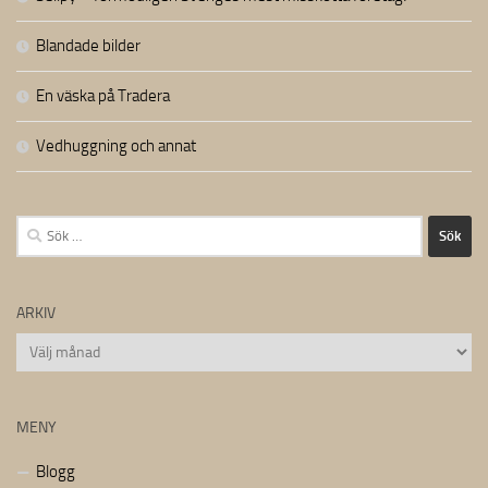
Blandade bilder
En väska på Tradera
Vedhuggning och annat
Sök
efter:
ARKIV
Arkiv
MENY
Blogg