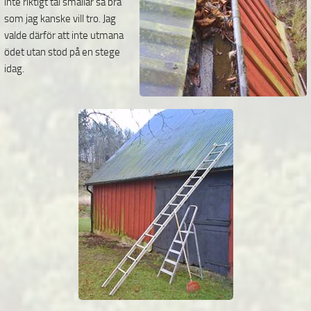
inte riktigt tål smällar så bra
som jag kanske vill tro. Jag
valde därför att inte utmana
ödet utan stod på en stege
idag.