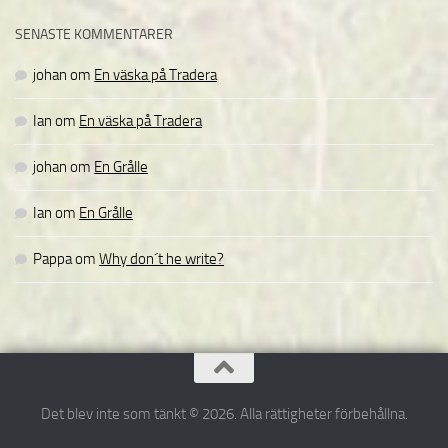
SENASTE KOMMENTARER
johan
om
En väska på Tradera
Ian
om
En väska på Tradera
johan
om
En Grålle
Ian
om
En Grålle
Pappa
om
Why don´t he write?
Det blev inte som tänkt © 2026. Alla rättigheter förbehållna.