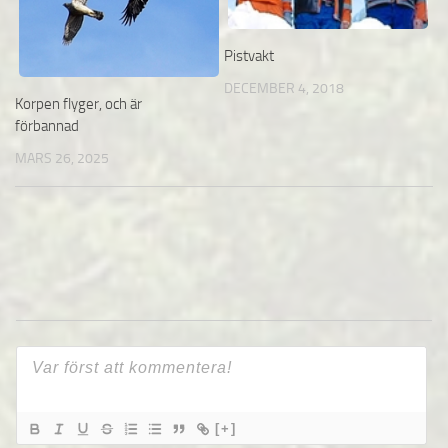
Pistvakt
DECEMBER 4, 2018
Korpen flyger, och är
förbannad
MARS 26, 2025
[+]